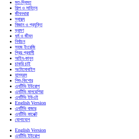
মত-দ্বিমত
শিল্প ও সাহিত্য
জীবনধারা
স্বাস্থ্য
বিজ্ঞান ও প্রযুক্তি
ভ্রমণ
ধর্ম ও জীবন
নির্বাচন
সহজ ইংরেজি
প্রিয় প্রবাসী
আইন-কানুন
চাকরি চাই
অটোমোবাইল
হাস্যরস
শিশু-কিশোর
এনটিভি ইউরোপ
এনটিভি মালয়েশিয়া
এনটিভি ইউএই
English Version
এনটিভি বাজার
এনটিভি কানেক্ট
যোগাযোগ
English Version
এনটিভি ইউরোপ