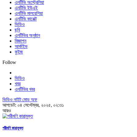
এনটিভি অস্ট্রেলিয়া
এনটিভি ইউএই
এনটিভি মালয়েশিয়া
এনটিভি কানেক্ট
ভিডিও
ছবি
এনটিভির অনুষ্ঠান
বিজ্ঞাপন
আর্কাইভ
কুইজ
Follow
ভিডিও
খবর
এনটিভির খবর
ভিডিও নাইট মোড অফ
আপডেট: ০৪ সেপ্টেম্বর, ২০২৫, ০২:৩১
আরও
পরীমণি কারামুক্ত