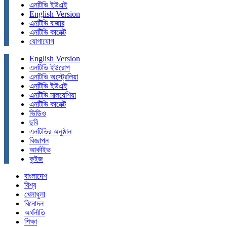
এনটিভি ইউএই
English Version
এনটিভি বাজার
এনটিভি কানেক্ট
যোগাযোগ
English Version
এনটিভি ইউরোপ
এনটিভি অস্ট্রেলিয়া
এনটিভি ইউএই
এনটিভি মালয়েশিয়া
এনটিভি কানেক্ট
ভিডিও
ছবি
এনটিভির অনুষ্ঠান
বিজ্ঞাপন
আর্কাইভ
কুইজ
বাংলাদেশ
বিশ্ব
খেলাধুলা
বিনোদন
অর্থনীতি
শিক্ষা