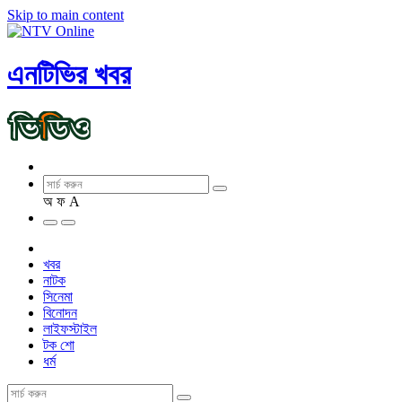
Skip to main content
এনটিভির খবর
অ
ফ
A
খবর
নাটক
সিনেমা
বিনোদন
লাইফস্টাইল
টক শো
ধর্ম