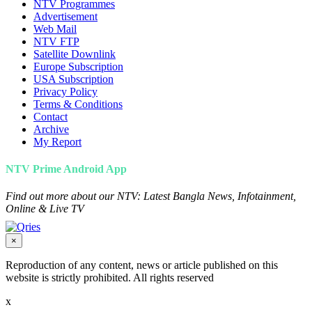
NTV Programmes
Advertisement
Web Mail
NTV FTP
Satellite Downlink
Europe Subscription
USA Subscription
Privacy Policy
Terms & Conditions
Contact
Archive
My Report
NTV Prime Android App
Find out more about our NTV: Latest Bangla News, Infotainment,
Online & Live TV
×
Reproduction of any content, news or article published on this
website is strictly prohibited. All rights reserved
x