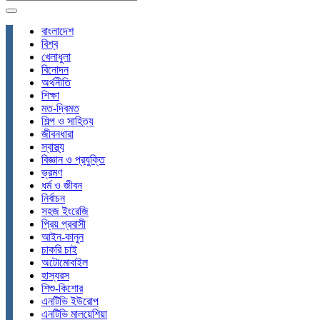
বাংলাদেশ
বিশ্ব
খেলাধুলা
বিনোদন
অর্থনীতি
শিক্ষা
মত-দ্বিমত
শিল্প ও সাহিত্য
জীবনধারা
স্বাস্থ্য
বিজ্ঞান ও প্রযুক্তি
ভ্রমণ
ধর্ম ও জীবন
নির্বাচন
সহজ ইংরেজি
প্রিয় প্রবাসী
আইন-কানুন
চাকরি চাই
অটোমোবাইল
হাস্যরস
শিশু-কিশোর
এনটিভি ইউরোপ
এনটিভি মালয়েশিয়া