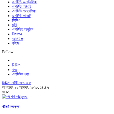
এনটিভি অস্ট্রেলিয়া
এনটিভি ইউএই
এনটিভি মালয়েশিয়া
এনটিভি কানেক্ট
ভিডিও
ছবি
এনটিভির অনুষ্ঠান
বিজ্ঞাপন
আর্কাইভ
কুইজ
Follow
ভিডিও
খবর
এনটিভির খবর
ভিডিও নাইট মোড অফ
আপডেট: ১২ আগস্ট, ২০২৫, ১৪:৪৭
আরও
পরীমণি কারামুক্ত