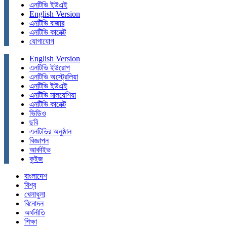
এনটিভি ইউএই
English Version
এনটিভি বাজার
এনটিভি কানেক্ট
যোগাযোগ
English Version
এনটিভি ইউরোপ
এনটিভি অস্ট্রেলিয়া
এনটিভি ইউএই
এনটিভি মালয়েশিয়া
এনটিভি কানেক্ট
ভিডিও
ছবি
এনটিভির অনুষ্ঠান
বিজ্ঞাপন
আর্কাইভ
কুইজ
বাংলাদেশ
বিশ্ব
খেলাধুলা
বিনোদন
অর্থনীতি
শিক্ষা