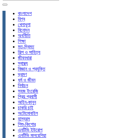
বাংলাদেশ
বিশ্ব
খেলাধুলা
বিনোদন
অর্থনীতি
শিক্ষা
মত-দ্বিমত
শিল্প ও সাহিত্য
জীবনধারা
স্বাস্থ্য
বিজ্ঞান ও প্রযুক্তি
ভ্রমণ
ধর্ম ও জীবন
নির্বাচন
সহজ ইংরেজি
প্রিয় প্রবাসী
আইন-কানুন
চাকরি চাই
অটোমোবাইল
হাস্যরস
শিশু-কিশোর
এনটিভি ইউরোপ
এনটিভি মালয়েশিয়া