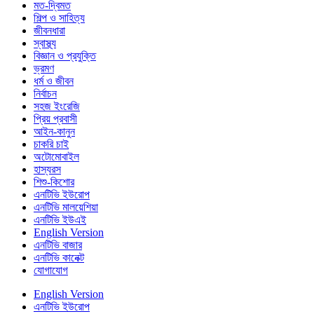
মত-দ্বিমত
শিল্প ও সাহিত্য
জীবনধারা
স্বাস্থ্য
বিজ্ঞান ও প্রযুক্তি
ভ্রমণ
ধর্ম ও জীবন
নির্বাচন
সহজ ইংরেজি
প্রিয় প্রবাসী
আইন-কানুন
চাকরি চাই
অটোমোবাইল
হাস্যরস
শিশু-কিশোর
এনটিভি ইউরোপ
এনটিভি মালয়েশিয়া
এনটিভি ইউএই
English Version
এনটিভি বাজার
এনটিভি কানেক্ট
যোগাযোগ
English Version
এনটিভি ইউরোপ