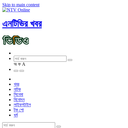
Skip to main content
এনটিভির খবর
অ
ফ
A
খবর
নাটক
সিনেমা
বিনোদন
লাইফস্টাইল
টক শো
ধর্ম