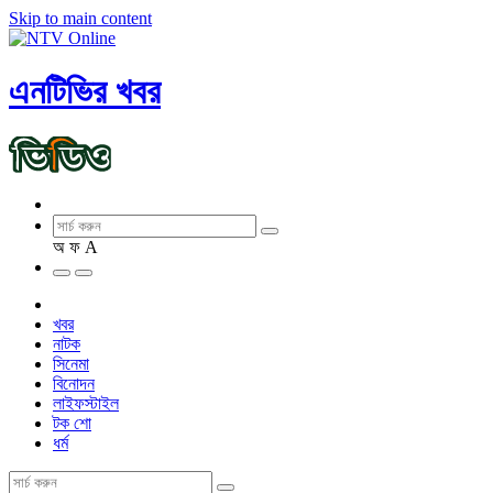
Skip to main content
এনটিভির খবর
অ
ফ
A
খবর
নাটক
সিনেমা
বিনোদন
লাইফস্টাইল
টক শো
ধর্ম