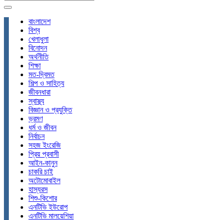
বাংলাদেশ
বিশ্ব
খেলাধুলা
বিনোদন
অর্থনীতি
শিক্ষা
মত-দ্বিমত
শিল্প ও সাহিত্য
জীবনধারা
স্বাস্থ্য
বিজ্ঞান ও প্রযুক্তি
ভ্রমণ
ধর্ম ও জীবন
নির্বাচন
সহজ ইংরেজি
প্রিয় প্রবাসী
আইন-কানুন
চাকরি চাই
অটোমোবাইল
হাস্যরস
শিশু-কিশোর
এনটিভি ইউরোপ
এনটিভি মালয়েশিয়া