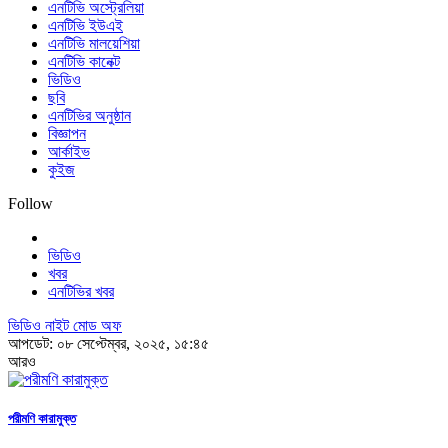
এনটিভি অস্ট্রেলিয়া
এনটিভি ইউএই
এনটিভি মালয়েশিয়া
এনটিভি কানেক্ট
ভিডিও
ছবি
এনটিভির অনুষ্ঠান
বিজ্ঞাপন
আর্কাইভ
কুইজ
Follow
ভিডিও
খবর
এনটিভির খবর
ভিডিও নাইট মোড অফ
আপডেট: ০৮ সেপ্টেম্বর, ২০২৫, ১৫:৪৫
আরও
পরীমণি কারামুক্ত