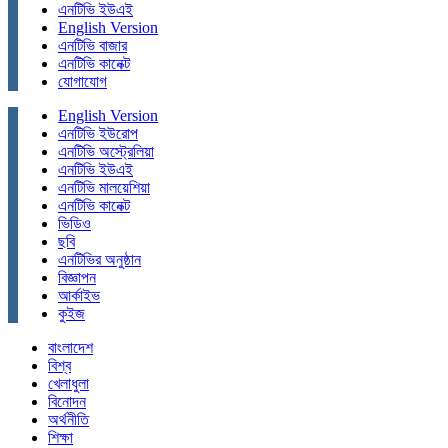
এনটিভি ইউএই
English Version
এনটিভি বাজার
এনটিভি কানেক্ট
যোগাযোগ
English Version
এনটিভি ইউরোপ
এনটিভি অস্ট্রেলিয়া
এনটিভি ইউএই
এনটিভি মালয়েশিয়া
এনটিভি কানেক্ট
ভিডিও
ছবি
এনটিভির অনুষ্ঠান
বিজ্ঞাপন
আর্কাইভ
কুইজ
বাংলাদেশ
বিশ্ব
খেলাধুলা
বিনোদন
অর্থনীতি
শিক্ষা