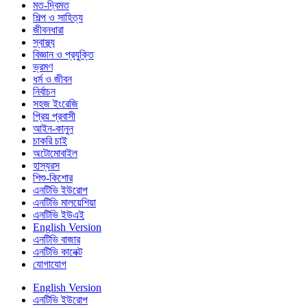
মত-দ্বিমত
শিল্প ও সাহিত্য
জীবনধারা
স্বাস্থ্য
বিজ্ঞান ও প্রযুক্তি
ভ্রমণ
ধর্ম ও জীবন
নির্বাচন
সহজ ইংরেজি
প্রিয় প্রবাসী
আইন-কানুন
চাকরি চাই
অটোমোবাইল
হাস্যরস
শিশু-কিশোর
এনটিভি ইউরোপ
এনটিভি মালয়েশিয়া
এনটিভি ইউএই
English Version
এনটিভি বাজার
এনটিভি কানেক্ট
যোগাযোগ
English Version
এনটিভি ইউরোপ