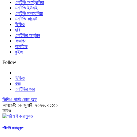
এনটিভি অস্ট্রেলিয়া
এনটিভি ইউএই
এনটিভি মালয়েশিয়া
এনটিভি কানেক্ট
ভিডিও
ছবি
এনটিভির অনুষ্ঠান
বিজ্ঞাপন
আর্কাইভ
কুইজ
Follow
ভিডিও
খবর
এনটিভির খবর
ভিডিও নাইট মোড অফ
আপডেট: ০৮ জুলাই, ২০২৬, ০১:৩০
আরও
পরীমণি কারামুক্ত