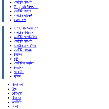
এনটিভি ইউএই
English Version
এনটিভি বাজার
এনটিভি কানেক্ট
যোগাযোগ
English Version
এনটিভি ইউরোপ
এনটিভি অস্ট্রেলিয়া
এনটিভি ইউএই
এনটিভি মালয়েশিয়া
এনটিভি কানেক্ট
ভিডিও
ছবি
এনটিভির অনুষ্ঠান
বিজ্ঞাপন
আর্কাইভ
কুইজ
বাংলাদেশ
বিশ্ব
খেলাধুলা
বিনোদন
অর্থনীতি
শিক্ষা