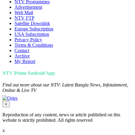
NTV Programmes
Advertisement
Web Mail
NTV FTP
Satellite Downlink
Europe Subscription
USA Subscription
Privacy Policy
Terms & Conditions
Contact
Archive
My Report
NTV Prime Android App
Find out more about our NTV: Latest Bangla News, Infotainment,
Online & Live TV
×
Reproduction of any content, news or article published on this
website is strictly prohibited. All rights reserved
x