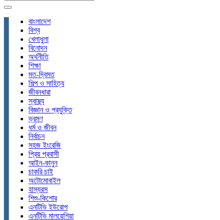
বাংলাদেশ
বিশ্ব
খেলাধুলা
বিনোদন
অর্থনীতি
শিক্ষা
মত-দ্বিমত
শিল্প ও সাহিত্য
জীবনধারা
স্বাস্থ্য
বিজ্ঞান ও প্রযুক্তি
ভ্রমণ
ধর্ম ও জীবন
নির্বাচন
সহজ ইংরেজি
প্রিয় প্রবাসী
আইন-কানুন
চাকরি চাই
অটোমোবাইল
হাস্যরস
শিশু-কিশোর
এনটিভি ইউরোপ
এনটিভি মালয়েশিয়া