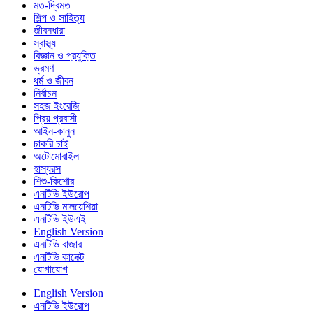
মত-দ্বিমত
শিল্প ও সাহিত্য
জীবনধারা
স্বাস্থ্য
বিজ্ঞান ও প্রযুক্তি
ভ্রমণ
ধর্ম ও জীবন
নির্বাচন
সহজ ইংরেজি
প্রিয় প্রবাসী
আইন-কানুন
চাকরি চাই
অটোমোবাইল
হাস্যরস
শিশু-কিশোর
এনটিভি ইউরোপ
এনটিভি মালয়েশিয়া
এনটিভি ইউএই
English Version
এনটিভি বাজার
এনটিভি কানেক্ট
যোগাযোগ
English Version
এনটিভি ইউরোপ