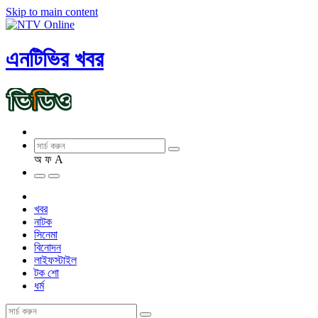
Skip to main content
এনটিভির খবর
অ
ফ
A
খবর
নাটক
সিনেমা
বিনোদন
লাইফস্টাইল
টক শো
ধর্ম