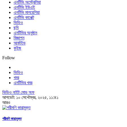
এনটিভি অস্ট্রেলিয়া
এনটিভি ইউএই
এনটিভি মালয়েশিয়া
এনটিভি কানেক্ট
ভিডিও
ছবি
এনটিভির অনুষ্ঠান
বিজ্ঞাপন
আর্কাইভ
কুইজ
Follow
ভিডিও
খবর
এনটিভির খবর
ভিডিও নাইট মোড অফ
আপডেট: ১০ সেপ্টেম্বর, ২০২৫, ১১:৪১
আরও
পরীমণি কারামুক্ত