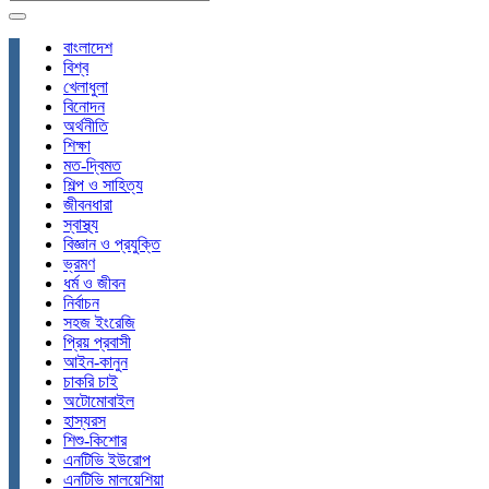
বাংলাদেশ
বিশ্ব
খেলাধুলা
বিনোদন
অর্থনীতি
শিক্ষা
মত-দ্বিমত
শিল্প ও সাহিত্য
জীবনধারা
স্বাস্থ্য
বিজ্ঞান ও প্রযুক্তি
ভ্রমণ
ধর্ম ও জীবন
নির্বাচন
সহজ ইংরেজি
প্রিয় প্রবাসী
আইন-কানুন
চাকরি চাই
অটোমোবাইল
হাস্যরস
শিশু-কিশোর
এনটিভি ইউরোপ
এনটিভি মালয়েশিয়া