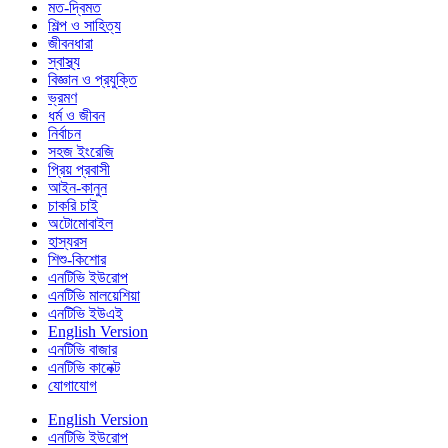
মত-দ্বিমত
শিল্প ও সাহিত্য
জীবনধারা
স্বাস্থ্য
বিজ্ঞান ও প্রযুক্তি
ভ্রমণ
ধর্ম ও জীবন
নির্বাচন
সহজ ইংরেজি
প্রিয় প্রবাসী
আইন-কানুন
চাকরি চাই
অটোমোবাইল
হাস্যরস
শিশু-কিশোর
এনটিভি ইউরোপ
এনটিভি মালয়েশিয়া
এনটিভি ইউএই
English Version
এনটিভি বাজার
এনটিভি কানেক্ট
যোগাযোগ
English Version
এনটিভি ইউরোপ