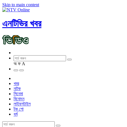
Skip to main content
এনটিভির খবর
অ
ফ
A
খবর
নাটক
সিনেমা
বিনোদন
লাইফস্টাইল
টক শো
ধর্ম