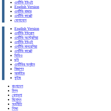
এনটিভি ইউএই
English Version
এনটিভি বাজার
এনটিভি কানেক্ট
যোগাযোগ
English Version
এনটিভি ইউরোপ
এনটিভি অস্ট্রেলিয়া
এনটিভি ইউএই
এনটিভি মালয়েশিয়া
এনটিভি কানেক্ট
ভিডিও
ছবি
এনটিভির অনুষ্ঠান
বিজ্ঞাপন
আর্কাইভ
কুইজ
বাংলাদেশ
বিশ্ব
খেলাধুলা
বিনোদন
অর্থনীতি
শিক্ষা