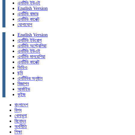
এনটিভি ইউএই
English Version
এনটিভি বাজার
এনটিভি কানেক্ট
যোগাযোগ
English Version
এনটিভি ইউরোপ
এনটিভি অস্ট্রেলিয়া
এনটিভি ইউএই
এনটিভি মালয়েশিয়া
এনটিভি কানেক্ট
ভিডিও
ছবি
এনটিভির অনুষ্ঠান
বিজ্ঞাপন
আর্কাইভ
কুইজ
বাংলাদেশ
বিশ্ব
খেলাধুলা
বিনোদন
অর্থনীতি
শিক্ষা