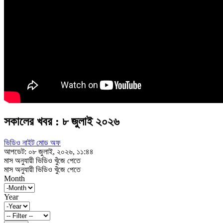
সকালের খবর : ৮ জুলাই ২০২৬
ভিডিও নাইট মোড অফ
আপডেট: ০৮ জুলাই, ২০২৬, ১১:৪৪
মাস অনুযায়ী ভিডিও খুঁজে পেতে
মাস অনুযায়ী ভিডিও খুঁজে পেতে
Month
Year