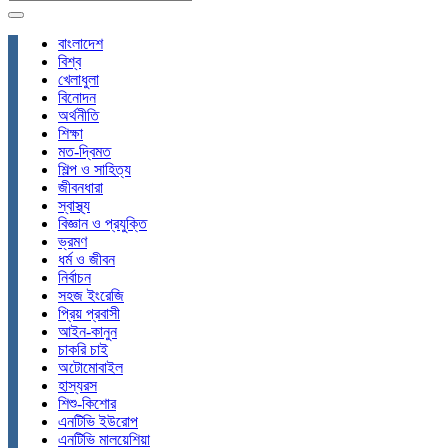
বাংলাদেশ
বিশ্ব
খেলাধুলা
বিনোদন
অর্থনীতি
শিক্ষা
মত-দ্বিমত
শিল্প ও সাহিত্য
জীবনধারা
স্বাস্থ্য
বিজ্ঞান ও প্রযুক্তি
ভ্রমণ
ধর্ম ও জীবন
নির্বাচন
সহজ ইংরেজি
প্রিয় প্রবাসী
আইন-কানুন
চাকরি চাই
অটোমোবাইল
হাস্যরস
শিশু-কিশোর
এনটিভি ইউরোপ
এনটিভি মালয়েশিয়া