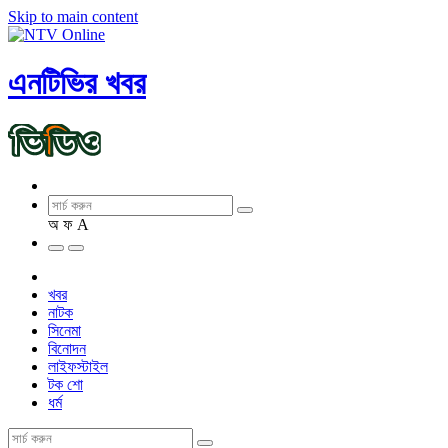
Skip to main content
এনটিভির খবর
অ
ফ
A
খবর
নাটক
সিনেমা
বিনোদন
লাইফস্টাইল
টক শো
ধর্ম