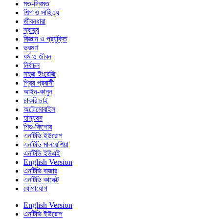
মত-দ্বিমত
শিল্প ও সাহিত্য
জীবনধারা
স্বাস্থ্য
বিজ্ঞান ও প্রযুক্তি
ভ্রমণ
ধর্ম ও জীবন
নির্বাচন
সহজ ইংরেজি
প্রিয় প্রবাসী
আইন-কানুন
চাকরি চাই
অটোমোবাইল
হাস্যরস
শিশু-কিশোর
এনটিভি ইউরোপ
এনটিভি মালয়েশিয়া
এনটিভি ইউএই
English Version
এনটিভি বাজার
এনটিভি কানেক্ট
যোগাযোগ
English Version
এনটিভি ইউরোপ