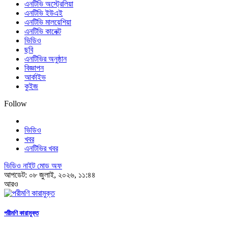
এনটিভি অস্ট্রেলিয়া
এনটিভি ইউএই
এনটিভি মালয়েশিয়া
এনটিভি কানেক্ট
ভিডিও
ছবি
এনটিভির অনুষ্ঠান
বিজ্ঞাপন
আর্কাইভ
কুইজ
Follow
ভিডিও
খবর
এনটিভির খবর
ভিডিও নাইট মোড অফ
আপডেট: ০৮ জুলাই, ২০২৬, ১১:৪৪
আরও
পরীমণি কারামুক্ত