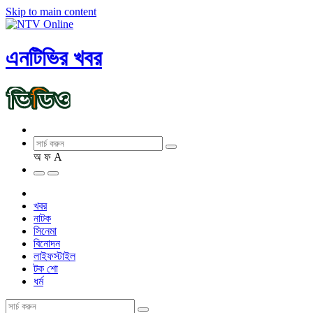
Skip to main content
এনটিভির খবর
অ
ফ
A
খবর
নাটক
সিনেমা
বিনোদন
লাইফস্টাইল
টক শো
ধর্ম