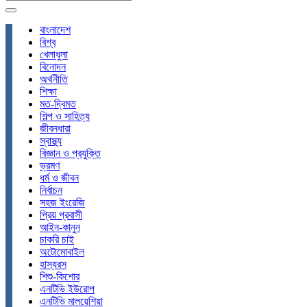
বাংলাদেশ
বিশ্ব
খেলাধুলা
বিনোদন
অর্থনীতি
শিক্ষা
মত-দ্বিমত
শিল্প ও সাহিত্য
জীবনধারা
স্বাস্থ্য
বিজ্ঞান ও প্রযুক্তি
ভ্রমণ
ধর্ম ও জীবন
নির্বাচন
সহজ ইংরেজি
প্রিয় প্রবাসী
আইন-কানুন
চাকরি চাই
অটোমোবাইল
হাস্যরস
শিশু-কিশোর
এনটিভি ইউরোপ
এনটিভি মালয়েশিয়া