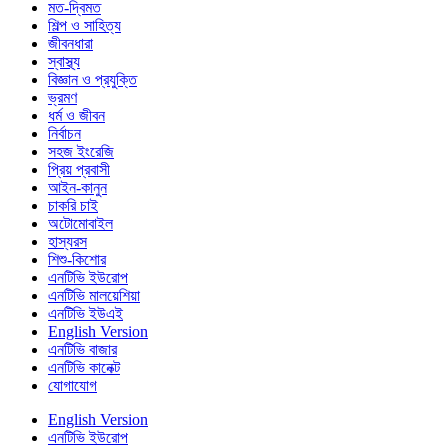
মত-দ্বিমত
শিল্প ও সাহিত্য
জীবনধারা
স্বাস্থ্য
বিজ্ঞান ও প্রযুক্তি
ভ্রমণ
ধর্ম ও জীবন
নির্বাচন
সহজ ইংরেজি
প্রিয় প্রবাসী
আইন-কানুন
চাকরি চাই
অটোমোবাইল
হাস্যরস
শিশু-কিশোর
এনটিভি ইউরোপ
এনটিভি মালয়েশিয়া
এনটিভি ইউএই
English Version
এনটিভি বাজার
এনটিভি কানেক্ট
যোগাযোগ
English Version
এনটিভি ইউরোপ