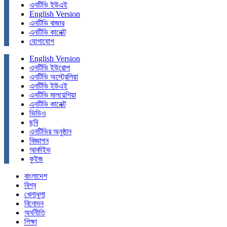
এনটিভি ইউএই
English Version
এনটিভি বাজার
এনটিভি কানেক্ট
যোগাযোগ
English Version
এনটিভি ইউরোপ
এনটিভি অস্ট্রেলিয়া
এনটিভি ইউএই
এনটিভি মালয়েশিয়া
এনটিভি কানেক্ট
ভিডিও
ছবি
এনটিভির অনুষ্ঠান
বিজ্ঞাপন
আর্কাইভ
কুইজ
বাংলাদেশ
বিশ্ব
খেলাধুলা
বিনোদন
অর্থনীতি
শিক্ষা