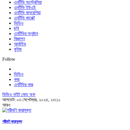
এনটিভি অস্ট্রেলিয়া
এনটিভি ইউএই
এনটিভি মালয়েশিয়া
এনটিভি কানেক্ট
ভিডিও
ছবি
এনটিভির অনুষ্ঠান
বিজ্ঞাপন
আর্কাইভ
কুইজ
Follow
ভিডিও
খবর
এনটিভির খবর
ভিডিও নাইট মোড অফ
আপডেট: ০৩ সেপ্টেম্বর, ২০২৫, ২৩:১১
আরও
পরীমণি কারামুক্ত