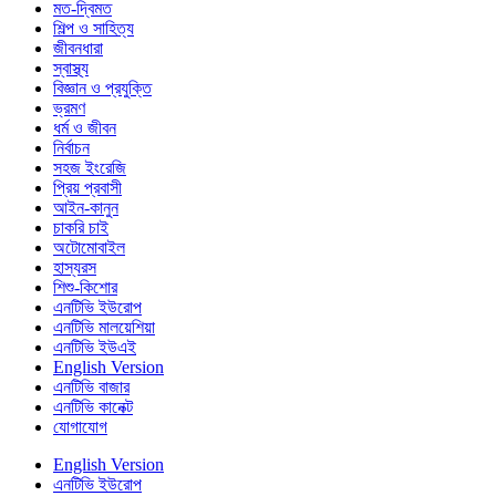
মত-দ্বিমত
শিল্প ও সাহিত্য
জীবনধারা
স্বাস্থ্য
বিজ্ঞান ও প্রযুক্তি
ভ্রমণ
ধর্ম ও জীবন
নির্বাচন
সহজ ইংরেজি
প্রিয় প্রবাসী
আইন-কানুন
চাকরি চাই
অটোমোবাইল
হাস্যরস
শিশু-কিশোর
এনটিভি ইউরোপ
এনটিভি মালয়েশিয়া
এনটিভি ইউএই
English Version
এনটিভি বাজার
এনটিভি কানেক্ট
যোগাযোগ
English Version
এনটিভি ইউরোপ