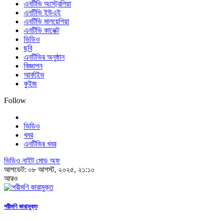
এনটিভি অস্ট্রেলিয়া
এনটিভি ইউএই
এনটিভি মালয়েশিয়া
এনটিভি কানেক্ট
ভিডিও
ছবি
এনটিভির অনুষ্ঠান
বিজ্ঞাপন
আর্কাইভ
কুইজ
Follow
ভিডিও
খবর
এনটিভির খবর
ভিডিও নাইট মোড অফ
আপডেট: ০৮ আগস্ট, ২০২৫, ২১:১০
আরও
পরীমণি কারামুক্ত