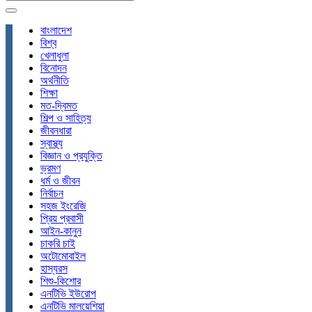
বাংলাদেশ
বিশ্ব
খেলাধুলা
বিনোদন
অর্থনীতি
শিক্ষা
মত-দ্বিমত
শিল্প ও সাহিত্য
জীবনধারা
স্বাস্থ্য
বিজ্ঞান ও প্রযুক্তি
ভ্রমণ
ধর্ম ও জীবন
নির্বাচন
সহজ ইংরেজি
প্রিয় প্রবাসী
আইন-কানুন
চাকরি চাই
অটোমোবাইল
হাস্যরস
শিশু-কিশোর
এনটিভি ইউরোপ
এনটিভি মালয়েশিয়া