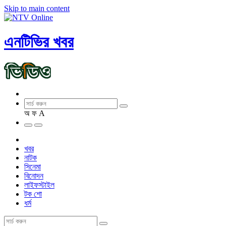
Skip to main content
এনটিভির খবর
অ
ফ
A
খবর
নাটক
সিনেমা
বিনোদন
লাইফস্টাইল
টক শো
ধর্ম