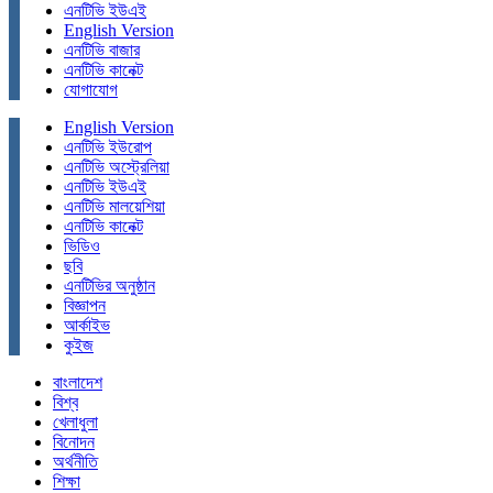
এনটিভি ইউএই
English Version
এনটিভি বাজার
এনটিভি কানেক্ট
যোগাযোগ
English Version
এনটিভি ইউরোপ
এনটিভি অস্ট্রেলিয়া
এনটিভি ইউএই
এনটিভি মালয়েশিয়া
এনটিভি কানেক্ট
ভিডিও
ছবি
এনটিভির অনুষ্ঠান
বিজ্ঞাপন
আর্কাইভ
কুইজ
বাংলাদেশ
বিশ্ব
খেলাধুলা
বিনোদন
অর্থনীতি
শিক্ষা