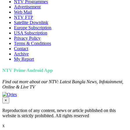
NTV Programmes
Advertisement
Web Mail
NTV FTP
Satellite Downlink
Europe Subscription
USA Subscription
Privacy Policy
Terms & Conditions
Contact
Archive
My Report
NTV Prime Android App
Find out more about our NTV: Latest Bangla News, Infotainment,
Online & Live TV
×
Reproduction of any content, news or article published on this
website is strictly prohibited. All rights reserved
x