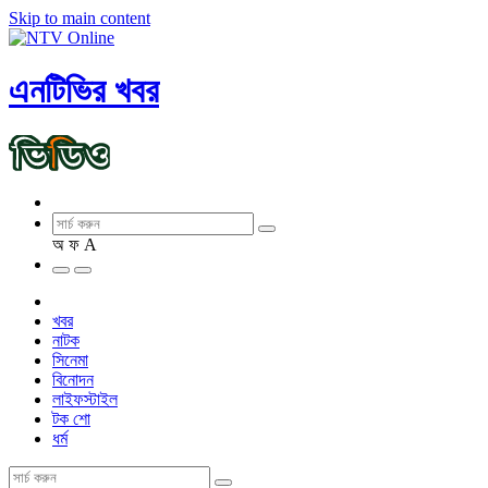
Skip to main content
এনটিভির খবর
অ
ফ
A
খবর
নাটক
সিনেমা
বিনোদন
লাইফস্টাইল
টক শো
ধর্ম