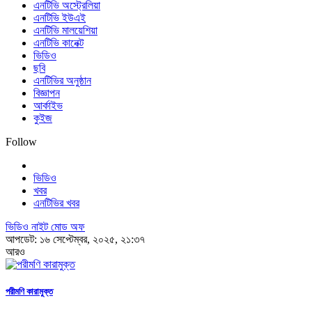
এনটিভি অস্ট্রেলিয়া
এনটিভি ইউএই
এনটিভি মালয়েশিয়া
এনটিভি কানেক্ট
ভিডিও
ছবি
এনটিভির অনুষ্ঠান
বিজ্ঞাপন
আর্কাইভ
কুইজ
Follow
ভিডিও
খবর
এনটিভির খবর
ভিডিও নাইট মোড অফ
আপডেট: ১৬ সেপ্টেম্বর, ২০২৫, ২১:৩৭
আরও
পরীমণি কারামুক্ত