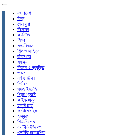
বাংলাদেশ
বিশ্ব
খেলাধুলা
বিনোদন
অর্থনীতি
শিক্ষা
মত-দ্বিমত
শিল্প ও সাহিত্য
জীবনধারা
স্বাস্থ্য
বিজ্ঞান ও প্রযুক্তি
ভ্রমণ
ধর্ম ও জীবন
নির্বাচন
সহজ ইংরেজি
প্রিয় প্রবাসী
আইন-কানুন
চাকরি চাই
অটোমোবাইল
হাস্যরস
শিশু-কিশোর
এনটিভি ইউরোপ
এনটিভি মালয়েশিয়া