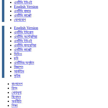
এনটিভি ইউএই
English Version
এনটিভি বাজার
এনটিভি কানেক্ট
যোগাযোগ
English Version
এনটিভি ইউরোপ
এনটিভি অস্ট্রেলিয়া
এনটিভি ইউএই
এনটিভি মালয়েশিয়া
এনটিভি কানেক্ট
ভিডিও
ছবি
এনটিভির অনুষ্ঠান
বিজ্ঞাপন
আর্কাইভ
কুইজ
বাংলাদেশ
বিশ্ব
খেলাধুলা
বিনোদন
অর্থনীতি
শিক্ষা