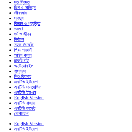
মত-দ্বিমত
শিল্প ও সাহিত্য
জীবনধারা
স্বাস্থ্য
বিজ্ঞান ও প্রযুক্তি
ভ্রমণ
ধর্ম ও জীবন
নির্বাচন
সহজ ইংরেজি
প্রিয় প্রবাসী
আইন-কানুন
চাকরি চাই
অটোমোবাইল
হাস্যরস
শিশু-কিশোর
এনটিভি ইউরোপ
এনটিভি মালয়েশিয়া
এনটিভি ইউএই
English Version
এনটিভি বাজার
এনটিভি কানেক্ট
যোগাযোগ
English Version
এনটিভি ইউরোপ