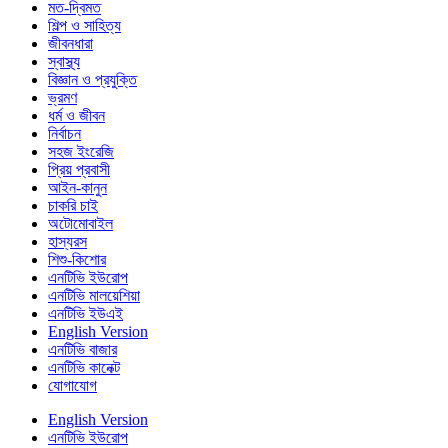
মত-দ্বিমত
শিল্প ও সাহিত্য
জীবনধারা
স্বাস্থ্য
বিজ্ঞান ও প্রযুক্তি
ভ্রমণ
ধর্ম ও জীবন
নির্বাচন
সহজ ইংরেজি
প্রিয় প্রবাসী
আইন-কানুন
চাকরি চাই
অটোমোবাইল
হাস্যরস
শিশু-কিশোর
এনটিভি ইউরোপ
এনটিভি মালয়েশিয়া
এনটিভি ইউএই
English Version
এনটিভি বাজার
এনটিভি কানেক্ট
যোগাযোগ
English Version
এনটিভি ইউরোপ