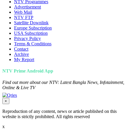
NTV Programmes
Advertisement
Web Mail
NTV FTP
Satellite Downlink
Europe Subscription
USA Subscription
Privacy Policy
Terms & Conditions
Contact
Archive
My Report
NTV Prime Android App
Find out more about our NTV: Latest Bangla News, Infotainment,
Online & Live TV
×
Reproduction of any content, news or article published on this
website is strictly prohibited. All rights reserved
x