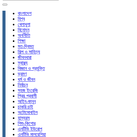
বাংলাদেশ
বিশ্ব
খেলাধুলা
বিনোদন
অর্থনীতি
শিক্ষা
মত-দ্বিমত
শিল্প ও সাহিত্য
জীবনধারা
স্বাস্থ্য
বিজ্ঞান ও প্রযুক্তি
ভ্রমণ
ধর্ম ও জীবন
নির্বাচন
সহজ ইংরেজি
প্রিয় প্রবাসী
আইন-কানুন
চাকরি চাই
অটোমোবাইল
হাস্যরস
শিশু-কিশোর
এনটিভি ইউরোপ
এনটিভি মালয়েশিয়া