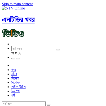
Skip to main content
এনটিভির খবর
অ
ফ
A
খবর
নাটক
সিনেমা
বিনোদন
লাইফস্টাইল
টক শো
ধর্ম