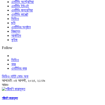
এনটিভি অস্ট্রেলিয়া
এনটিভি ইউএই
এনটিভি মালয়েশিয়া
এনটিভি কানেক্ট
ভিডিও
ছবি
এনটিভির অনুষ্ঠান
বিজ্ঞাপন
আর্কাইভ
কুইজ
Follow
ভিডিও
খবর
এনটিভির খবর
ভিডিও নাইট মোড অফ
আপডেট: ০৪ আগস্ট, ২০২৫, ২১:৩৯
আরও
পরীমণি কারামুক্ত