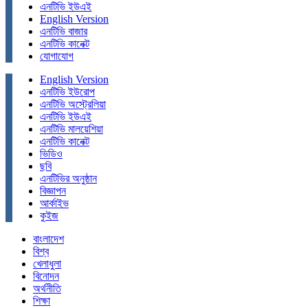
এনটিভি ইউএই
English Version
এনটিভি বাজার
এনটিভি কানেক্ট
যোগাযোগ
English Version
এনটিভি ইউরোপ
এনটিভি অস্ট্রেলিয়া
এনটিভি ইউএই
এনটিভি মালয়েশিয়া
এনটিভি কানেক্ট
ভিডিও
ছবি
এনটিভির অনুষ্ঠান
বিজ্ঞাপন
আর্কাইভ
কুইজ
বাংলাদেশ
বিশ্ব
খেলাধুলা
বিনোদন
অর্থনীতি
শিক্ষা