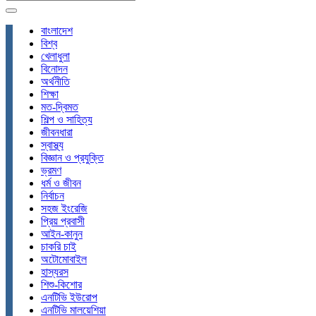
বাংলাদেশ
বিশ্ব
খেলাধুলা
বিনোদন
অর্থনীতি
শিক্ষা
মত-দ্বিমত
শিল্প ও সাহিত্য
জীবনধারা
স্বাস্থ্য
বিজ্ঞান ও প্রযুক্তি
ভ্রমণ
ধর্ম ও জীবন
নির্বাচন
সহজ ইংরেজি
প্রিয় প্রবাসী
আইন-কানুন
চাকরি চাই
অটোমোবাইল
হাস্যরস
শিশু-কিশোর
এনটিভি ইউরোপ
এনটিভি মালয়েশিয়া