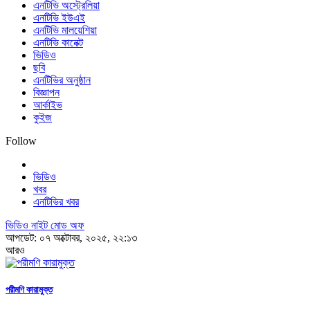
এনটিভি অস্ট্রেলিয়া
এনটিভি ইউএই
এনটিভি মালয়েশিয়া
এনটিভি কানেক্ট
ভিডিও
ছবি
এনটিভির অনুষ্ঠান
বিজ্ঞাপন
আর্কাইভ
কুইজ
Follow
ভিডিও
খবর
এনটিভির খবর
ভিডিও নাইট মোড অফ
আপডেট: ০৭ অক্টোবর, ২০২৫, ২২:১৩
আরও
পরীমণি কারামুক্ত