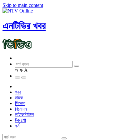
Skip to main content
এনটিভির খবর
অ
ফ
A
খবর
নাটক
সিনেমা
বিনোদন
লাইফস্টাইল
টক শো
ধর্ম