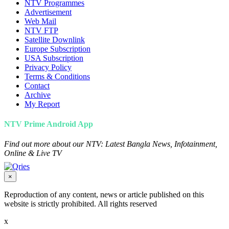
NTV Programmes
Advertisement
Web Mail
NTV FTP
Satellite Downlink
Europe Subscription
USA Subscription
Privacy Policy
Terms & Conditions
Contact
Archive
My Report
NTV Prime Android App
Find out more about our NTV: Latest Bangla News, Infotainment,
Online & Live TV
×
Reproduction of any content, news or article published on this
website is strictly prohibited. All rights reserved
x