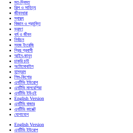
মত-দ্বিমত
শিল্প ও সাহিত্য
জীবনধারা
স্বাস্থ্য
বিজ্ঞান ও প্রযুক্তি
ভ্রমণ
ধর্ম ও জীবন
নির্বাচন
সহজ ইংরেজি
প্রিয় প্রবাসী
আইন-কানুন
চাকরি চাই
অটোমোবাইল
হাস্যরস
শিশু-কিশোর
এনটিভি ইউরোপ
এনটিভি মালয়েশিয়া
এনটিভি ইউএই
English Version
এনটিভি বাজার
এনটিভি কানেক্ট
যোগাযোগ
English Version
এনটিভি ইউরোপ