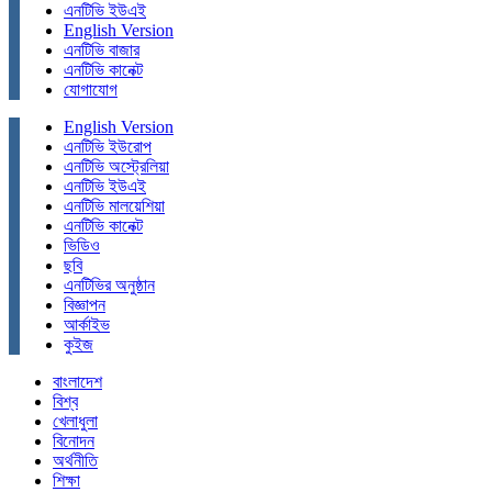
এনটিভি ইউএই
English Version
এনটিভি বাজার
এনটিভি কানেক্ট
যোগাযোগ
English Version
এনটিভি ইউরোপ
এনটিভি অস্ট্রেলিয়া
এনটিভি ইউএই
এনটিভি মালয়েশিয়া
এনটিভি কানেক্ট
ভিডিও
ছবি
এনটিভির অনুষ্ঠান
বিজ্ঞাপন
আর্কাইভ
কুইজ
বাংলাদেশ
বিশ্ব
খেলাধুলা
বিনোদন
অর্থনীতি
শিক্ষা