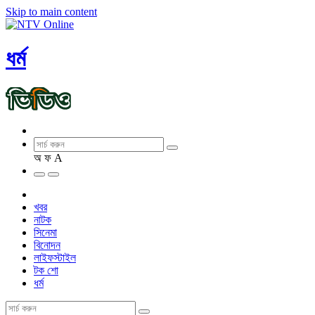
Skip to main content
ধর্ম
অ
ফ
A
খবর
নাটক
সিনেমা
বিনোদন
লাইফস্টাইল
টক শো
ধর্ম