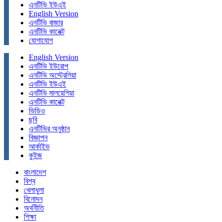
এনটিভি ইউএই
English Version
এনটিভি বাজার
এনটিভি কানেক্ট
যোগাযোগ
English Version
এনটিভি ইউরোপ
এনটিভি অস্ট্রেলিয়া
এনটিভি ইউএই
এনটিভি মালয়েশিয়া
এনটিভি কানেক্ট
ভিডিও
ছবি
এনটিভির অনুষ্ঠান
বিজ্ঞাপন
আর্কাইভ
কুইজ
বাংলাদেশ
বিশ্ব
খেলাধুলা
বিনোদন
অর্থনীতি
শিক্ষা