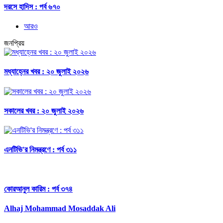
দরসে হাদিস : পর্ব ৬৭০
আরও
জনপ্রিয়
মধ্যাহ্নের খবর : ২০ জুলাই ২০২৬
সকালের খবর : ২০ জুলাই ২০২৬
এনটিভি'র নিমন্ত্রণে : পর্ব ৩১১
কোরআনুল কারিম : পর্ব ৩৭৪
Alhaj Mohammad Mosaddak Ali