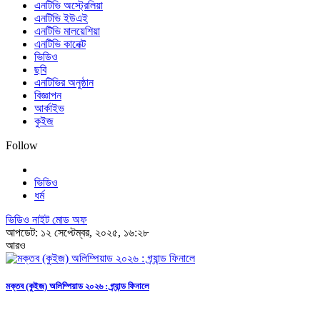
এনটিভি অস্ট্রেলিয়া
এনটিভি ইউএই
এনটিভি মালয়েশিয়া
এনটিভি কানেক্ট
ভিডিও
ছবি
এনটিভির অনুষ্ঠান
বিজ্ঞাপন
আর্কাইভ
কুইজ
Follow
ভিডিও
ধর্ম
ভিডিও নাইট মোড অফ
আপডেট: ১২ সেপ্টেম্বর, ২০২৫, ১৬:২৮
আরও
মক্তব (কুইজ) অলিম্পিয়াড ২০২৬ : গ্র্যান্ড ফিনালে