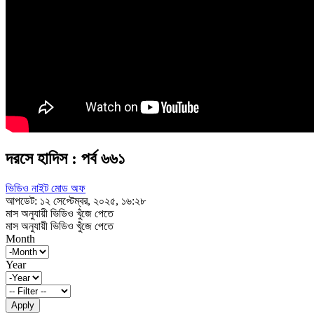
দরসে হাদিস : পর্ব ৬৬১
ভিডিও নাইট মোড অফ
আপডেট: ১২ সেপ্টেম্বর, ২০২৫, ১৬:২৮
মাস অনুযায়ী ভিডিও খুঁজে পেতে
মাস অনুযায়ী ভিডিও খুঁজে পেতে
Month
Year
Apply