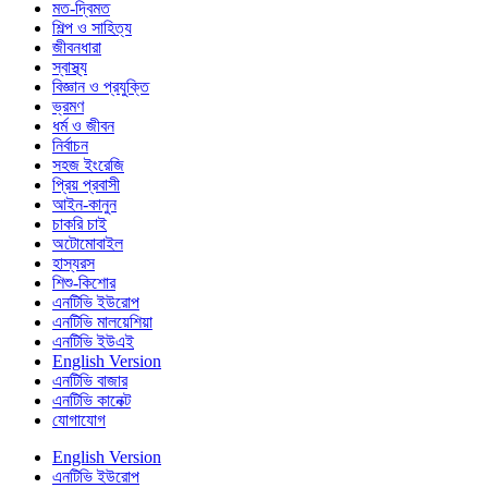
মত-দ্বিমত
শিল্প ও সাহিত্য
জীবনধারা
স্বাস্থ্য
বিজ্ঞান ও প্রযুক্তি
ভ্রমণ
ধর্ম ও জীবন
নির্বাচন
সহজ ইংরেজি
প্রিয় প্রবাসী
আইন-কানুন
চাকরি চাই
অটোমোবাইল
হাস্যরস
শিশু-কিশোর
এনটিভি ইউরোপ
এনটিভি মালয়েশিয়া
এনটিভি ইউএই
English Version
এনটিভি বাজার
এনটিভি কানেক্ট
যোগাযোগ
English Version
এনটিভি ইউরোপ