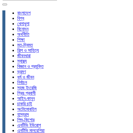
বাংলাদেশ
বিশ্ব
খেলাধুলা
বিনোদন
অর্থনীতি
শিক্ষা
মত-দ্বিমত
শিল্প ও সাহিত্য
জীবনধারা
স্বাস্থ্য
বিজ্ঞান ও প্রযুক্তি
ভ্রমণ
ধর্ম ও জীবন
নির্বাচন
সহজ ইংরেজি
প্রিয় প্রবাসী
আইন-কানুন
চাকরি চাই
অটোমোবাইল
হাস্যরস
শিশু-কিশোর
এনটিভি ইউরোপ
এনটিভি মালয়েশিয়া