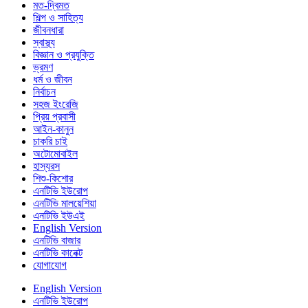
মত-দ্বিমত
শিল্প ও সাহিত্য
জীবনধারা
স্বাস্থ্য
বিজ্ঞান ও প্রযুক্তি
ভ্রমণ
ধর্ম ও জীবন
নির্বাচন
সহজ ইংরেজি
প্রিয় প্রবাসী
আইন-কানুন
চাকরি চাই
অটোমোবাইল
হাস্যরস
শিশু-কিশোর
এনটিভি ইউরোপ
এনটিভি মালয়েশিয়া
এনটিভি ইউএই
English Version
এনটিভি বাজার
এনটিভি কানেক্ট
যোগাযোগ
English Version
এনটিভি ইউরোপ