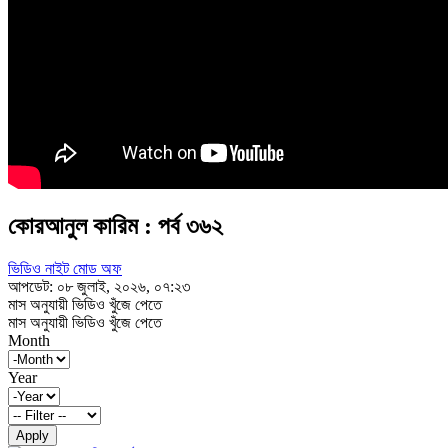
কোরআনুল কারিম : পর্ব ৩৬২
ভিডিও নাইট মোড অফ
আপডেট: ০৮ জুলাই, ২০২৬, ০৭:২৩
মাস অনুযায়ী ভিডিও খুঁজে পেতে
মাস অনুযায়ী ভিডিও খুঁজে পেতে
Month
Year
Apply