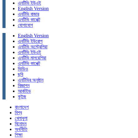
এনটিভি ইউএই
English Version
এনটিভি বাজার
এনটিভি কানেক্ট
যোগাযোগ
English Version
এনটিভি ইউরোপ
এনটিভি অস্ট্রেলিয়া
এনটিভি ইউএই
এনটিভি মালয়েশিয়া
এনটিভি কানেক্ট
ভিডিও
ছবি
এনটিভির অনুষ্ঠান
বিজ্ঞাপন
আর্কাইভ
কুইজ
বাংলাদেশ
বিশ্ব
খেলাধুলা
বিনোদন
অর্থনীতি
শিক্ষা