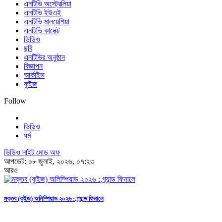
এনটিভি অস্ট্রেলিয়া
এনটিভি ইউএই
এনটিভি মালয়েশিয়া
এনটিভি কানেক্ট
ভিডিও
ছবি
এনটিভির অনুষ্ঠান
বিজ্ঞাপন
আর্কাইভ
কুইজ
Follow
ভিডিও
ধর্ম
ভিডিও নাইট মোড অফ
আপডেট: ০৮ জুলাই, ২০২৬, ০৭:২৩
আরও
মক্তব (কুইজ) অলিম্পিয়াড ২০২৬ : গ্র্যান্ড ফিনালে