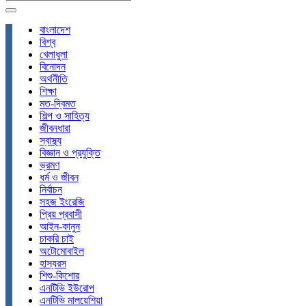
বাংলাদেশ
বিশ্ব
খেলাধুলা
বিনোদন
অর্থনীতি
শিক্ষা
মত-দ্বিমত
শিল্প ও সাহিত্য
জীবনধারা
স্বাস্থ্য
বিজ্ঞান ও প্রযুক্তি
ভ্রমণ
ধর্ম ও জীবন
নির্বাচন
সহজ ইংরেজি
প্রিয় প্রবাসী
আইন-কানুন
চাকরি চাই
অটোমোবাইল
হাস্যরস
শিশু-কিশোর
এনটিভি ইউরোপ
এনটিভি মালয়েশিয়া