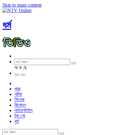
Skip to main content
ধর্ম
অ
ফ
A
খবর
নাটক
সিনেমা
বিনোদন
লাইফস্টাইল
টক শো
ধর্ম