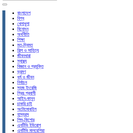
বাংলাদেশ
বিশ্ব
খেলাধুলা
বিনোদন
অর্থনীতি
শিক্ষা
মত-দ্বিমত
শিল্প ও সাহিত্য
জীবনধারা
স্বাস্থ্য
বিজ্ঞান ও প্রযুক্তি
ভ্রমণ
ধর্ম ও জীবন
নির্বাচন
সহজ ইংরেজি
প্রিয় প্রবাসী
আইন-কানুন
চাকরি চাই
অটোমোবাইল
হাস্যরস
শিশু-কিশোর
এনটিভি ইউরোপ
এনটিভি মালয়েশিয়া