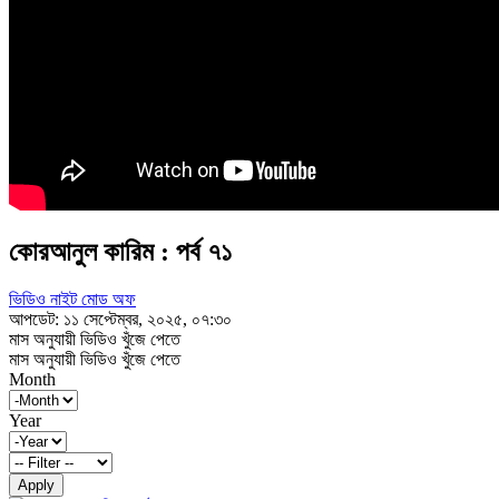
কোরআনুল কারিম : পর্ব ৭১
ভিডিও নাইট মোড অফ
আপডেট: ১১ সেপ্টেম্বর, ২০২৫, ০৭:৩০
মাস অনুযায়ী ভিডিও খুঁজে পেতে
মাস অনুযায়ী ভিডিও খুঁজে পেতে
Month
Year
Apply