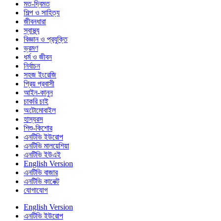
মত-দ্বিমত
শিল্প ও সাহিত্য
জীবনধারা
স্বাস্থ্য
বিজ্ঞান ও প্রযুক্তি
ভ্রমণ
ধর্ম ও জীবন
নির্বাচন
সহজ ইংরেজি
প্রিয় প্রবাসী
আইন-কানুন
চাকরি চাই
অটোমোবাইল
হাস্যরস
শিশু-কিশোর
এনটিভি ইউরোপ
এনটিভি মালয়েশিয়া
এনটিভি ইউএই
English Version
এনটিভি বাজার
এনটিভি কানেক্ট
যোগাযোগ
English Version
এনটিভি ইউরোপ