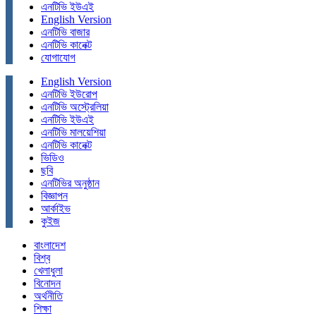
এনটিভি ইউএই
English Version
এনটিভি বাজার
এনটিভি কানেক্ট
যোগাযোগ
English Version
এনটিভি ইউরোপ
এনটিভি অস্ট্রেলিয়া
এনটিভি ইউএই
এনটিভি মালয়েশিয়া
এনটিভি কানেক্ট
ভিডিও
ছবি
এনটিভির অনুষ্ঠান
বিজ্ঞাপন
আর্কাইভ
কুইজ
বাংলাদেশ
বিশ্ব
খেলাধুলা
বিনোদন
অর্থনীতি
শিক্ষা