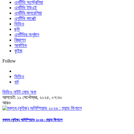
এনটিভি অস্ট্রেলিয়া
এনটিভি ইউএই
এনটিভি মালয়েশিয়া
এনটিভি কানেক্ট
ভিডিও
ছবি
এনটিভির অনুষ্ঠান
বিজ্ঞাপন
আর্কাইভ
কুইজ
Follow
ভিডিও
ধর্ম
ভিডিও নাইট মোড অফ
আপডেট: ১১ সেপ্টেম্বর, ২০২৫, ০৭:৩০
আরও
মক্তব (কুইজ) অলিম্পিয়াড ২০২৬ : গ্র্যান্ড ফিনালে