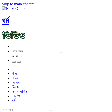
Skip to main content
ধর্ম
অ
ফ
A
খবর
নাটক
সিনেমা
বিনোদন
লাইফস্টাইল
টক শো
ধর্ম