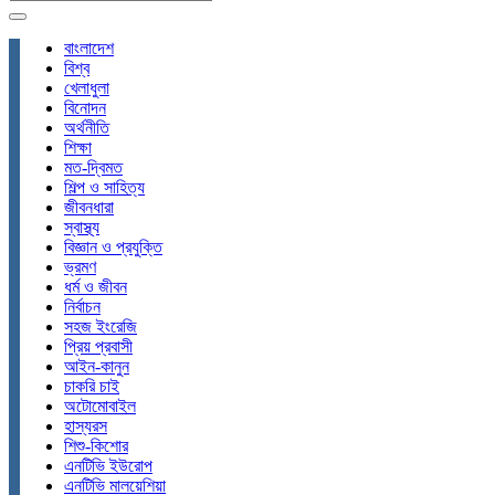
বাংলাদেশ
বিশ্ব
খেলাধুলা
বিনোদন
অর্থনীতি
শিক্ষা
মত-দ্বিমত
শিল্প ও সাহিত্য
জীবনধারা
স্বাস্থ্য
বিজ্ঞান ও প্রযুক্তি
ভ্রমণ
ধর্ম ও জীবন
নির্বাচন
সহজ ইংরেজি
প্রিয় প্রবাসী
আইন-কানুন
চাকরি চাই
অটোমোবাইল
হাস্যরস
শিশু-কিশোর
এনটিভি ইউরোপ
এনটিভি মালয়েশিয়া