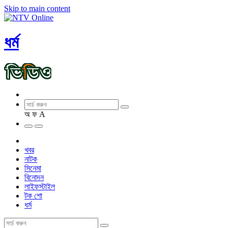
Skip to main content
ধর্ম
অ
ফ
A
খবর
নাটক
সিনেমা
বিনোদন
লাইফস্টাইল
টক শো
ধর্ম