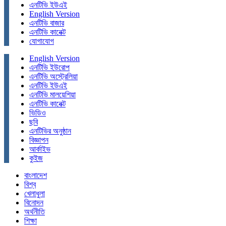
এনটিভি ইউএই
English Version
এনটিভি বাজার
এনটিভি কানেক্ট
যোগাযোগ
English Version
এনটিভি ইউরোপ
এনটিভি অস্ট্রেলিয়া
এনটিভি ইউএই
এনটিভি মালয়েশিয়া
এনটিভি কানেক্ট
ভিডিও
ছবি
এনটিভির অনুষ্ঠান
বিজ্ঞাপন
আর্কাইভ
কুইজ
বাংলাদেশ
বিশ্ব
খেলাধুলা
বিনোদন
অর্থনীতি
শিক্ষা