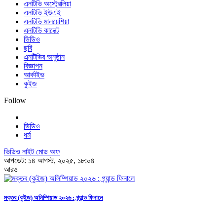
এনটিভি অস্ট্রেলিয়া
এনটিভি ইউএই
এনটিভি মালয়েশিয়া
এনটিভি কানেক্ট
ভিডিও
ছবি
এনটিভির অনুষ্ঠান
বিজ্ঞাপন
আর্কাইভ
কুইজ
Follow
ভিডিও
ধর্ম
ভিডিও নাইট মোড অফ
আপডেট: ১৪ আগস্ট, ২০২৫, ১৮:০৪
আরও
মক্তব (কুইজ) অলিম্পিয়াড ২০২৬ : গ্র্যান্ড ফিনালে