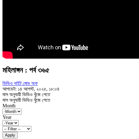
মহিলাঙ্গন : পর্ব ৩৬৫
ভিডিও নাইট মোড অফ
আপডেট: ১৪ আগস্ট, ২০২৫, ১৮:০৪
মাস অনুযায়ী ভিডিও খুঁজে পেতে
মাস অনুযায়ী ভিডিও খুঁজে পেতে
Month
Year
Apply