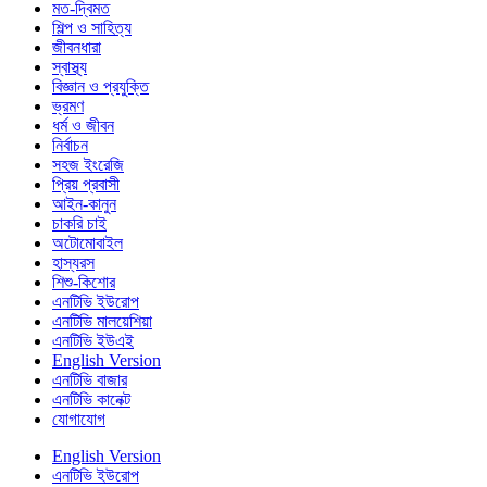
মত-দ্বিমত
শিল্প ও সাহিত্য
জীবনধারা
স্বাস্থ্য
বিজ্ঞান ও প্রযুক্তি
ভ্রমণ
ধর্ম ও জীবন
নির্বাচন
সহজ ইংরেজি
প্রিয় প্রবাসী
আইন-কানুন
চাকরি চাই
অটোমোবাইল
হাস্যরস
শিশু-কিশোর
এনটিভি ইউরোপ
এনটিভি মালয়েশিয়া
এনটিভি ইউএই
English Version
এনটিভি বাজার
এনটিভি কানেক্ট
যোগাযোগ
English Version
এনটিভি ইউরোপ