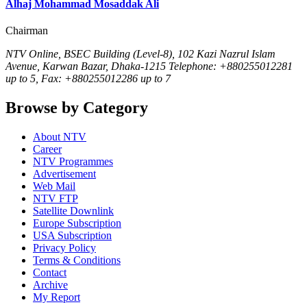
Alhaj Mohammad Mosaddak Ali
Chairman
NTV Online, BSEC Building (Level-8), 102 Kazi Nazrul Islam
Avenue, Karwan Bazar, Dhaka-1215 Telephone: +880255012281
up to 5, Fax: +880255012286 up to 7
Browse by Category
About NTV
Career
NTV Programmes
Advertisement
Web Mail
NTV FTP
Satellite Downlink
Europe Subscription
USA Subscription
Privacy Policy
Terms & Conditions
Contact
Archive
My Report