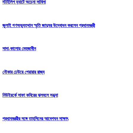
স্টাইলিশ হ্যাটে অচেনা সাবিলা
জুলাই গণঅভ্যুত্থান স্মৃতি জাদুঘর উদ্বোধন করলেন প্রধানমন্ত্রী
সাদা-কালোয় মেহজাবীন
নৌকার ঢেউয়ে পেয়ারার রাজ্য
নিউইয়র্কে সাফা কবিরের ঝলমলে সন্ধ্যা
প্রধানমন্ত্রীর সঙ্গে তাহসিনের আবেগঘন সাক্ষাৎ