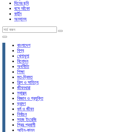
দিনের ছবি
বসে আঁকো
কার্টুন
অন্যান্য
বাংলাদেশ
বিশ্ব
খেলাধুলা
বিনোদন
অর্থনীতি
শিক্ষা
মত-দ্বিমত
শিল্প ও সাহিত্য
জীবনধারা
স্বাস্থ্য
বিজ্ঞান ও প্রযুক্তি
ভ্রমণ
ধর্ম ও জীবন
নির্বাচন
সহজ ইংরেজি
প্রিয় প্রবাসী
আইন-কানুন