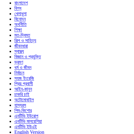
বাংলাদেশ
বিশ্ব
খেলাধুলা
বিনোদন
অর্থনীতি
শিক্ষা
মত-দ্বিমত
শিল্প ও সাহিত্য
জীবনধারা
স্বাস্থ্য
বিজ্ঞান ও প্রযুক্তি
ভ্রমণ
ধর্ম ও জীবন
নির্বাচন
সহজ ইংরেজি
প্রিয় প্রবাসী
আইন-কানুন
চাকরি চাই
অটোমোবাইল
হাস্যরস
শিশু-কিশোর
এনটিভি ইউরোপ
এনটিভি মালয়েশিয়া
এনটিভি ইউএই
English Version