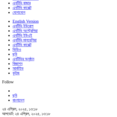
এনটিভি বাজার
এনটিভি কানেক্ট
যোগাযোগ
English Version
এনটিভি ইউরোপ
এনটিভি অস্ট্রেলিয়া
এনটিভি ইউএই
এনটিভি মালয়েশিয়া
এনটিভি কানেক্ট
ভিডিও
ছবি
এনটিভির অনুষ্ঠান
বিজ্ঞাপন
আর্কাইভ
কুইজ
Follow
ছবি
বাংলাদেশ
২৪ এপ্রিল, ২০২৫, ১৩:১৮
আপডেট: ২৪ এপ্রিল, ২০২৫, ১৩:১৮