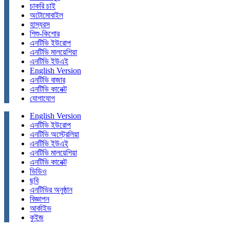
চাকরি চাই
অটোমোবাইল
হাস্যরস
শিশু-কিশোর
এনটিভি ইউরোপ
এনটিভি মালয়েশিয়া
এনটিভি ইউএই
English Version
এনটিভি বাজার
এনটিভি কানেক্ট
যোগাযোগ
English Version
এনটিভি ইউরোপ
এনটিভি অস্ট্রেলিয়া
এনটিভি ইউএই
এনটিভি মালয়েশিয়া
এনটিভি কানেক্ট
ভিডিও
ছবি
এনটিভির অনুষ্ঠান
বিজ্ঞাপন
আর্কাইভ
কুইজ