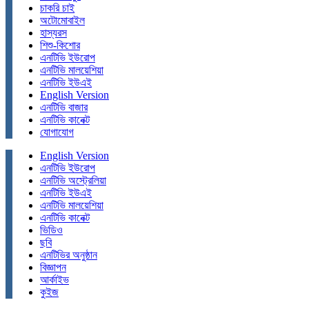
চাকরি চাই
অটোমোবাইল
হাস্যরস
শিশু-কিশোর
এনটিভি ইউরোপ
এনটিভি মালয়েশিয়া
এনটিভি ইউএই
English Version
এনটিভি বাজার
এনটিভি কানেক্ট
যোগাযোগ
English Version
এনটিভি ইউরোপ
এনটিভি অস্ট্রেলিয়া
এনটিভি ইউএই
এনটিভি মালয়েশিয়া
এনটিভি কানেক্ট
ভিডিও
ছবি
এনটিভির অনুষ্ঠান
বিজ্ঞাপন
আর্কাইভ
কুইজ