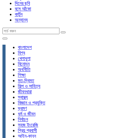
দিনের ছবি
বসে আঁকো
কার্টুন
অন্যান্য
বাংলাদেশ
বিশ্ব
খেলাধুলা
বিনোদন
অর্থনীতি
শিক্ষা
মত-দ্বিমত
শিল্প ও সাহিত্য
জীবনধারা
স্বাস্থ্য
বিজ্ঞান ও প্রযুক্তি
ভ্রমণ
ধর্ম ও জীবন
নির্বাচন
সহজ ইংরেজি
প্রিয় প্রবাসী
আইন-কানুন