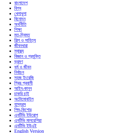
বাংলাদেশ
বিশ্ব
খেলাধুলা
বিনোদন
অর্থনীতি
শিক্ষা
মত-দ্বিমত
শিল্প ও সাহিত্য
জীবনধারা
স্বাস্থ্য
বিজ্ঞান ও প্রযুক্তি
ভ্রমণ
ধর্ম ও জীবন
নির্বাচন
সহজ ইংরেজি
প্রিয় প্রবাসী
আইন-কানুন
চাকরি চাই
অটোমোবাইল
হাস্যরস
শিশু-কিশোর
এনটিভি ইউরোপ
এনটিভি মালয়েশিয়া
এনটিভি ইউএই
English Version