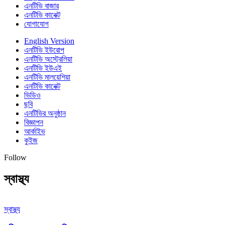
এনটিভি বাজার
এনটিভি কানেক্ট
যোগাযোগ
English Version
এনটিভি ইউরোপ
এনটিভি অস্ট্রেলিয়া
এনটিভি ইউএই
এনটিভি মালয়েশিয়া
এনটিভি কানেক্ট
ভিডিও
ছবি
এনটিভির অনুষ্ঠান
বিজ্ঞাপন
আর্কাইভ
কুইজ
Follow
স্বাস্থ্য
স্বাস্থ্য