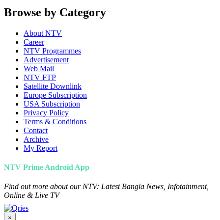
Browse by Category
About NTV
Career
NTV Programmes
Advertisement
Web Mail
NTV FTP
Satellite Downlink
Europe Subscription
USA Subscription
Privacy Policy
Terms & Conditions
Contact
Archive
My Report
NTV Prime Android App
Find out more about our NTV: Latest Bangla News, Infotainment,
Online & Live TV
×