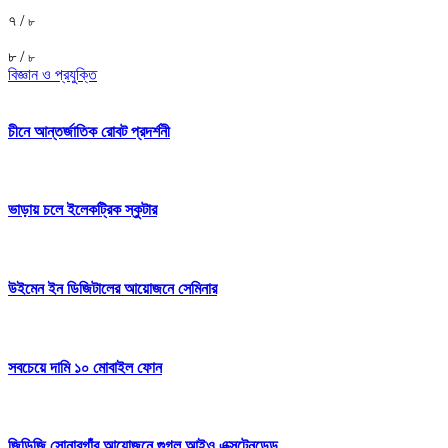
৭ /
৮
৮ /
৮
বিজ্ঞান ও প্রযুক্তি
চীনে আন্তর্জাতিক রোবট প্রদর্শনী
ভাড়ায় চলে ইলেকট্রিক স্কুটার
উইমেন ইন ডিজিটালের আয়োজনে সেমিনার
সবচেয়ে দামি ১০ মোবাইল ফোন
জিডিজি সোনারগাঁর আয়োজনে গুগল আইও এক্সটেনডেড