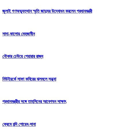
জুলাই গণঅভ্যুত্থান স্মৃতি জাদুঘর উদ্বোধন করলেন প্রধানমন্ত্রী
সাদা-কালোয় মেহজাবীন
নৌকার ঢেউয়ে পেয়ারার রাজ্য
নিউইয়র্কে সাফা কবিরের ঝলমলে সন্ধ্যা
প্রধানমন্ত্রীর সঙ্গে তাহসিনের আবেগঘন সাক্ষাৎ
ফ্রেমে বন্দি শোয়েব-সানা