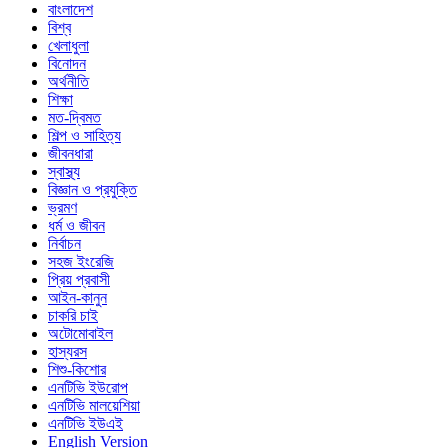
বাংলাদেশ
বিশ্ব
খেলাধুলা
বিনোদন
অর্থনীতি
শিক্ষা
মত-দ্বিমত
শিল্প ও সাহিত্য
জীবনধারা
স্বাস্থ্য
বিজ্ঞান ও প্রযুক্তি
ভ্রমণ
ধর্ম ও জীবন
নির্বাচন
সহজ ইংরেজি
প্রিয় প্রবাসী
আইন-কানুন
চাকরি চাই
অটোমোবাইল
হাস্যরস
শিশু-কিশোর
এনটিভি ইউরোপ
এনটিভি মালয়েশিয়া
এনটিভি ইউএই
English Version