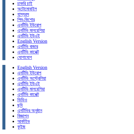
চাকরি চাই
অটোমোবাইল
হাস্যরস
শিশু-কিশোর
এনটিভি ইউরোপ
এনটিভি মালয়েশিয়া
এনটিভি ইউএই
English Version
এনটিভি বাজার
এনটিভি কানেক্ট
যোগাযোগ
English Version
এনটিভি ইউরোপ
এনটিভি অস্ট্রেলিয়া
এনটিভি ইউএই
এনটিভি মালয়েশিয়া
এনটিভি কানেক্ট
ভিডিও
ছবি
এনটিভির অনুষ্ঠান
বিজ্ঞাপন
আর্কাইভ
কুইজ