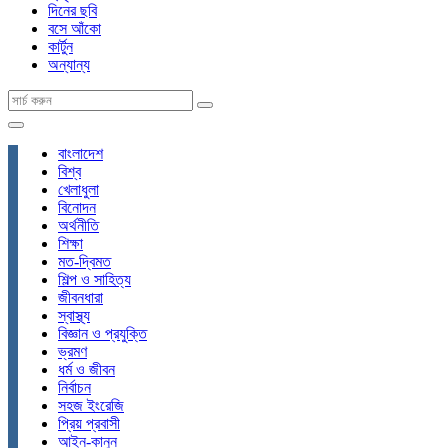
দিনের ছবি
বসে আঁকো
কার্টুন
অন্যান্য
বাংলাদেশ
বিশ্ব
খেলাধুলা
বিনোদন
অর্থনীতি
শিক্ষা
মত-দ্বিমত
শিল্প ও সাহিত্য
জীবনধারা
স্বাস্থ্য
বিজ্ঞান ও প্রযুক্তি
ভ্রমণ
ধর্ম ও জীবন
নির্বাচন
সহজ ইংরেজি
প্রিয় প্রবাসী
আইন-কানুন