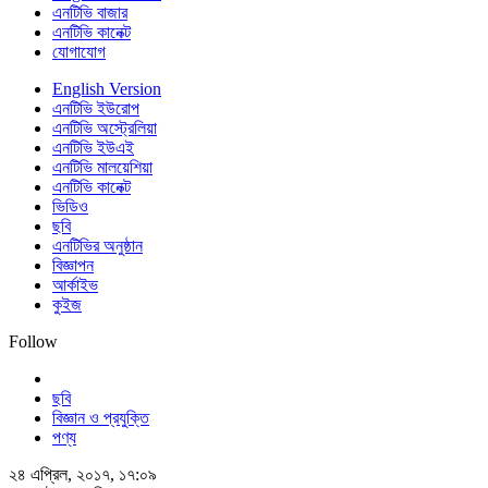
এনটিভি বাজার
এনটিভি কানেক্ট
যোগাযোগ
English Version
এনটিভি ইউরোপ
এনটিভি অস্ট্রেলিয়া
এনটিভি ইউএই
এনটিভি মালয়েশিয়া
এনটিভি কানেক্ট
ভিডিও
ছবি
এনটিভির অনুষ্ঠান
বিজ্ঞাপন
আর্কাইভ
কুইজ
Follow
ছবি
বিজ্ঞান ও প্রযুক্তি
পণ্য
২৪ এপ্রিল, ২০১৭, ১৭:০৯