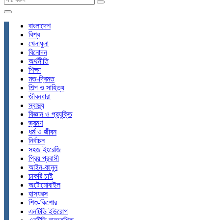
বাংলাদেশ
বিশ্ব
খেলাধুলা
বিনোদন
অর্থনীতি
শিক্ষা
মত-দ্বিমত
শিল্প ও সাহিত্য
জীবনধারা
স্বাস্থ্য
বিজ্ঞান ও প্রযুক্তি
ভ্রমণ
ধর্ম ও জীবন
নির্বাচন
সহজ ইংরেজি
প্রিয় প্রবাসী
আইন-কানুন
চাকরি চাই
অটোমোবাইল
হাস্যরস
শিশু-কিশোর
এনটিভি ইউরোপ