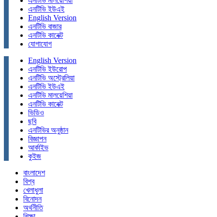
এনটিভি মালয়েশিয়া
এনটিভি ইউএই
English Version
এনটিভি বাজার
এনটিভি কানেক্ট
যোগাযোগ
English Version
এনটিভি ইউরোপ
এনটিভি অস্ট্রেলিয়া
এনটিভি ইউএই
এনটিভি মালয়েশিয়া
এনটিভি কানেক্ট
ভিডিও
ছবি
এনটিভির অনুষ্ঠান
বিজ্ঞাপন
আর্কাইভ
কুইজ
বাংলাদেশ
বিশ্ব
খেলাধুলা
বিনোদন
অর্থনীতি
শিক্ষা