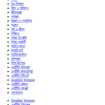
মত-দ্বিমত
শিল্প ও সাহিত্য
জীবনধারা
স্বাস্থ্য
বিজ্ঞান ও প্রযুক্তি
ভ্রমণ
ধর্ম ও জীবন
নির্বাচন
সহজ ইংরেজি
প্রিয় প্রবাসী
আইন-কানুন
চাকরি চাই
অটোমোবাইল
হাস্যরস
শিশু-কিশোর
এনটিভি ইউরোপ
এনটিভি মালয়েশিয়া
এনটিভি ইউএই
English Version
এনটিভি বাজার
এনটিভি কানেক্ট
যোগাযোগ
English Version
এনটিভি ইউরোপ