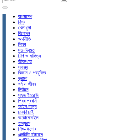
বাংলাদেশ
বিশ্ব
খেলাধুলা
বিনোদন
অর্থনীতি
শিক্ষা
মত-দ্বিমত
শিল্প ও সাহিত্য
জীবনধারা
স্বাস্থ্য
বিজ্ঞান ও প্রযুক্তি
ভ্রমণ
ধর্ম ও জীবন
নির্বাচন
সহজ ইংরেজি
প্রিয় প্রবাসী
আইন-কানুন
চাকরি চাই
অটোমোবাইল
হাস্যরস
শিশু-কিশোর
এনটিভি ইউরোপ