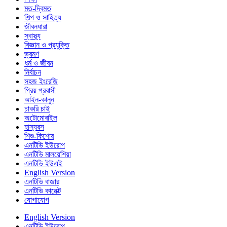
মত-দ্বিমত
শিল্প ও সাহিত্য
জীবনধারা
স্বাস্থ্য
বিজ্ঞান ও প্রযুক্তি
ভ্রমণ
ধর্ম ও জীবন
নির্বাচন
সহজ ইংরেজি
প্রিয় প্রবাসী
আইন-কানুন
চাকরি চাই
অটোমোবাইল
হাস্যরস
শিশু-কিশোর
এনটিভি ইউরোপ
এনটিভি মালয়েশিয়া
এনটিভি ইউএই
English Version
এনটিভি বাজার
এনটিভি কানেক্ট
যোগাযোগ
English Version
এনটিভি ইউরোপ