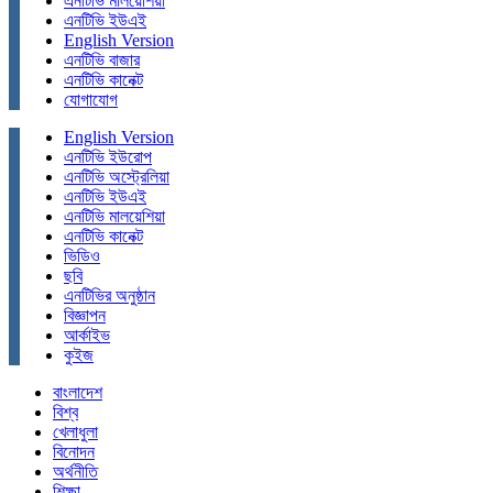
এনটিভি মালয়েশিয়া
এনটিভি ইউএই
English Version
এনটিভি বাজার
এনটিভি কানেক্ট
যোগাযোগ
English Version
এনটিভি ইউরোপ
এনটিভি অস্ট্রেলিয়া
এনটিভি ইউএই
এনটিভি মালয়েশিয়া
এনটিভি কানেক্ট
ভিডিও
ছবি
এনটিভির অনুষ্ঠান
বিজ্ঞাপন
আর্কাইভ
কুইজ
বাংলাদেশ
বিশ্ব
খেলাধুলা
বিনোদন
অর্থনীতি
শিক্ষা