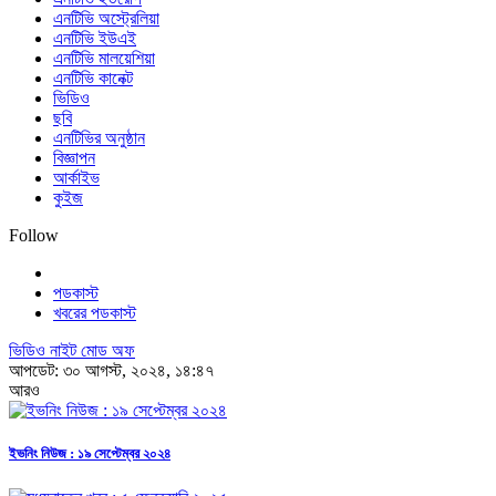
এনটিভি অস্ট্রেলিয়া
এনটিভি ইউএই
এনটিভি মালয়েশিয়া
এনটিভি কানেক্ট
ভিডিও
ছবি
এনটিভির অনুষ্ঠান
বিজ্ঞাপন
আর্কাইভ
কুইজ
Follow
পডকাস্ট
খবরের পডকাস্ট
ভিডিও নাইট মোড অফ
আপডেট: ৩০ আগস্ট, ২০২৪, ১৪:৪৭
আরও
ইভনিং নিউজ : ১৯ সেপ্টেম্বর ২০২৪