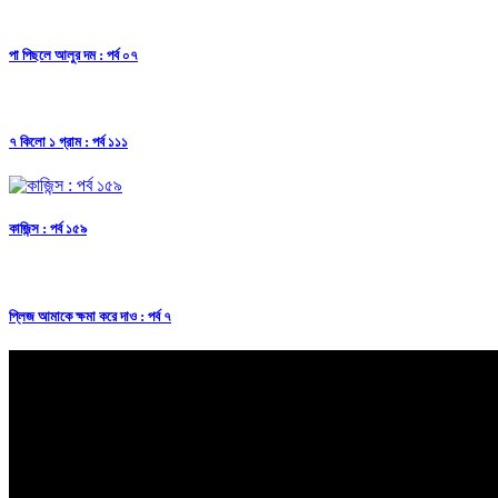
পা পিছলে আলুর দম : পর্ব ০৭
৭ কিলো ১ গ্রাম : পর্ব ১১১
কাজিন্স : পর্ব ১৫৯
প্লিজ আমাকে ক্ষমা করে দাও : পর্ব ৭