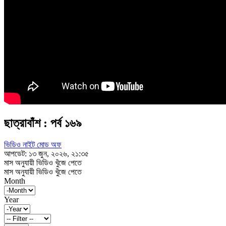
ছাত্রাবাঁশ : পর্ব ১৬৯
ভিডিও নাইট মোড অফ
আপডেট: ১৩ জুন, ২০২৬, ২১:৩৫
মাস অনুযায়ী ভিডিও খুঁজে পেতে
মাস অনুযায়ী ভিডিও খুঁজে পেতে
Month
Year