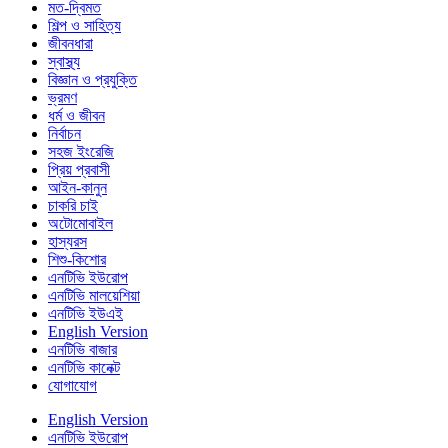
মত-দ্বিমত
শিল্প ও সাহিত্য
জীবনধারা
স্বাস্থ্য
বিজ্ঞান ও প্রযুক্তি
ভ্রমণ
ধর্ম ও জীবন
নির্বাচন
সহজ ইংরেজি
প্রিয় প্রবাসী
আইন-কানুন
চাকরি চাই
অটোমোবাইল
হাস্যরস
শিশু-কিশোর
এনটিভি ইউরোপ
এনটিভি মালয়েশিয়া
এনটিভি ইউএই
English Version
এনটিভি বাজার
এনটিভি কানেক্ট
যোগাযোগ
English Version
এনটিভি ইউরোপ