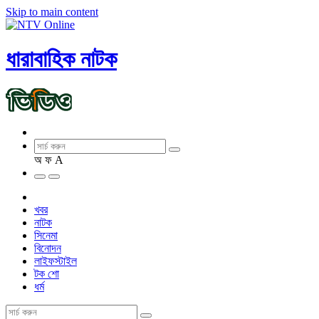
Skip to main content
ধারাবাহিক নাটক
অ
ফ
A
খবর
নাটক
সিনেমা
বিনোদন
লাইফস্টাইল
টক শো
ধর্ম