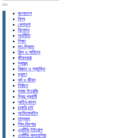
বাংলাদেশ
বিশ্ব
খেলাধুলা
বিনোদন
অর্থনীতি
শিক্ষা
মত-দ্বিমত
শিল্প ও সাহিত্য
জীবনধারা
স্বাস্থ্য
বিজ্ঞান ও প্রযুক্তি
ভ্রমণ
ধর্ম ও জীবন
নির্বাচন
সহজ ইংরেজি
প্রিয় প্রবাসী
আইন-কানুন
চাকরি চাই
অটোমোবাইল
হাস্যরস
শিশু-কিশোর
এনটিভি ইউরোপ
এনটিভি মালয়েশিয়া