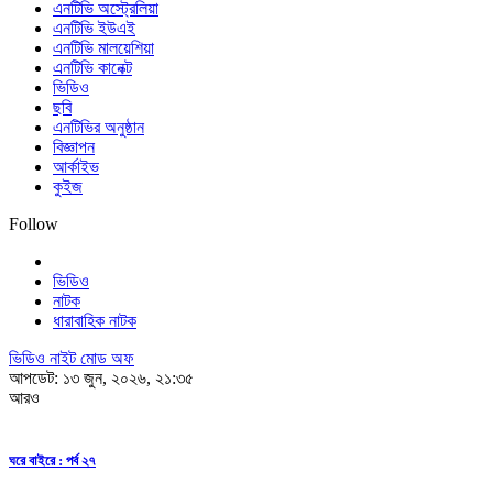
এনটিভি অস্ট্রেলিয়া
এনটিভি ইউএই
এনটিভি মালয়েশিয়া
এনটিভি কানেক্ট
ভিডিও
ছবি
এনটিভির অনুষ্ঠান
বিজ্ঞাপন
আর্কাইভ
কুইজ
Follow
ভিডিও
নাটক
ধারাবাহিক নাটক
ভিডিও নাইট মোড অফ
আপডেট: ১৩ জুন, ২০২৬, ২১:৩৫
আরও
ঘরে বাইরে : পর্ব ২৭