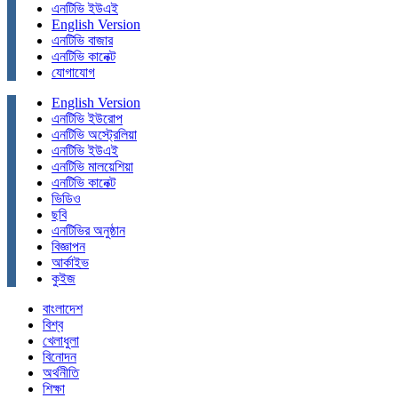
এনটিভি ইউএই
English Version
এনটিভি বাজার
এনটিভি কানেক্ট
যোগাযোগ
English Version
এনটিভি ইউরোপ
এনটিভি অস্ট্রেলিয়া
এনটিভি ইউএই
এনটিভি মালয়েশিয়া
এনটিভি কানেক্ট
ভিডিও
ছবি
এনটিভির অনুষ্ঠান
বিজ্ঞাপন
আর্কাইভ
কুইজ
বাংলাদেশ
বিশ্ব
খেলাধুলা
বিনোদন
অর্থনীতি
শিক্ষা