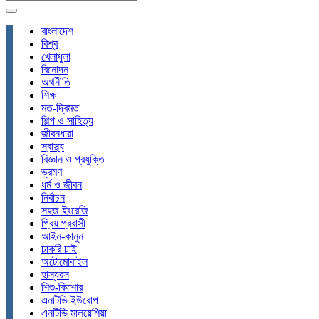
বাংলাদেশ
বিশ্ব
খেলাধুলা
বিনোদন
অর্থনীতি
শিক্ষা
মত-দ্বিমত
শিল্প ও সাহিত্য
জীবনধারা
স্বাস্থ্য
বিজ্ঞান ও প্রযুক্তি
ভ্রমণ
ধর্ম ও জীবন
নির্বাচন
সহজ ইংরেজি
প্রিয় প্রবাসী
আইন-কানুন
চাকরি চাই
অটোমোবাইল
হাস্যরস
শিশু-কিশোর
এনটিভি ইউরোপ
এনটিভি মালয়েশিয়া