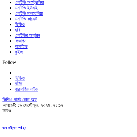
এনটিভি অস্ট্রেলিয়া
এনটিভি ইউএই
এনটিভি মালয়েশিয়া
এনটিভি কানেক্ট
ভিডিও
ছবি
এনটিভির অনুষ্ঠান
বিজ্ঞাপন
আর্কাইভ
কুইজ
Follow
ভিডিও
নাটক
ধারাবাহিক নাটক
ভিডিও নাইট মোড অফ
আপডেট: ১৯ সেপ্টেম্বর, ২০২৪, ২১:১২
আরও
ঘরে বাইরে : পর্ব ২৭