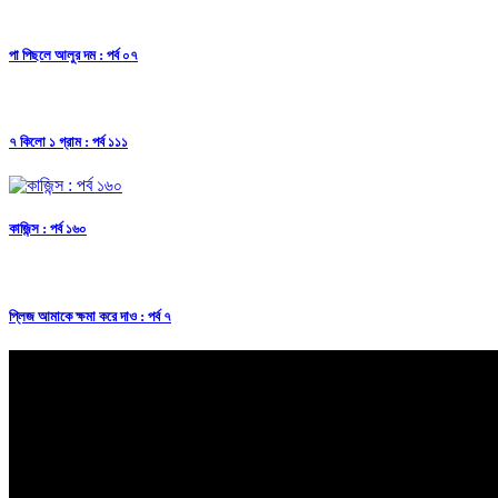
পা পিছলে আলুর দম : পর্ব ০৭
৭ কিলো ১ গ্রাম : পর্ব ১১১
কাজিন্স : পর্ব ১৬০
প্লিজ আমাকে ক্ষমা করে দাও : পর্ব ৭