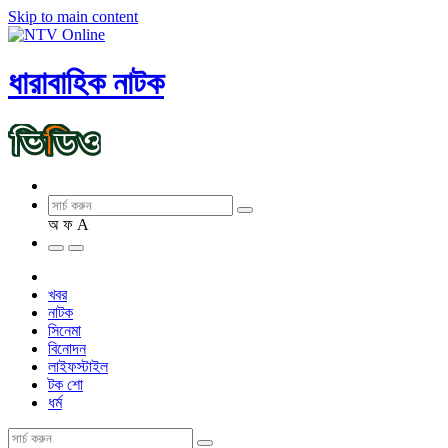
Skip to main content
ধারাবাহিক নাটক
অ
ফ
A
খবর
নাটক
সিনেমা
বিনোদন
লাইফস্টাইল
টক শো
ধর্ম