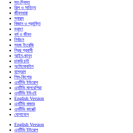
মত-দ্বিমত
শিল্প ও সাহিত্য
জীবনধারা
স্বাস্থ্য
বিজ্ঞান ও প্রযুক্তি
ভ্রমণ
ধর্ম ও জীবন
নির্বাচন
সহজ ইংরেজি
প্রিয় প্রবাসী
আইন-কানুন
চাকরি চাই
অটোমোবাইল
হাস্যরস
শিশু-কিশোর
এনটিভি ইউরোপ
এনটিভি মালয়েশিয়া
এনটিভি ইউএই
English Version
এনটিভি বাজার
এনটিভি কানেক্ট
যোগাযোগ
English Version
এনটিভি ইউরোপ