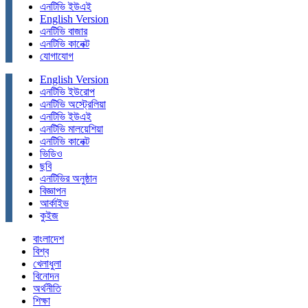
এনটিভি ইউএই
English Version
এনটিভি বাজার
এনটিভি কানেক্ট
যোগাযোগ
English Version
এনটিভি ইউরোপ
এনটিভি অস্ট্রেলিয়া
এনটিভি ইউএই
এনটিভি মালয়েশিয়া
এনটিভি কানেক্ট
ভিডিও
ছবি
এনটিভির অনুষ্ঠান
বিজ্ঞাপন
আর্কাইভ
কুইজ
বাংলাদেশ
বিশ্ব
খেলাধুলা
বিনোদন
অর্থনীতি
শিক্ষা