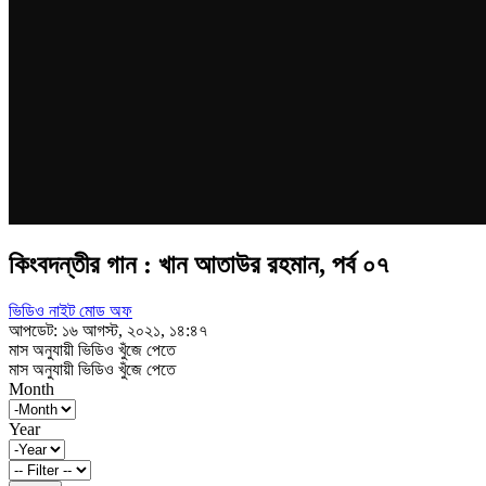
কিংবদন্তীর গান : খান আতাউর রহমান, পর্ব ০৭
ভিডিও নাইট মোড অফ
আপডেট: ১৬ আগস্ট, ২০২১, ১৪:৪৭
মাস অনুযায়ী ভিডিও খুঁজে পেতে
মাস অনুযায়ী ভিডিও খুঁজে পেতে
Month
Year