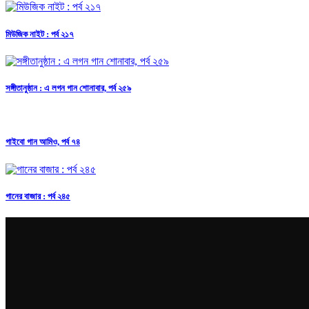
মিউজিক নাইট : পর্ব ২১৭
সঙ্গীতানুষ্ঠান : এ লগন গান শোনাবার, পর্ব ২৫৯
গাইবো গান আমিও, পর্ব ৭৪
গানের বাজার : পর্ব ২৪৫