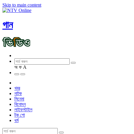
Skip to main content
গান
অ
ফ
A
খবর
নাটক
সিনেমা
বিনোদন
লাইফস্টাইল
টক শো
ধর্ম