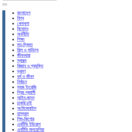
বাংলাদেশ
বিশ্ব
খেলাধুলা
বিনোদন
অর্থনীতি
শিক্ষা
মত-দ্বিমত
শিল্প ও সাহিত্য
জীবনধারা
স্বাস্থ্য
বিজ্ঞান ও প্রযুক্তি
ভ্রমণ
ধর্ম ও জীবন
নির্বাচন
সহজ ইংরেজি
প্রিয় প্রবাসী
আইন-কানুন
চাকরি চাই
অটোমোবাইল
হাস্যরস
শিশু-কিশোর
এনটিভি ইউরোপ
এনটিভি মালয়েশিয়া