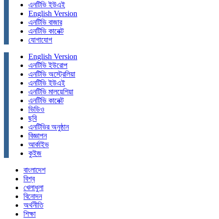
এনটিভি ইউএই
English Version
এনটিভি বাজার
এনটিভি কানেক্ট
যোগাযোগ
English Version
এনটিভি ইউরোপ
এনটিভি অস্ট্রেলিয়া
এনটিভি ইউএই
এনটিভি মালয়েশিয়া
এনটিভি কানেক্ট
ভিডিও
ছবি
এনটিভির অনুষ্ঠান
বিজ্ঞাপন
আর্কাইভ
কুইজ
বাংলাদেশ
বিশ্ব
খেলাধুলা
বিনোদন
অর্থনীতি
শিক্ষা