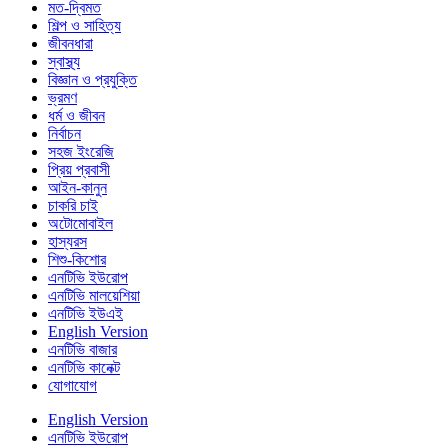
মত-দ্বিমত
শিল্প ও সাহিত্য
জীবনধারা
স্বাস্থ্য
বিজ্ঞান ও প্রযুক্তি
ভ্রমণ
ধর্ম ও জীবন
নির্বাচন
সহজ ইংরেজি
প্রিয় প্রবাসী
আইন-কানুন
চাকরি চাই
অটোমোবাইল
হাস্যরস
শিশু-কিশোর
এনটিভি ইউরোপ
এনটিভি মালয়েশিয়া
এনটিভি ইউএই
English Version
এনটিভি বাজার
এনটিভি কানেক্ট
যোগাযোগ
English Version
এনটিভি ইউরোপ