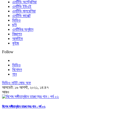
এনটিভি অস্ট্রেলিয়া
এনটিভি ইউএই
এনটিভি মালয়েশিয়া
এনটিভি কানেক্ট
ভিডিও
ছবি
এনটিভির অনুষ্ঠান
বিজ্ঞাপন
আর্কাইভ
কুইজ
Follow
ভিডিও
বিনোদন
গান
ভিডিও নাইট মোড অফ
আপডেট: ১৬ আগস্ট, ২০২১, ১৪:৪৭
আরও
বিশেষ সঙ্গীতানুষ্ঠান তারুণ্যের গান : পর্ব ০২