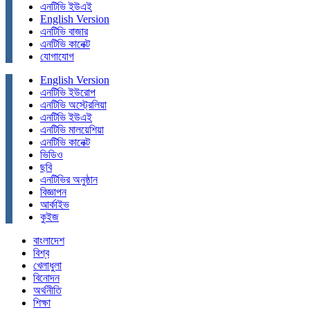
এনটিভি ইউএই
English Version
এনটিভি বাজার
এনটিভি কানেক্ট
যোগাযোগ
English Version
এনটিভি ইউরোপ
এনটিভি অস্ট্রেলিয়া
এনটিভি ইউএই
এনটিভি মালয়েশিয়া
এনটিভি কানেক্ট
ভিডিও
ছবি
এনটিভির অনুষ্ঠান
বিজ্ঞাপন
আর্কাইভ
কুইজ
বাংলাদেশ
বিশ্ব
খেলাধুলা
বিনোদন
অর্থনীতি
শিক্ষা