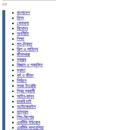
বাংলাদেশ
বিশ্ব
খেলাধুলা
বিনোদন
অর্থনীতি
শিক্ষা
মত-দ্বিমত
শিল্প ও সাহিত্য
জীবনধারা
স্বাস্থ্য
বিজ্ঞান ও প্রযুক্তি
ভ্রমণ
ধর্ম ও জীবন
নির্বাচন
সহজ ইংরেজি
প্রিয় প্রবাসী
আইন-কানুন
চাকরি চাই
অটোমোবাইল
হাস্যরস
শিশু-কিশোর
এনটিভি ইউরোপ
এনটিভি মালয়েশিয়া