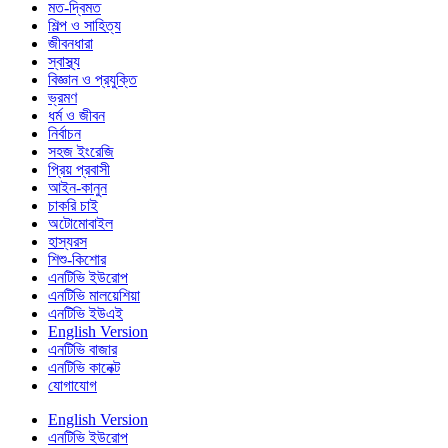
মত-দ্বিমত
শিল্প ও সাহিত্য
জীবনধারা
স্বাস্থ্য
বিজ্ঞান ও প্রযুক্তি
ভ্রমণ
ধর্ম ও জীবন
নির্বাচন
সহজ ইংরেজি
প্রিয় প্রবাসী
আইন-কানুন
চাকরি চাই
অটোমোবাইল
হাস্যরস
শিশু-কিশোর
এনটিভি ইউরোপ
এনটিভি মালয়েশিয়া
এনটিভি ইউএই
English Version
এনটিভি বাজার
এনটিভি কানেক্ট
যোগাযোগ
English Version
এনটিভি ইউরোপ