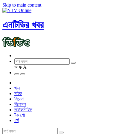
Skip to main content
এনটিভির খবর
অ
ফ
A
খবর
নাটক
সিনেমা
বিনোদন
লাইফস্টাইল
টক শো
ধর্ম