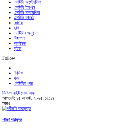
এনটিভি অস্ট্রেলিয়া
এনটিভি ইউএই
এনটিভি মালয়েশিয়া
এনটিভি কানেক্ট
ভিডিও
ছবি
এনটিভির অনুষ্ঠান
বিজ্ঞাপন
আর্কাইভ
কুইজ
Follow
ভিডিও
খবর
এনটিভির খবর
ভিডিও নাইট মোড অফ
আপডেট: ১৫ আগস্ট, ২০২৫, ১৫:১৪
আরও
পরীমণি কারামুক্ত