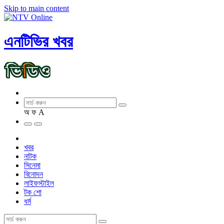
Skip to main content
এনটিভির খবর
অ
ফ
A
খবর
নাটক
সিনেমা
বিনোদন
লাইফস্টাইল
টক শো
ধর্ম