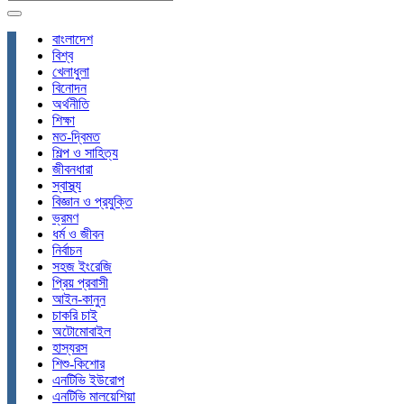
বাংলাদেশ
বিশ্ব
খেলাধুলা
বিনোদন
অর্থনীতি
শিক্ষা
মত-দ্বিমত
শিল্প ও সাহিত্য
জীবনধারা
স্বাস্থ্য
বিজ্ঞান ও প্রযুক্তি
ভ্রমণ
ধর্ম ও জীবন
নির্বাচন
সহজ ইংরেজি
প্রিয় প্রবাসী
আইন-কানুন
চাকরি চাই
অটোমোবাইল
হাস্যরস
শিশু-কিশোর
এনটিভি ইউরোপ
এনটিভি মালয়েশিয়া