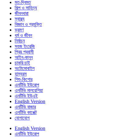
মত-দ্বিমত
শিল্প ও সাহিত্য
জীবনধারা
স্বাস্থ্য
বিজ্ঞান ও প্রযুক্তি
ভ্রমণ
ধর্ম ও জীবন
নির্বাচন
সহজ ইংরেজি
প্রিয় প্রবাসী
আইন-কানুন
চাকরি চাই
অটোমোবাইল
হাস্যরস
শিশু-কিশোর
এনটিভি ইউরোপ
এনটিভি মালয়েশিয়া
এনটিভি ইউএই
English Version
এনটিভি বাজার
এনটিভি কানেক্ট
যোগাযোগ
English Version
এনটিভি ইউরোপ