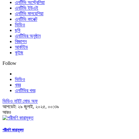
এনটিভি অস্ট্রেলিয়া
এনটিভি ইউএই
এনটিভি মালয়েশিয়া
এনটিভি কানেক্ট
ভিডিও
ছবি
এনটিভির অনুষ্ঠান
বিজ্ঞাপন
আর্কাইভ
কুইজ
Follow
ভিডিও
খবর
এনটিভির খবর
ভিডিও নাইট মোড অফ
আপডেট: ২৯ জুলাই, ২০২৫, ০০:৩৯
আরও
পরীমণি কারামুক্ত