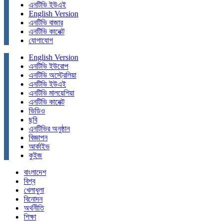
এনটিভি ইউএই
English Version
এনটিভি বাজার
এনটিভি কানেক্ট
যোগাযোগ
English Version
এনটিভি ইউরোপ
এনটিভি অস্ট্রেলিয়া
এনটিভি ইউএই
এনটিভি মালয়েশিয়া
এনটিভি কানেক্ট
ভিডিও
ছবি
এনটিভির অনুষ্ঠান
বিজ্ঞাপন
আর্কাইভ
কুইজ
বাংলাদেশ
বিশ্ব
খেলাধুলা
বিনোদন
অর্থনীতি
শিক্ষা