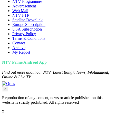
NTV Programmes
Advertisement
Web Mail
NTV FTP
Satellite Downlink
Europe Subscription
USA Subscription
Privacy Policy
Terms & Conditions
Contact
Archive
My Report
NTV Prime Android App
Find out more about our NTV: Latest Bangla News, Infotainment,
Online & Live TV
×
Reproduction of any content, news or article published on this
website is strictly prohibited. All rights reserved
x