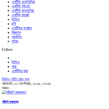
এনটিভি অস্ট্রেলিয়া
এনটিভি ইউএই
এনটিভি মালয়েশিয়া
এনটিভি কানেক্ট
ভিডিও
ছবি
এনটিভির অনুষ্ঠান
বিজ্ঞাপন
আর্কাইভ
কুইজ
Follow
ভিডিও
খবর
এনটিভির খবর
ভিডিও নাইট মোড অফ
আপডেট: ১০ সেপ্টেম্বর, ২০২৫, ০৩:৩৯
আরও
পরীমণি কারামুক্ত