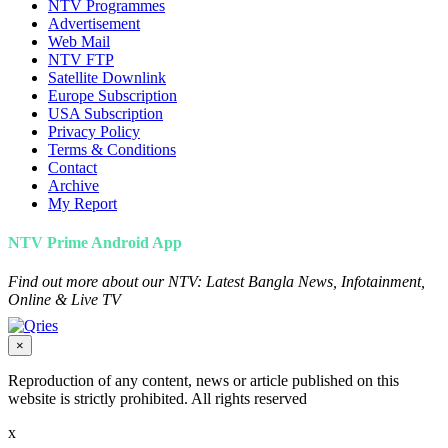
NTV Programmes
Advertisement
Web Mail
NTV FTP
Satellite Downlink
Europe Subscription
USA Subscription
Privacy Policy
Terms & Conditions
Contact
Archive
My Report
NTV Prime Android App
Find out more about our NTV: Latest Bangla News, Infotainment,
Online & Live TV
×
Reproduction of any content, news or article published on this
website is strictly prohibited. All rights reserved
x