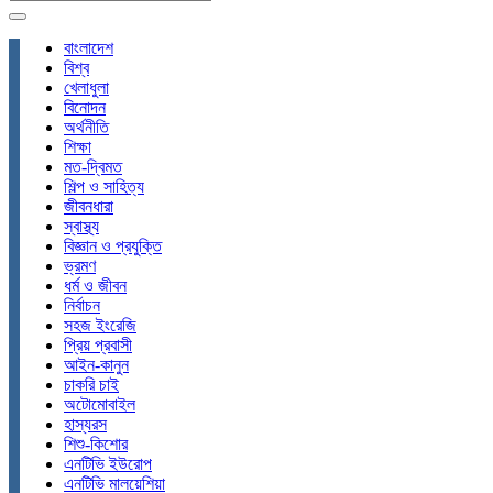
বাংলাদেশ
বিশ্ব
খেলাধুলা
বিনোদন
অর্থনীতি
শিক্ষা
মত-দ্বিমত
শিল্প ও সাহিত্য
জীবনধারা
স্বাস্থ্য
বিজ্ঞান ও প্রযুক্তি
ভ্রমণ
ধর্ম ও জীবন
নির্বাচন
সহজ ইংরেজি
প্রিয় প্রবাসী
আইন-কানুন
চাকরি চাই
অটোমোবাইল
হাস্যরস
শিশু-কিশোর
এনটিভি ইউরোপ
এনটিভি মালয়েশিয়া