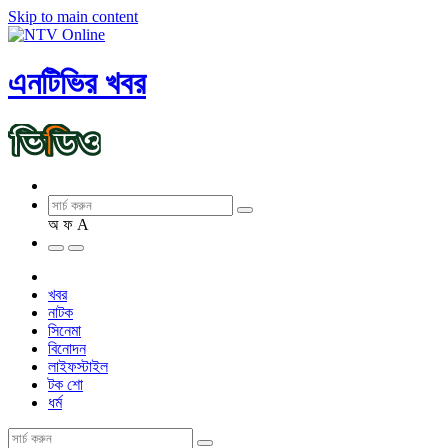
Skip to main content
এনটিভির খবর
অ
ফ
A
খবর
নাটক
সিনেমা
বিনোদন
লাইফস্টাইল
টক শো
ধর্ম