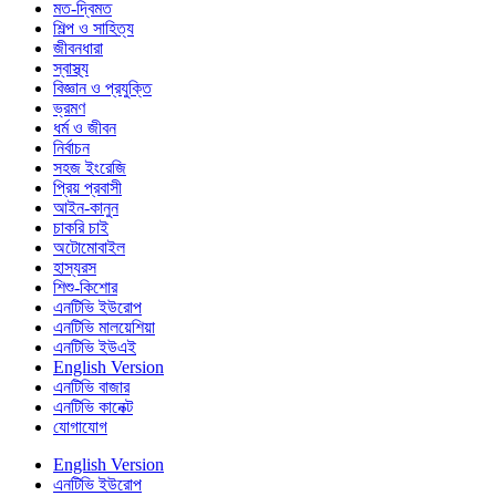
মত-দ্বিমত
শিল্প ও সাহিত্য
জীবনধারা
স্বাস্থ্য
বিজ্ঞান ও প্রযুক্তি
ভ্রমণ
ধর্ম ও জীবন
নির্বাচন
সহজ ইংরেজি
প্রিয় প্রবাসী
আইন-কানুন
চাকরি চাই
অটোমোবাইল
হাস্যরস
শিশু-কিশোর
এনটিভি ইউরোপ
এনটিভি মালয়েশিয়া
এনটিভি ইউএই
English Version
এনটিভি বাজার
এনটিভি কানেক্ট
যোগাযোগ
English Version
এনটিভি ইউরোপ