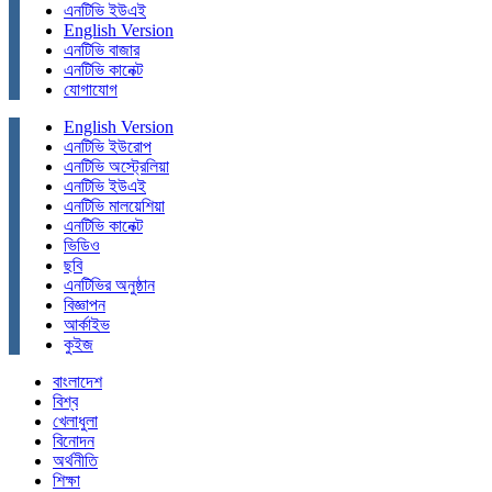
এনটিভি ইউএই
English Version
এনটিভি বাজার
এনটিভি কানেক্ট
যোগাযোগ
English Version
এনটিভি ইউরোপ
এনটিভি অস্ট্রেলিয়া
এনটিভি ইউএই
এনটিভি মালয়েশিয়া
এনটিভি কানেক্ট
ভিডিও
ছবি
এনটিভির অনুষ্ঠান
বিজ্ঞাপন
আর্কাইভ
কুইজ
বাংলাদেশ
বিশ্ব
খেলাধুলা
বিনোদন
অর্থনীতি
শিক্ষা