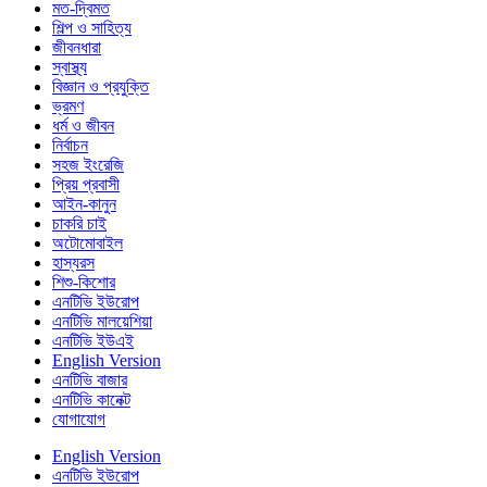
মত-দ্বিমত
শিল্প ও সাহিত্য
জীবনধারা
স্বাস্থ্য
বিজ্ঞান ও প্রযুক্তি
ভ্রমণ
ধর্ম ও জীবন
নির্বাচন
সহজ ইংরেজি
প্রিয় প্রবাসী
আইন-কানুন
চাকরি চাই
অটোমোবাইল
হাস্যরস
শিশু-কিশোর
এনটিভি ইউরোপ
এনটিভি মালয়েশিয়া
এনটিভি ইউএই
English Version
এনটিভি বাজার
এনটিভি কানেক্ট
যোগাযোগ
English Version
এনটিভি ইউরোপ