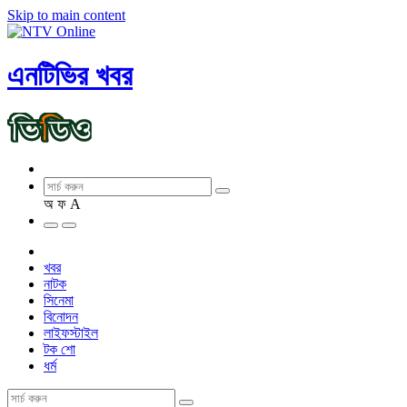
Skip to main content
এনটিভির খবর
অ
ফ
A
খবর
নাটক
সিনেমা
বিনোদন
লাইফস্টাইল
টক শো
ধর্ম