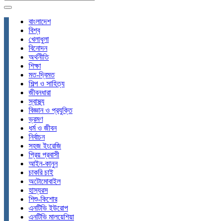
বাংলাদেশ
বিশ্ব
খেলাধুলা
বিনোদন
অর্থনীতি
শিক্ষা
মত-দ্বিমত
শিল্প ও সাহিত্য
জীবনধারা
স্বাস্থ্য
বিজ্ঞান ও প্রযুক্তি
ভ্রমণ
ধর্ম ও জীবন
নির্বাচন
সহজ ইংরেজি
প্রিয় প্রবাসী
আইন-কানুন
চাকরি চাই
অটোমোবাইল
হাস্যরস
শিশু-কিশোর
এনটিভি ইউরোপ
এনটিভি মালয়েশিয়া