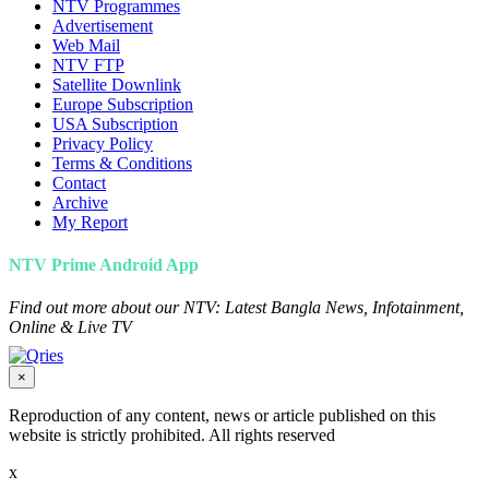
NTV Programmes
Advertisement
Web Mail
NTV FTP
Satellite Downlink
Europe Subscription
USA Subscription
Privacy Policy
Terms & Conditions
Contact
Archive
My Report
NTV Prime Android App
Find out more about our NTV: Latest Bangla News, Infotainment,
Online & Live TV
×
Reproduction of any content, news or article published on this
website is strictly prohibited. All rights reserved
x