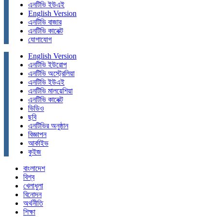
এনটিভি ইউএই
English Version
এনটিভি বাজার
এনটিভি কানেক্ট
যোগাযোগ
English Version
এনটিভি ইউরোপ
এনটিভি অস্ট্রেলিয়া
এনটিভি ইউএই
এনটিভি মালয়েশিয়া
এনটিভি কানেক্ট
ভিডিও
ছবি
এনটিভির অনুষ্ঠান
বিজ্ঞাপন
আর্কাইভ
কুইজ
বাংলাদেশ
বিশ্ব
খেলাধুলা
বিনোদন
অর্থনীতি
শিক্ষা