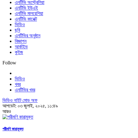
এনটিভি অস্ট্রেলিয়া
এনটিভি ইউএই
এনটিভি মালয়েশিয়া
এনটিভি কানেক্ট
ভিডিও
ছবি
এনটিভির অনুষ্ঠান
বিজ্ঞাপন
আর্কাইভ
কুইজ
Follow
ভিডিও
খবর
এনটিভির খবর
ভিডিও নাইট মোড অফ
আপডেট: ০৩ জুলাই, ২০২৫, ১১:৪৯
আরও
পরীমণি কারামুক্ত