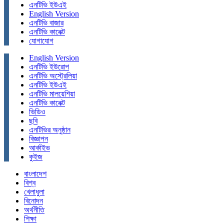
এনটিভি ইউএই
English Version
এনটিভি বাজার
এনটিভি কানেক্ট
যোগাযোগ
English Version
এনটিভি ইউরোপ
এনটিভি অস্ট্রেলিয়া
এনটিভি ইউএই
এনটিভি মালয়েশিয়া
এনটিভি কানেক্ট
ভিডিও
ছবি
এনটিভির অনুষ্ঠান
বিজ্ঞাপন
আর্কাইভ
কুইজ
বাংলাদেশ
বিশ্ব
খেলাধুলা
বিনোদন
অর্থনীতি
শিক্ষা