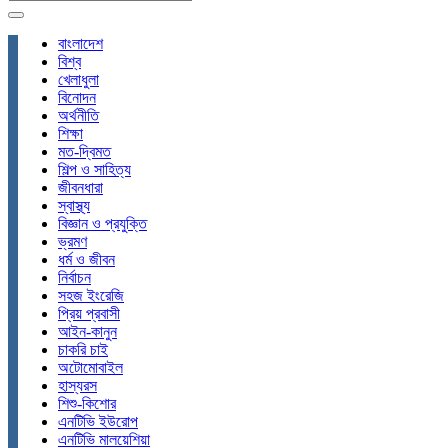
বাংলাদেশ
বিশ্ব
খেলাধুলা
বিনোদন
অর্থনীতি
শিক্ষা
মত-দ্বিমত
শিল্প ও সাহিত্য
জীবনধারা
স্বাস্থ্য
বিজ্ঞান ও প্রযুক্তি
ভ্রমণ
ধর্ম ও জীবন
নির্বাচন
সহজ ইংরেজি
প্রিয় প্রবাসী
আইন-কানুন
চাকরি চাই
অটোমোবাইল
হাস্যরস
শিশু-কিশোর
এনটিভি ইউরোপ
এনটিভি মালয়েশিয়া