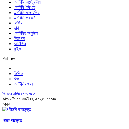
এনটিভি অস্ট্রেলিয়া
এনটিভি ইউএই
এনটিভি মালয়েশিয়া
এনটিভি কানেক্ট
ভিডিও
ছবি
এনটিভির অনুষ্ঠান
বিজ্ঞাপন
আর্কাইভ
কুইজ
Follow
ভিডিও
খবর
এনটিভির খবর
ভিডিও নাইট মোড অফ
আপডেট: ০১ অক্টোবর, ২০২৫, ১১:৪৯
আরও
পরীমণি কারামুক্ত