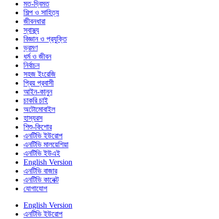
মত-দ্বিমত
শিল্প ও সাহিত্য
জীবনধারা
স্বাস্থ্য
বিজ্ঞান ও প্রযুক্তি
ভ্রমণ
ধর্ম ও জীবন
নির্বাচন
সহজ ইংরেজি
প্রিয় প্রবাসী
আইন-কানুন
চাকরি চাই
অটোমোবাইল
হাস্যরস
শিশু-কিশোর
এনটিভি ইউরোপ
এনটিভি মালয়েশিয়া
এনটিভি ইউএই
English Version
এনটিভি বাজার
এনটিভি কানেক্ট
যোগাযোগ
English Version
এনটিভি ইউরোপ