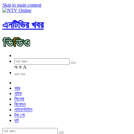
Skip to main content
এনটিভির খবর
অ
ফ
A
খবর
নাটক
সিনেমা
বিনোদন
লাইফস্টাইল
টক শো
ধর্ম