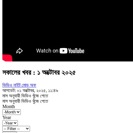
সকালের খবর : ১ অক্টোবর ২০২৫
ভিডিও নাইট মোড অফ
আপডেট: ০১ অক্টোবর, ২০২৫, ১১:৪৯
মাস অনুযায়ী ভিডিও খুঁজে পেতে
মাস অনুযায়ী ভিডিও খুঁজে পেতে
Month
Year