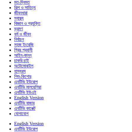
মত-দ্বিমত
শিল্প ও সাহিত্য
জীবনধারা
স্বাস্থ্য
বিজ্ঞান ও প্রযুক্তি
ভ্রমণ
ধর্ম ও জীবন
নির্বাচন
সহজ ইংরেজি
প্রিয় প্রবাসী
আইন-কানুন
চাকরি চাই
অটোমোবাইল
হাস্যরস
শিশু-কিশোর
এনটিভি ইউরোপ
এনটিভি মালয়েশিয়া
এনটিভি ইউএই
English Version
এনটিভি বাজার
এনটিভি কানেক্ট
যোগাযোগ
English Version
এনটিভি ইউরোপ