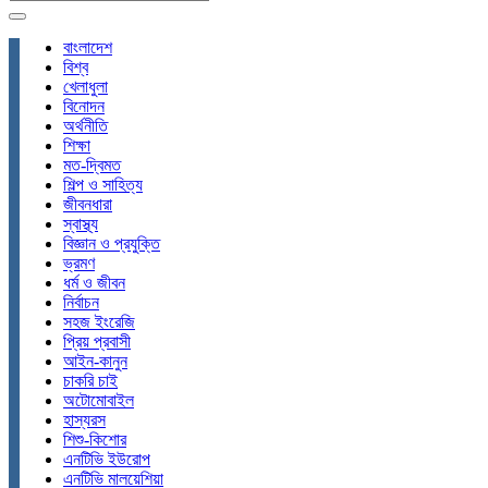
বাংলাদেশ
বিশ্ব
খেলাধুলা
বিনোদন
অর্থনীতি
শিক্ষা
মত-দ্বিমত
শিল্প ও সাহিত্য
জীবনধারা
স্বাস্থ্য
বিজ্ঞান ও প্রযুক্তি
ভ্রমণ
ধর্ম ও জীবন
নির্বাচন
সহজ ইংরেজি
প্রিয় প্রবাসী
আইন-কানুন
চাকরি চাই
অটোমোবাইল
হাস্যরস
শিশু-কিশোর
এনটিভি ইউরোপ
এনটিভি মালয়েশিয়া