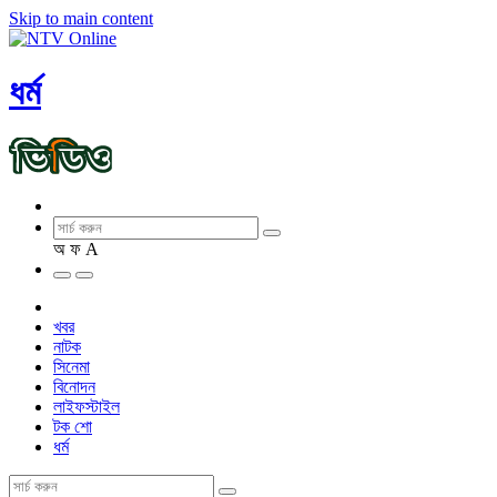
Skip to main content
ধর্ম
অ
ফ
A
খবর
নাটক
সিনেমা
বিনোদন
লাইফস্টাইল
টক শো
ধর্ম