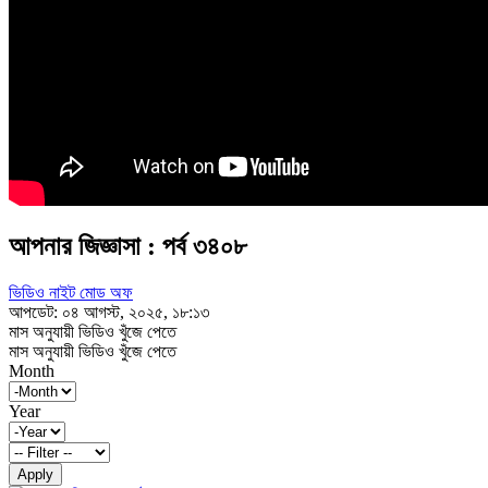
আপনার জিজ্ঞাসা : পর্ব ৩৪০৮
ভিডিও নাইট মোড অফ
আপডেট: ০৪ আগস্ট, ২০২৫, ১৮:১৩
মাস অনুযায়ী ভিডিও খুঁজে পেতে
মাস অনুযায়ী ভিডিও খুঁজে পেতে
Month
Year
Apply