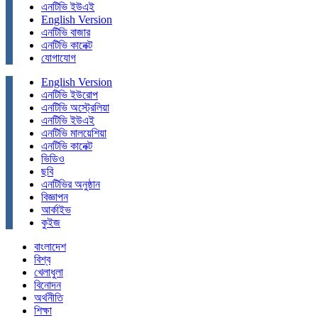
এনটিভি ইউএই
English Version
এনটিভি বাজার
এনটিভি কানেক্ট
যোগাযোগ
English Version
এনটিভি ইউরোপ
এনটিভি অস্ট্রেলিয়া
এনটিভি ইউএই
এনটিভি মালয়েশিয়া
এনটিভি কানেক্ট
ভিডিও
ছবি
এনটিভির অনুষ্ঠান
বিজ্ঞাপন
আর্কাইভ
কুইজ
বাংলাদেশ
বিশ্ব
খেলাধুলা
বিনোদন
অর্থনীতি
শিক্ষা