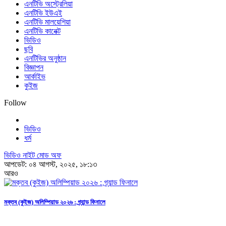
এনটিভি অস্ট্রেলিয়া
এনটিভি ইউএই
এনটিভি মালয়েশিয়া
এনটিভি কানেক্ট
ভিডিও
ছবি
এনটিভির অনুষ্ঠান
বিজ্ঞাপন
আর্কাইভ
কুইজ
Follow
ভিডিও
ধর্ম
ভিডিও নাইট মোড অফ
আপডেট: ০৪ আগস্ট, ২০২৫, ১৮:১৩
আরও
মক্তব (কুইজ) অলিম্পিয়াড ২০২৬ : গ্র্যান্ড ফিনালে