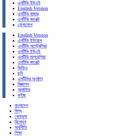
এনটিভি ইউএই
English Version
এনটিভি বাজার
এনটিভি কানেক্ট
যোগাযোগ
English Version
এনটিভি ইউরোপ
এনটিভি অস্ট্রেলিয়া
এনটিভি ইউএই
এনটিভি মালয়েশিয়া
এনটিভি কানেক্ট
ভিডিও
ছবি
এনটিভির অনুষ্ঠান
বিজ্ঞাপন
আর্কাইভ
কুইজ
বাংলাদেশ
বিশ্ব
খেলাধুলা
বিনোদন
অর্থনীতি
শিক্ষা