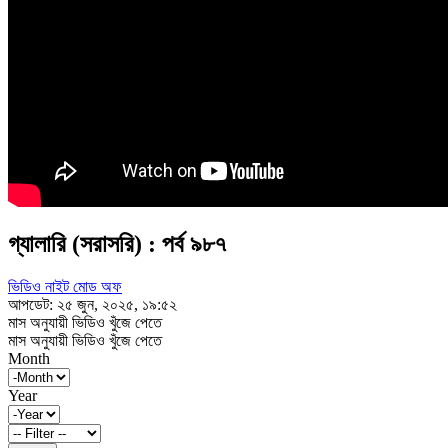
গ্যালারি (সরাসরি) : পর্ব ৯৮৭
ভিডিও নাইট মোড অফ
আপডেট: ২৫ জুন, ২০২৫, ১৯:৫২
মাস অনুযায়ী ভিডিও খুঁজে পেতে
মাস অনুযায়ী ভিডিও খুঁজে পেতে
Month
Year