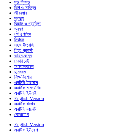
মত-দ্বিমত
শিল্প ও সাহিত্য
জীবনধারা
স্বাস্থ্য
বিজ্ঞান ও প্রযুক্তি
ভ্রমণ
ধর্ম ও জীবন
নির্বাচন
সহজ ইংরেজি
প্রিয় প্রবাসী
আইন-কানুন
চাকরি চাই
অটোমোবাইল
হাস্যরস
শিশু-কিশোর
এনটিভি ইউরোপ
এনটিভি মালয়েশিয়া
এনটিভি ইউএই
English Version
এনটিভি বাজার
এনটিভি কানেক্ট
যোগাযোগ
English Version
এনটিভি ইউরোপ