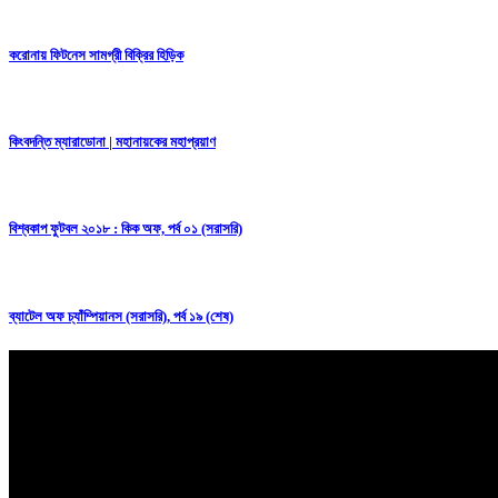
করোনায় ফিটনেস সামগ্রী বিক্রির হিড়িক
কিংবদন্তি ম্যারাডোনা | মহানায়কের মহাপ্রয়াণ
বিশ্বকাপ ফুটবল ২০১৮ :
কিক অফ, পর্ব ০১ (সরাসরি)
ব্যাটেল অফ চ্যাঁম্পিয়ানস (সরাসরি), পর্ব ১৯ (শেষ)