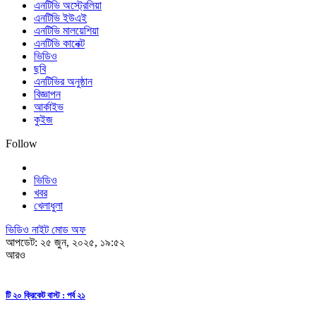
এনটিভি অস্ট্রেলিয়া
এনটিভি ইউএই
এনটিভি মালয়েশিয়া
এনটিভি কানেক্ট
ভিডিও
ছবি
এনটিভির অনুষ্ঠান
বিজ্ঞাপন
আর্কাইভ
কুইজ
Follow
ভিডিও
খবর
খেলাধুলা
ভিডিও নাইট মোড অফ
আপডেট: ২৫ জুন, ২০২৫, ১৯:৫২
আরও
টি ২০ ক্রিকেট বাস্ট : পর্ব ২১