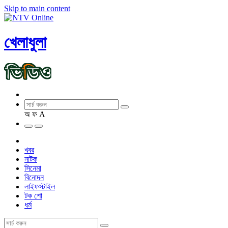
Skip to main content
খেলাধুলা
অ
ফ
A
খবর
নাটক
সিনেমা
বিনোদন
লাইফস্টাইল
টক শো
ধর্ম