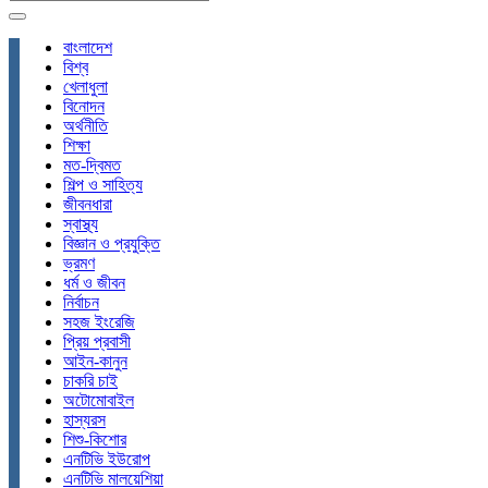
বাংলাদেশ
বিশ্ব
খেলাধুলা
বিনোদন
অর্থনীতি
শিক্ষা
মত-দ্বিমত
শিল্প ও সাহিত্য
জীবনধারা
স্বাস্থ্য
বিজ্ঞান ও প্রযুক্তি
ভ্রমণ
ধর্ম ও জীবন
নির্বাচন
সহজ ইংরেজি
প্রিয় প্রবাসী
আইন-কানুন
চাকরি চাই
অটোমোবাইল
হাস্যরস
শিশু-কিশোর
এনটিভি ইউরোপ
এনটিভি মালয়েশিয়া