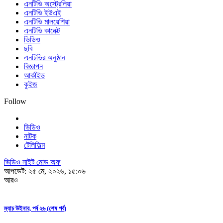
এনটিভি অস্ট্রেলিয়া
এনটিভি ইউএই
এনটিভি মালয়েশিয়া
এনটিভি কানেক্ট
ভিডিও
ছবি
এনটিভির অনুষ্ঠান
বিজ্ঞাপন
আর্কাইভ
কুইজ
Follow
ভিডিও
নাটক
টেলিফিল্ম
ভিডিও নাইট মোড অফ
আপডেট: ২৫ মে, ২০২৬, ১৫:০৬
আরও
ম্যাচ উইনার, পর্ব ২৬ (শেষ পর্ব)