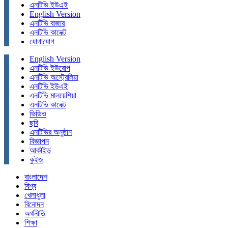
এনটিভি ইউএই
English Version
এনটিভি বাজার
এনটিভি কানেক্ট
যোগাযোগ
English Version
এনটিভি ইউরোপ
এনটিভি অস্ট্রেলিয়া
এনটিভি ইউএই
এনটিভি মালয়েশিয়া
এনটিভি কানেক্ট
ভিডিও
ছবি
এনটিভির অনুষ্ঠান
বিজ্ঞাপন
আর্কাইভ
কুইজ
বাংলাদেশ
বিশ্ব
খেলাধুলা
বিনোদন
অর্থনীতি
শিক্ষা