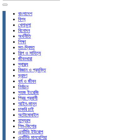
বাংলাদেশ
বিশ্ব
খেলাধুলা
বিনোদন
অর্থনীতি
শিক্ষা
মত-দ্বিমত
শিল্প ও সাহিত্য
জীবনধারা
স্বাস্থ্য
বিজ্ঞান ও প্রযুক্তি
ভ্রমণ
ধর্ম ও জীবন
নির্বাচন
সহজ ইংরেজি
প্রিয় প্রবাসী
আইন-কানুন
চাকরি চাই
অটোমোবাইল
হাস্যরস
শিশু-কিশোর
এনটিভি ইউরোপ
এনটিভি মালয়েশিয়া