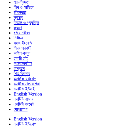
মত-দ্বিমত
শিল্প ও সাহিত্য
জীবনধারা
স্বাস্থ্য
বিজ্ঞান ও প্রযুক্তি
ভ্রমণ
ধর্ম ও জীবন
নির্বাচন
সহজ ইংরেজি
প্রিয় প্রবাসী
আইন-কানুন
চাকরি চাই
অটোমোবাইল
হাস্যরস
শিশু-কিশোর
এনটিভি ইউরোপ
এনটিভি মালয়েশিয়া
এনটিভি ইউএই
English Version
এনটিভি বাজার
এনটিভি কানেক্ট
যোগাযোগ
English Version
এনটিভি ইউরোপ