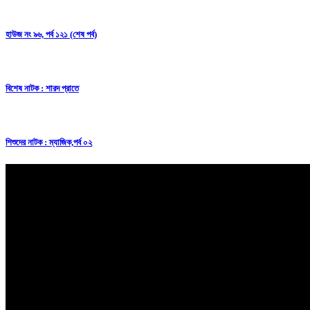
হাউজ নং ৯৬, পর্ব ১২১ (শেষ পর্ব)
বিশেষ নাটক : শারদ প্রাতে
শিশুদের নাটক :
ম্যাজিক,পর্ব ০২