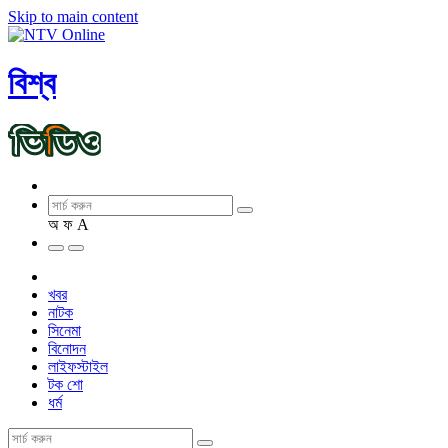
Skip to main content
বিশ্ব
অ
ফ
A
খবর
নাটক
সিনেমা
বিনোদন
লাইফস্টাইল
টক শো
ধর্ম