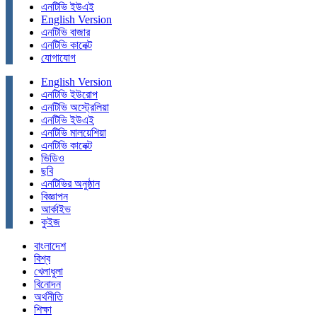
এনটিভি ইউএই
English Version
এনটিভি বাজার
এনটিভি কানেক্ট
যোগাযোগ
English Version
এনটিভি ইউরোপ
এনটিভি অস্ট্রেলিয়া
এনটিভি ইউএই
এনটিভি মালয়েশিয়া
এনটিভি কানেক্ট
ভিডিও
ছবি
এনটিভির অনুষ্ঠান
বিজ্ঞাপন
আর্কাইভ
কুইজ
বাংলাদেশ
বিশ্ব
খেলাধুলা
বিনোদন
অর্থনীতি
শিক্ষা