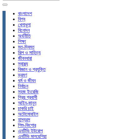
বাংলাদেশ
বিশ্ব
খেলাধুলা
বিনোদন
অর্থনীতি
শিক্ষা
মত-দ্বিমত
শিল্প ও সাহিত্য
জীবনধারা
স্বাস্থ্য
বিজ্ঞান ও প্রযুক্তি
ভ্রমণ
ধর্ম ও জীবন
নির্বাচন
সহজ ইংরেজি
প্রিয় প্রবাসী
আইন-কানুন
চাকরি চাই
অটোমোবাইল
হাস্যরস
শিশু-কিশোর
এনটিভি ইউরোপ
এনটিভি মালয়েশিয়া