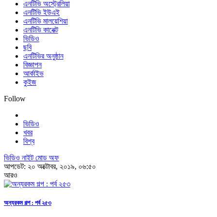
এনটিভি অস্ট্রেলিয়া
এনটিভি ইউএই
এনটিভি মালয়েশিয়া
এনটিভি কানেক্ট
ভিডিও
ছবি
এনটিভির অনুষ্ঠান
বিজ্ঞাপন
আর্কাইভ
কুইজ
Follow
ভিডিও
খবর
বিশ্ব
ভিডিও নাইট মোড অফ
আপডেট: ২০ অক্টোবর, ২০১৯, ০৬:৫০
আরও
অন্যরকম গল্প : পর্ব ২৫৩