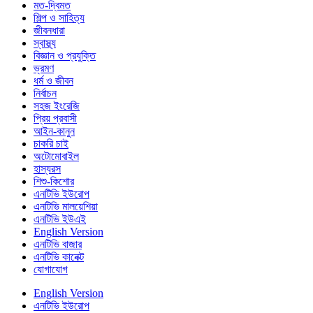
মত-দ্বিমত
শিল্প ও সাহিত্য
জীবনধারা
স্বাস্থ্য
বিজ্ঞান ও প্রযুক্তি
ভ্রমণ
ধর্ম ও জীবন
নির্বাচন
সহজ ইংরেজি
প্রিয় প্রবাসী
আইন-কানুন
চাকরি চাই
অটোমোবাইল
হাস্যরস
শিশু-কিশোর
এনটিভি ইউরোপ
এনটিভি মালয়েশিয়া
এনটিভি ইউএই
English Version
এনটিভি বাজার
এনটিভি কানেক্ট
যোগাযোগ
English Version
এনটিভি ইউরোপ