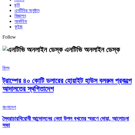
ছবি
এনটিভির অনুষ্ঠান
বিজ্ঞাপন
আর্কাইভ
কুইজ
Follow
এনটিভি অনলাইন ডেস্ক
বিশ্ব
ট্রাম্পের ৪০ কোটি ডলারের হোয়াইট হাউস বলরুম প্রকল্পে
আদালতের স্থগিতাদেশ
বাংলাদেশ
স্বৈরাচারবিরোধী আন্দোলনের নেতা উপল বখতের স্মরণে দোয়া, আলোচনা
সভা