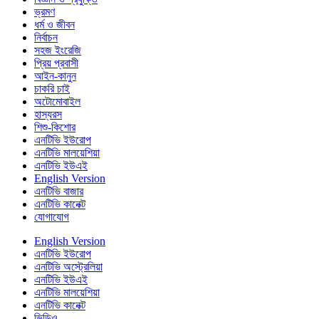
ভ্রমণ
ধর্ম ও জীবন
নির্বাচন
সহজ ইংরেজি
প্রিয় প্রবাসী
আইন-কানুন
চাকরি চাই
অটোমোবাইল
হাস্যরস
শিশু-কিশোর
এনটিভি ইউরোপ
এনটিভি মালয়েশিয়া
এনটিভি ইউএই
English Version
এনটিভি বাজার
এনটিভি কানেক্ট
যোগাযোগ
English Version
এনটিভি ইউরোপ
এনটিভি অস্ট্রেলিয়া
এনটিভি ইউএই
এনটিভি মালয়েশিয়া
এনটিভি কানেক্ট
ভিডিও