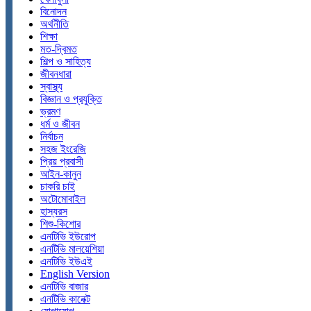
বিনোদন
অর্থনীতি
শিক্ষা
মত-দ্বিমত
শিল্প ও সাহিত্য
জীবনধারা
স্বাস্থ্য
বিজ্ঞান ও প্রযুক্তি
ভ্রমণ
ধর্ম ও জীবন
নির্বাচন
সহজ ইংরেজি
প্রিয় প্রবাসী
আইন-কানুন
চাকরি চাই
অটোমোবাইল
হাস্যরস
শিশু-কিশোর
এনটিভি ইউরোপ
এনটিভি মালয়েশিয়া
এনটিভি ইউএই
English Version
এনটিভি বাজার
এনটিভি কানেক্ট