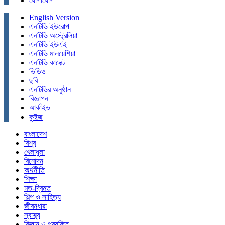
যোগাযোগ
English Version
এনটিভি ইউরোপ
এনটিভি অস্ট্রেলিয়া
এনটিভি ইউএই
এনটিভি মালয়েশিয়া
এনটিভি কানেক্ট
ভিডিও
ছবি
এনটিভির অনুষ্ঠান
বিজ্ঞাপন
আর্কাইভ
কুইজ
বাংলাদেশ
বিশ্ব
খেলাধুলা
বিনোদন
অর্থনীতি
শিক্ষা
মত-দ্বিমত
শিল্প ও সাহিত্য
জীবনধারা
স্বাস্থ্য
বিজ্ঞান ও প্রযুক্তি