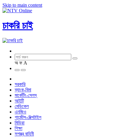
Skip to main content
চাকরি চাই
অ
ফ
A
সরকারি
ব্যাংক-বিমা
মার্কেটিং-সেলস্
আইটি
মেডিকেল
এনজিও
গার্মেন্টস-টেক্সটাইল
মিডিয়া
শিক্ষা
সশস্ত্র বাহিনী