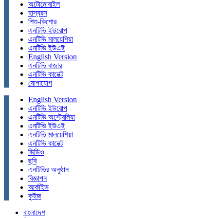
অটোমোবাইল
হাস্যরস
শিশু-কিশোর
এনটিভি ইউরোপ
এনটিভি মালয়েশিয়া
এনটিভি ইউএই
English Version
এনটিভি বাজার
এনটিভি কানেক্ট
যোগাযোগ
English Version
এনটিভি ইউরোপ
এনটিভি অস্ট্রেলিয়া
এনটিভি ইউএই
এনটিভি মালয়েশিয়া
এনটিভি কানেক্ট
ভিডিও
ছবি
এনটিভির অনুষ্ঠান
বিজ্ঞাপন
আর্কাইভ
কুইজ
বাংলাদেশ