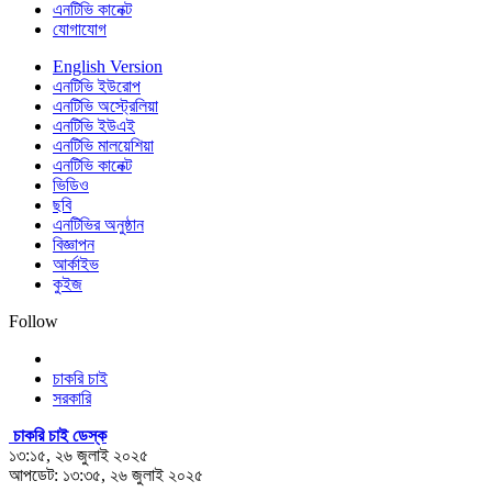
এনটিভি কানেক্ট
যোগাযোগ
English Version
এনটিভি ইউরোপ
এনটিভি অস্ট্রেলিয়া
এনটিভি ইউএই
এনটিভি মালয়েশিয়া
এনটিভি কানেক্ট
ভিডিও
ছবি
এনটিভির অনুষ্ঠান
বিজ্ঞাপন
আর্কাইভ
কুইজ
Follow
চাকরি চাই
সরকারি
চাকরি চাই ডেস্ক
১৩:১৫, ২৬ জুলাই ২০২৫
আপডেট: ১৩:৩৫, ২৬ জুলাই ২০২৫