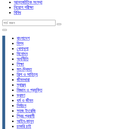
আন্তর্জাতিক সংস্থা
নিয়োগ পরীক্ষা
বিবিধ
বাংলাদেশ
বিশ্ব
খেলাধুলা
বিনোদন
অর্থনীতি
শিক্ষা
মত-দ্বিমত
শিল্প ও সাহিত্য
জীবনধারা
স্বাস্থ্য
বিজ্ঞান ও প্রযুক্তি
ভ্রমণ
ধর্ম ও জীবন
নির্বাচন
সহজ ইংরেজি
প্রিয় প্রবাসী
আইন-কানুন
চাকরি চাই