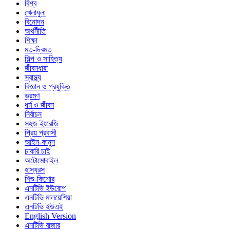
বিশ্ব
খেলাধুলা
বিনোদন
অর্থনীতি
শিক্ষা
মত-দ্বিমত
শিল্প ও সাহিত্য
জীবনধারা
স্বাস্থ্য
বিজ্ঞান ও প্রযুক্তি
ভ্রমণ
ধর্ম ও জীবন
নির্বাচন
সহজ ইংরেজি
প্রিয় প্রবাসী
আইন-কানুন
চাকরি চাই
অটোমোবাইল
হাস্যরস
শিশু-কিশোর
এনটিভি ইউরোপ
এনটিভি মালয়েশিয়া
এনটিভি ইউএই
English Version
এনটিভি বাজার