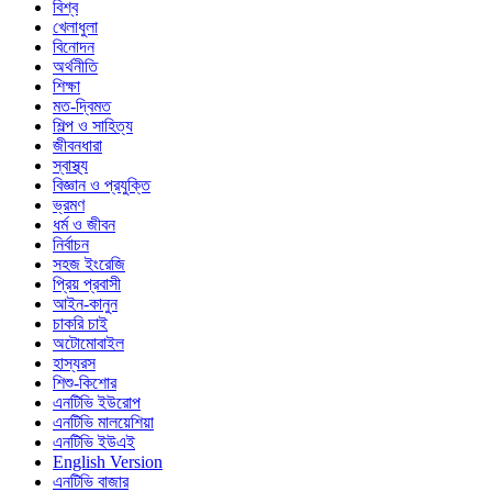
বিশ্ব
খেলাধুলা
বিনোদন
অর্থনীতি
শিক্ষা
মত-দ্বিমত
শিল্প ও সাহিত্য
জীবনধারা
স্বাস্থ্য
বিজ্ঞান ও প্রযুক্তি
ভ্রমণ
ধর্ম ও জীবন
নির্বাচন
সহজ ইংরেজি
প্রিয় প্রবাসী
আইন-কানুন
চাকরি চাই
অটোমোবাইল
হাস্যরস
শিশু-কিশোর
এনটিভি ইউরোপ
এনটিভি মালয়েশিয়া
এনটিভি ইউএই
English Version
এনটিভি বাজার