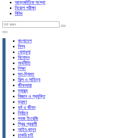
আন্তর্জাতিক সংস্থা
নিয়োগ পরীক্ষা
বিবিধ
বাংলাদেশ
বিশ্ব
খেলাধুলা
বিনোদন
অর্থনীতি
শিক্ষা
মত-দ্বিমত
শিল্প ও সাহিত্য
জীবনধারা
স্বাস্থ্য
বিজ্ঞান ও প্রযুক্তি
ভ্রমণ
ধর্ম ও জীবন
নির্বাচন
সহজ ইংরেজি
প্রিয় প্রবাসী
আইন-কানুন
চাকরি চাই