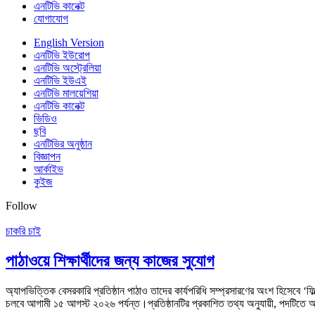
এনটিভি কানেক্ট
যোগাযোগ
English Version
এনটিভি ইউরোপ
এনটিভি অস্ট্রেলিয়া
এনটিভি ইউএই
এনটিভি মালয়েশিয়া
এনটিভি কানেক্ট
ভিডিও
ছবি
এনটিভির অনুষ্ঠান
বিজ্ঞাপন
আর্কাইভ
কুইজ
Follow
চাকরি চাই
পাঠাওয়ে শিক্ষার্থীদের জন্য কাজের সুযোগ
অ্যাপভিত্তিক বেসরকারি প্রতিষ্ঠান পাঠাও তাদের কার্যপরিধি সম্প্রসারণের অংশ হিসেবে ‘ফ
চলবে আগামী ১৫ আগস্ট ২০২৬ পর্যন্ত।প্রতিষ্ঠানটির প্রকাশিত তথ্য অনুযায়ী, পদটিতে আব