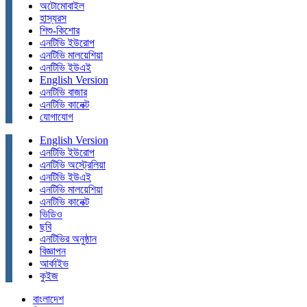
অটোমোবাইল
হাস্যরস
শিশু-কিশোর
এনটিভি ইউরোপ
এনটিভি মালয়েশিয়া
এনটিভি ইউএই
English Version
এনটিভি বাজার
এনটিভি কানেক্ট
যোগাযোগ
English Version
এনটিভি ইউরোপ
এনটিভি অস্ট্রেলিয়া
এনটিভি ইউএই
এনটিভি মালয়েশিয়া
এনটিভি কানেক্ট
ভিডিও
ছবি
এনটিভির অনুষ্ঠান
বিজ্ঞাপন
আর্কাইভ
কুইজ
বাংলাদেশ