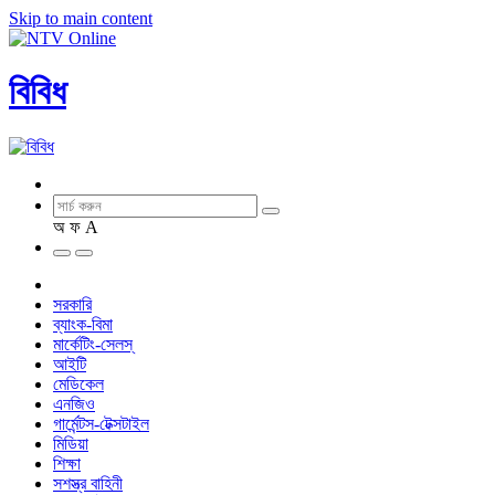
Skip to main content
বিবিধ
অ
ফ
A
সরকারি
ব্যাংক-বিমা
মার্কেটিং-সেলস্
আইটি
মেডিকেল
এনজিও
গার্মেন্টস-টেক্সটাইল
মিডিয়া
শিক্ষা
সশস্ত্র বাহিনী