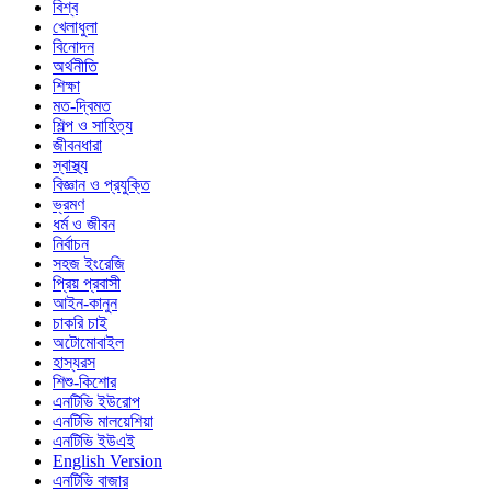
বিশ্ব
খেলাধুলা
বিনোদন
অর্থনীতি
শিক্ষা
মত-দ্বিমত
শিল্প ও সাহিত্য
জীবনধারা
স্বাস্থ্য
বিজ্ঞান ও প্রযুক্তি
ভ্রমণ
ধর্ম ও জীবন
নির্বাচন
সহজ ইংরেজি
প্রিয় প্রবাসী
আইন-কানুন
চাকরি চাই
অটোমোবাইল
হাস্যরস
শিশু-কিশোর
এনটিভি ইউরোপ
এনটিভি মালয়েশিয়া
এনটিভি ইউএই
English Version
এনটিভি বাজার