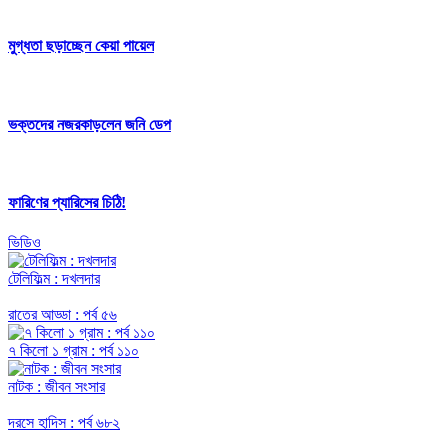
মুগ্ধতা ছড়াচ্ছেন কেয়া পায়েল
ভক্তদের নজরকাড়লেন জনি ডেপ
ফারিণের প্যারিসের চিঠি!
ভিডিও
টেলিফিল্ম : দখলদার
রাতের আড্ডা : পর্ব ৫৬
৭ কিলো ১ গ্রাম : পর্ব ১১০
নাটক : জীবন সংসার
দরসে হাদিস : পর্ব ৬৮২