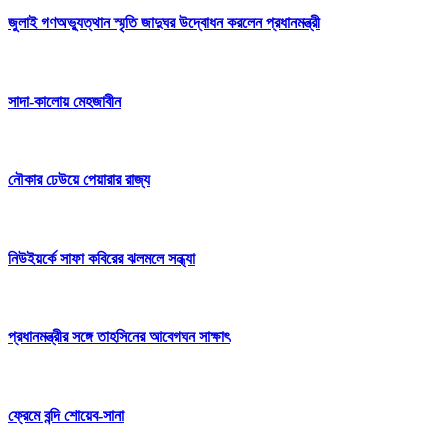
জুলাই গণঅভ্যুত্থান স্মৃতি জাদুঘর উদ্বোধন করলেন প্রধানমন্ত্রী
সাদা-কালোয় মেহজাবীন
নৌকার ঢেউয়ে পেয়ারার রাজ্য
নিউইয়র্কে সাফা কবিরের ঝলমলে সন্ধ্যা
প্রধানমন্ত্রীর সঙ্গে তাহসিনের আবেগঘন সাক্ষাৎ
ফ্রেমে বন্দি শোয়েব-সানা