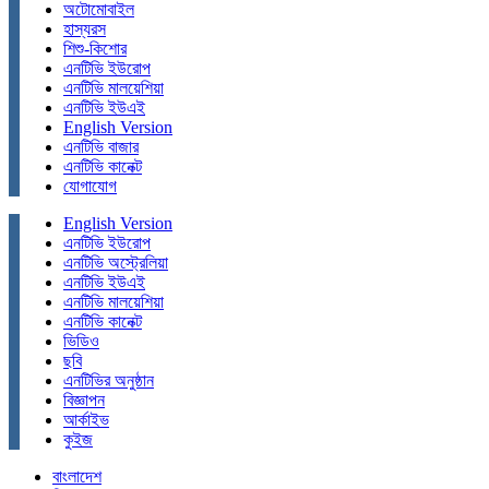
অটোমোবাইল
হাস্যরস
শিশু-কিশোর
এনটিভি ইউরোপ
এনটিভি মালয়েশিয়া
এনটিভি ইউএই
English Version
এনটিভি বাজার
এনটিভি কানেক্ট
যোগাযোগ
English Version
এনটিভি ইউরোপ
এনটিভি অস্ট্রেলিয়া
এনটিভি ইউএই
এনটিভি মালয়েশিয়া
এনটিভি কানেক্ট
ভিডিও
ছবি
এনটিভির অনুষ্ঠান
বিজ্ঞাপন
আর্কাইভ
কুইজ
বাংলাদেশ