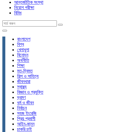
আন্তর্জাতিক সংস্থা
নিয়োগ পরীক্ষা
বিবিধ
বাংলাদেশ
বিশ্ব
খেলাধুলা
বিনোদন
অর্থনীতি
শিক্ষা
মত-দ্বিমত
শিল্প ও সাহিত্য
জীবনধারা
স্বাস্থ্য
বিজ্ঞান ও প্রযুক্তি
ভ্রমণ
ধর্ম ও জীবন
নির্বাচন
সহজ ইংরেজি
প্রিয় প্রবাসী
আইন-কানুন
চাকরি চাই