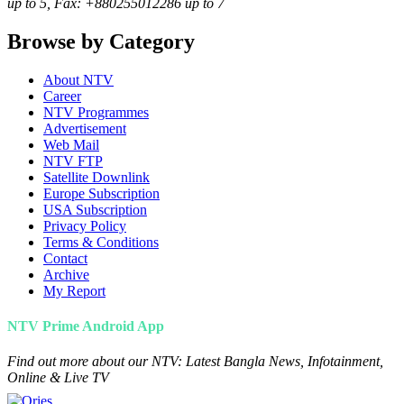
up to 5, Fax: +880255012286 up to 7
Browse by Category
About NTV
Career
NTV Programmes
Advertisement
Web Mail
NTV FTP
Satellite Downlink
Europe Subscription
USA Subscription
Privacy Policy
Terms & Conditions
Contact
Archive
My Report
NTV Prime Android App
Find out more about our NTV: Latest Bangla News, Infotainment,
Online & Live TV