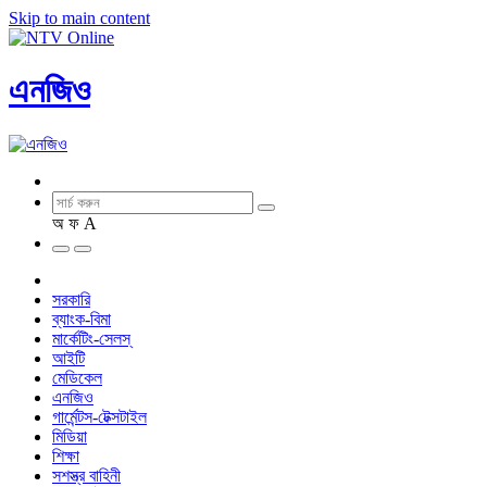
Skip to main content
এনজিও
অ
ফ
A
সরকারি
ব্যাংক-বিমা
মার্কেটিং-সেলস্
আইটি
মেডিকেল
এনজিও
গার্মেন্টস-টেক্সটাইল
মিডিয়া
শিক্ষা
সশস্ত্র বাহিনী