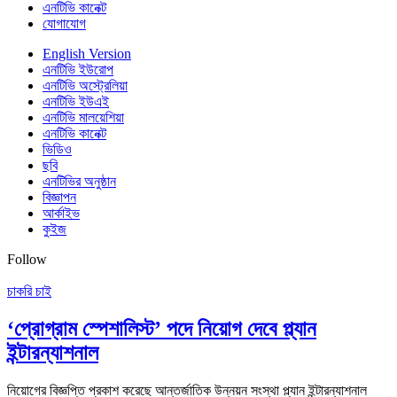
এনটিভি কানেক্ট
যোগাযোগ
English Version
এনটিভি ইউরোপ
এনটিভি অস্ট্রেলিয়া
এনটিভি ইউএই
এনটিভি মালয়েশিয়া
এনটিভি কানেক্ট
ভিডিও
ছবি
এনটিভির অনুষ্ঠান
বিজ্ঞাপন
আর্কাইভ
কুইজ
Follow
চাকরি চাই
‘প্রোগ্রাম স্পেশালিস্ট’ পদে নিয়োগ দেবে প্ল্যান
ইন্টারন্যাশনাল
নিয়োগের বিজ্ঞপ্তি প্রকাশ করেছে আন্তর্জাতিক উন্নয়ন সংস্থা প্ল্যান ইন্টারন্যাশনাল