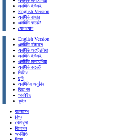
এনটিভি মালয়েশিয়া
এনটিভি ইউএই
English Version
এনটিভি বাজার
এনটিভি কানেক্ট
যোগাযোগ
English Version
এনটিভি ইউরোপ
এনটিভি অস্ট্রেলিয়া
এনটিভি ইউএই
এনটিভি মালয়েশিয়া
এনটিভি কানেক্ট
ভিডিও
ছবি
এনটিভির অনুষ্ঠান
বিজ্ঞাপন
আর্কাইভ
কুইজ
বাংলাদেশ
বিশ্ব
খেলাধুলা
বিনোদন
অর্থনীতি
শিক্ষা