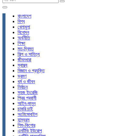
বাংলাদেশ
বিশ্ব
খেলাধুলা
বিনোদন
অর্থনীতি
শিক্ষা
মত-দ্বিমত
শিল্প ও সাহিত্য
জীবনধারা
স্বাস্থ্য
বিজ্ঞান ও প্রযুক্তি
ভ্রমণ
ধর্ম ও জীবন
নির্বাচন
সহজ ইংরেজি
প্রিয় প্রবাসী
আইন-কানুন
চাকরি চাই
অটোমোবাইল
হাস্যরস
শিশু-কিশোর
এনটিভি ইউরোপ