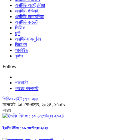
এনটিভি অস্ট্রেলিয়া
এনটিভি ইউএই
এনটিভি মালয়েশিয়া
এনটিভি কানেক্ট
ভিডিও
ছবি
এনটিভির অনুষ্ঠান
বিজ্ঞাপন
আর্কাইভ
কুইজ
Follow
পডকাস্ট
খবরের পডকাস্ট
ভিডিও নাইট মোড অফ
আপডেট: ১৫ সেপ্টেম্বর, ২০২৪, ১৭:৫৯
আরও
ইভনিং নিউজ : ১৯ সেপ্টেম্বর ২০২৪