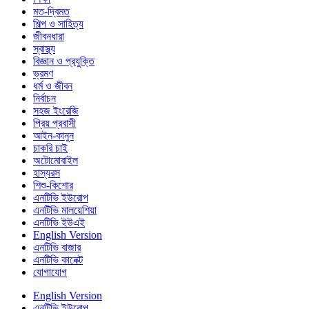
মত-দ্বিমত
শিল্প ও সাহিত্য
জীবনধারা
স্বাস্থ্য
বিজ্ঞান ও প্রযুক্তি
ভ্রমণ
ধর্ম ও জীবন
নির্বাচন
সহজ ইংরেজি
প্রিয় প্রবাসী
আইন-কানুন
চাকরি চাই
অটোমোবাইল
হাস্যরস
শিশু-কিশোর
এনটিভি ইউরোপ
এনটিভি মালয়েশিয়া
এনটিভি ইউএই
English Version
এনটিভি বাজার
এনটিভি কানেক্ট
যোগাযোগ
English Version
এনটিভি ইউরোপ