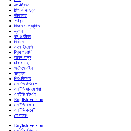
মত-দ্বিমত
শিল্প ও সাহিত্য
জীবনধারা
স্বাস্থ্য
বিজ্ঞান ও প্রযুক্তি
ভ্রমণ
ধর্ম ও জীবন
নির্বাচন
সহজ ইংরেজি
প্রিয় প্রবাসী
আইন-কানুন
চাকরি চাই
অটোমোবাইল
হাস্যরস
শিশু-কিশোর
এনটিভি ইউরোপ
এনটিভি মালয়েশিয়া
এনটিভি ইউএই
English Version
এনটিভি বাজার
এনটিভি কানেক্ট
যোগাযোগ
English Version
এনটিভি ইউরোপ