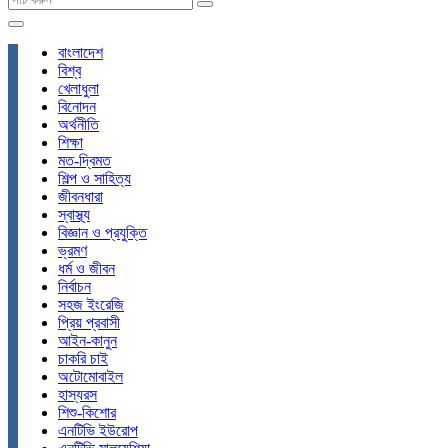
বাংলাদেশ
বিশ্ব
খেলাধুলা
বিনোদন
অর্থনীতি
শিক্ষা
মত-দ্বিমত
শিল্প ও সাহিত্য
জীবনধারা
স্বাস্থ্য
বিজ্ঞান ও প্রযুক্তি
ভ্রমণ
ধর্ম ও জীবন
নির্বাচন
সহজ ইংরেজি
প্রিয় প্রবাসী
আইন-কানুন
চাকরি চাই
অটোমোবাইল
হাস্যরস
শিশু-কিশোর
এনটিভি ইউরোপ