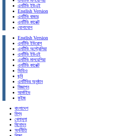
এনটিভি মালয়েশিয়া
এনটিভি ইউএই
English Version
এনটিভি বাজার
এনটিভি কানেক্ট
যোগাযোগ
English Version
এনটিভি ইউরোপ
এনটিভি অস্ট্রেলিয়া
এনটিভি ইউএই
এনটিভি মালয়েশিয়া
এনটিভি কানেক্ট
ভিডিও
ছবি
এনটিভির অনুষ্ঠান
বিজ্ঞাপন
আর্কাইভ
কুইজ
বাংলাদেশ
বিশ্ব
খেলাধুলা
বিনোদন
অর্থনীতি
শিক্ষা