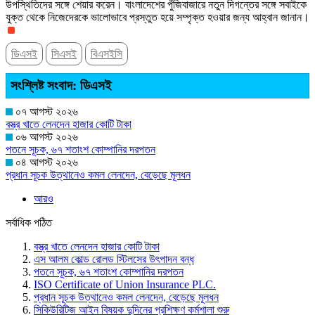
উপস্থিতিদের সঙ্গে শেয়ার করেন। বাংলাদেশের পুঁজিবাজারে নতুন দিগন্তের সঙ্গে সবাইকে
যুক্ত থেকে নিজেদেরকে ভালোভাবে প্রস্তুত হয়ে সম্পৃক্ত হওয়ার জন্য আহ্বান জানান।
ডিএসই
সিএসই
বিএসইসি
সংশ্লিষ্ট সংবাদ: ডিএসই
০৭ আগস্ট ২০২৬
বস্ত্র খাতে লেনদেন হাজার কোটি টাকা
০৬ আগস্ট ২০২৬
পতনে সূচক, ৬৭ শতাংশ কোম্পানির দরপতন
০৪ আগস্ট ২০২৬
প্রধান সূচক উত্থানেও কমল লেনদেন, বেড়েছে মূলধন
আরও
সর্বাধিক পঠিত
বস্ত্র খাতে লেনদেন হাজার কোটি টাকা
এস আলম কোল্ড রোলড স্টিলসের উৎপাদন বন্ধ
পতনে সূচক, ৬৭ শতাংশ কোম্পানির দরপতন
ISO Certificate of Union Insurance PLC.
প্রধান সূচক উত্থানেও কমল লেনদেন, বেড়েছে মূলধন
সিকিউরিটিজ আইন বিষয়ক দুদিনের প্রশিক্ষণ কর্মশালা শুরু