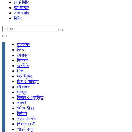
বোর্ড মিটিং
বন্ড মার্কেট
সাক্ষাৎকার
বিবিধ
বাংলাদেশ
বিশ্ব
খেলাধুলা
বিনোদন
অর্থনীতি
শিক্ষা
মত-দ্বিমত
শিল্প ও সাহিত্য
জীবনধারা
স্বাস্থ্য
বিজ্ঞান ও প্রযুক্তি
ভ্রমণ
ধর্ম ও জীবন
নির্বাচন
সহজ ইংরেজি
প্রিয় প্রবাসী
আইন-কানুন