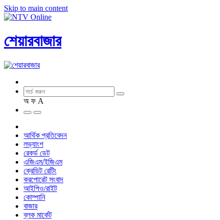
Skip to main content
শেয়ারবাজার
অ
ফ
A
আর্থিক প্রতিবেদন
লভ্যাংশ
রেকর্ড ডেট
এজিএম/ইজিএম
ক্রেডিট রেটিং
করপোরেট সংবাদ
আইপিও/রাইট
কোম্পানি
বাজার
ব্লক মার্কেট