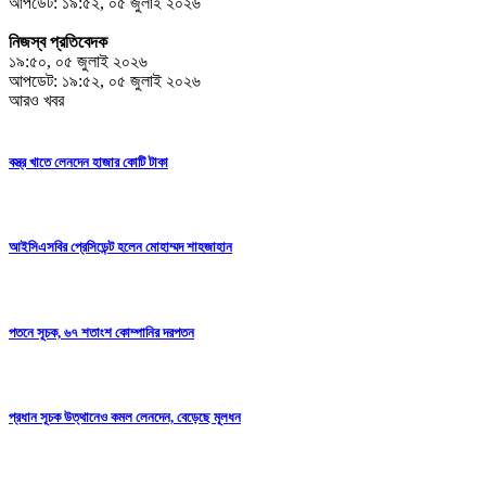
আপডেট: ১৯:৫২, ০৫ জুলাই ২০২৬
নিজস্ব প্রতিবেদক
১৯:৫০, ০৫ জুলাই ২০২৬
আপডেট: ১৯:৫২, ০৫ জুলাই ২০২৬
আরও খবর
বস্ত্র খাতে লেনদেন হাজার কোটি টাকা
আইসিএসবির প্রেসিডেন্ট হলেন মোহাম্মদ শাহজাহান
পতনে সূচক, ৬৭ শতাংশ কোম্পানির দরপতন
প্রধান সূচক উত্থানেও কমল লেনদেন, বেড়েছে মূলধন