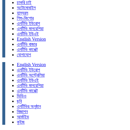
চাকরি চাই
অটোমোবাইল
হাস্যরস
শিশু-কিশোর
এনটিভি ইউরোপ
এনটিভি মালয়েশিয়া
এনটিভি ইউএই
English Version
এনটিভি বাজার
এনটিভি কানেক্ট
যোগাযোগ
English Version
এনটিভি ইউরোপ
এনটিভি অস্ট্রেলিয়া
এনটিভি ইউএই
এনটিভি মালয়েশিয়া
এনটিভি কানেক্ট
ভিডিও
ছবি
এনটিভির অনুষ্ঠান
বিজ্ঞাপন
আর্কাইভ
কুইজ