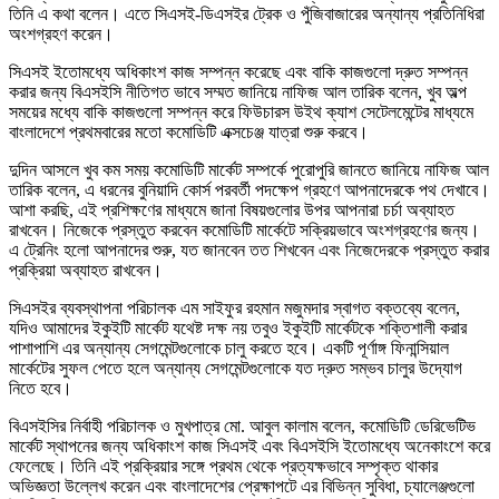
তিনি এ কথা বলেন। এতে সিএসই-ডিএসইর ট্রেক ও পুঁজিবাজারের অন্যান্য প্রতিনিধিরা
অংশগ্রহণ করেন।
সিএসই ইতোমধ্যে অধিকাংশ কাজ সম্পন্ন করেছে এবং বাকি কাজগুলো দ্রুত সম্পন্ন
করার জন্য বিএসইসি নীতিগত ভাবে সম্মত জানিয়ে নাফিজ আল তারিক বলেন, খুব অল্প
সময়ের মধ্যে বাকি কাজগুলো সম্পন্ন করে ফিউচারস উইথ ক্যাশ সেটেলমেন্টের মাধ্যমে
বাংলাদেশে প্রথমবারের মতো কমোডিটি এক্সচেঞ্জ যাত্রা শুরু করবে।
দুদিন আসলে খুব কম সময় কমোডিটি মার্কেট সম্পর্কে পুরোপুরি জানতে জানিয়ে নাফিজ আল
তারিক বলেন, এ ধরনের বুনিয়াদি কোর্স পরবর্তী পদক্ষেপ গ্রহণে আপনাদেরকে পথ দেখাবে।
আশা করছি, এই প্রশিক্ষণের মাধ্যমে জানা বিষয়গুলোর উপর আপনারা চর্চা অব্যাহত
রাখবেন। নিজেকে প্রস্তুত করবেন কমোডিটি মার্কেটে সক্রিয়ভাবে অংশগ্রহণের জন্য।
এ ট্রেনিং হলো আপনাদের শুরু, যত জানবেন তত শিখবেন এবং নিজেদেরকে প্রস্তুত করার
প্রক্রিয়া অব্যাহত রাখবেন।
সিএসইর ব্যবস্থাপনা পরিচালক এম সাইফুর রহমান মজুমদার স্বাগত বক্তব্যে বলেন,
যদিও আমাদের ইকুইটি মার্কেট যথেষ্ট দক্ষ নয় তবুও ইকুইটি মার্কেটকে শক্তিশালী করার
পাশাপাশি এর অন্যান্য সেগমেন্টগুলোকে চালু করতে হবে। একটি পূর্ণাঙ্গ ফিনান্সিয়াল
মার্কেটের সুফল পেতে হলে অন্যান্য সেগমেন্টগুলোকে যত দ্রুত সম্ভব চালুর উদ্যোগ
নিতে হবে।
বিএসইসির নির্বাহী পরিচালক ও মুখপাত্র মো. আবুল কালাম বলেন, কমোডিটি ডেরিভেটিভ
মার্কেট স্থাপনের জন্য অধিকাংশ কাজ সিএসই এবং বিএসইসি ইতোমধ্যে অনেকাংশে করে
ফেলেছে। তিনি এই প্রক্রিয়ার সঙ্গে প্রথম থেকে প্রত্যক্ষভাবে সম্পৃক্ত থাকার
অভিজ্ঞতা উল্লেখ করেন এবং বাংলাদেশের প্রেক্ষাপটে এর বিভিন্ন সুবিধা, চ্যালেঞ্জগুলো