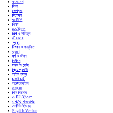
বাংলাদেশ
বিশ্ব
খেলাধুলা
বিনোদন
অর্থনীতি
শিক্ষা
মত-দ্বিমত
শিল্প ও সাহিত্য
জীবনধারা
স্বাস্থ্য
বিজ্ঞান ও প্রযুক্তি
ভ্রমণ
ধর্ম ও জীবন
নির্বাচন
সহজ ইংরেজি
প্রিয় প্রবাসী
আইন-কানুন
চাকরি চাই
অটোমোবাইল
হাস্যরস
শিশু-কিশোর
এনটিভি ইউরোপ
এনটিভি মালয়েশিয়া
এনটিভি ইউএই
English Version