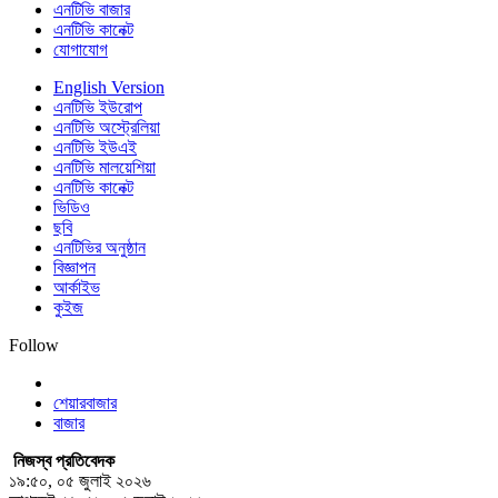
এনটিভি বাজার
এনটিভি কানেক্ট
যোগাযোগ
English Version
এনটিভি ইউরোপ
এনটিভি অস্ট্রেলিয়া
এনটিভি ইউএই
এনটিভি মালয়েশিয়া
এনটিভি কানেক্ট
ভিডিও
ছবি
এনটিভির অনুষ্ঠান
বিজ্ঞাপন
আর্কাইভ
কুইজ
Follow
শেয়ারবাজার
বাজার
নিজস্ব প্রতিবেদক
১৯:৫০, ০৫ জুলাই ২০২৬