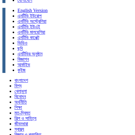
যোগাযোগ
English Version
এনটিভি ইউরোপ
এনটিভি অস্ট্রেলিয়া
এনটিভি ইউএই
এনটিভি মালয়েশিয়া
এনটিভি কানেক্ট
ভিডিও
ছবি
এনটিভির অনুষ্ঠান
বিজ্ঞাপন
আর্কাইভ
কুইজ
বাংলাদেশ
বিশ্ব
খেলাধুলা
বিনোদন
অর্থনীতি
শিক্ষা
মত-দ্বিমত
শিল্প ও সাহিত্য
জীবনধারা
স্বাস্থ্য
বিজ্ঞান ও প্রযুক্তি