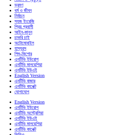
ভ্রমণ
ধর্ম ও জীবন
নির্বাচন
সহজ ইংরেজি
প্রিয় প্রবাসী
আইন-কানুন
চাকরি চাই
অটোমোবাইল
হাস্যরস
শিশু-কিশোর
এনটিভি ইউরোপ
এনটিভি মালয়েশিয়া
এনটিভি ইউএই
English Version
এনটিভি বাজার
এনটিভি কানেক্ট
যোগাযোগ
English Version
এনটিভি ইউরোপ
এনটিভি অস্ট্রেলিয়া
এনটিভি ইউএই
এনটিভি মালয়েশিয়া
এনটিভি কানেক্ট
ভিডিও