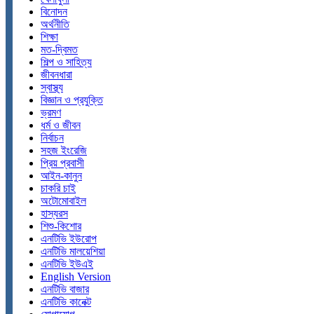
বিনোদন
অর্থনীতি
শিক্ষা
মত-দ্বিমত
শিল্প ও সাহিত্য
জীবনধারা
স্বাস্থ্য
বিজ্ঞান ও প্রযুক্তি
ভ্রমণ
ধর্ম ও জীবন
নির্বাচন
সহজ ইংরেজি
প্রিয় প্রবাসী
আইন-কানুন
চাকরি চাই
অটোমোবাইল
হাস্যরস
শিশু-কিশোর
এনটিভি ইউরোপ
এনটিভি মালয়েশিয়া
এনটিভি ইউএই
English Version
এনটিভি বাজার
এনটিভি কানেক্ট