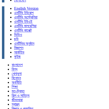
যোগাযোগ
English Version
এনটিভি ইউরোপ
এনটিভি অস্ট্রেলিয়া
এনটিভি ইউএই
এনটিভি মালয়েশিয়া
এনটিভি কানেক্ট
ভিডিও
ছবি
এনটিভির অনুষ্ঠান
বিজ্ঞাপন
আর্কাইভ
কুইজ
বাংলাদেশ
বিশ্ব
খেলাধুলা
বিনোদন
অর্থনীতি
শিক্ষা
মত-দ্বিমত
শিল্প ও সাহিত্য
জীবনধারা
স্বাস্থ্য
বিজ্ঞান ও প্রযুক্তি