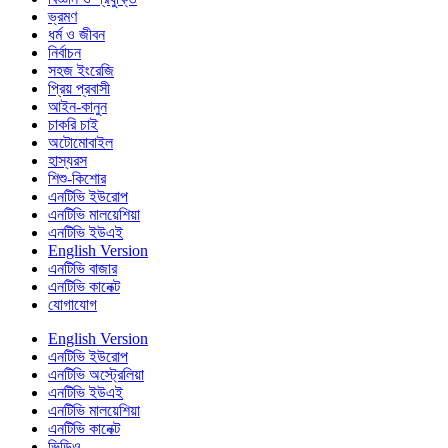
ভ্রমণ
ধর্ম ও জীবন
নির্বাচন
সহজ ইংরেজি
প্রিয় প্রবাসী
আইন-কানুন
চাকরি চাই
অটোমোবাইল
হাস্যরস
শিশু-কিশোর
এনটিভি ইউরোপ
এনটিভি মালয়েশিয়া
এনটিভি ইউএই
English Version
এনটিভি বাজার
এনটিভি কানেক্ট
যোগাযোগ
English Version
এনটিভি ইউরোপ
এনটিভি অস্ট্রেলিয়া
এনটিভি ইউএই
এনটিভি মালয়েশিয়া
এনটিভি কানেক্ট
ভিডিও