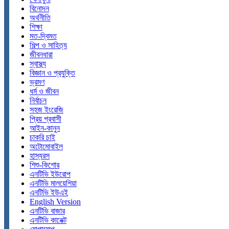
বিনোদন
অর্থনীতি
শিক্ষা
মত-দ্বিমত
শিল্প ও সাহিত্য
জীবনধারা
স্বাস্থ্য
বিজ্ঞান ও প্রযুক্তি
ভ্রমণ
ধর্ম ও জীবন
নির্বাচন
সহজ ইংরেজি
প্রিয় প্রবাসী
আইন-কানুন
চাকরি চাই
অটোমোবাইল
হাস্যরস
শিশু-কিশোর
এনটিভি ইউরোপ
এনটিভি মালয়েশিয়া
এনটিভি ইউএই
English Version
এনটিভি বাজার
এনটিভি কানেক্ট