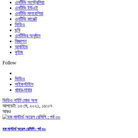
এনটিভি অস্ট্রেলিয়া
এনটিভি ইউএই
এনটিভি মালয়েশিয়া
এনটিভি কানেক্ট
ভিডিও
ছবি
এনটিভির অনুষ্ঠান
বিজ্ঞাপন
আর্কাইভ
কুইজ
Follow
ভিডিও
লাইফস্টাইল
খাবার-দাবার
ভিডিও নাইট মোড অফ
আপডেট: ১৩ মে, ২০২১, ১৬:০৭
আরও
হক মাস্টার্ড অয়েল রেসিপি : পর্ব ৩০