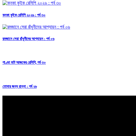
কনকা কুইক রেসিপি ২০২৬ : পর্ব ৩০
রমজানে সেরা রাঁধুনীদের আপ্যায়ন : পর্ব ০৬
পাণ্ডা মাট আজকের রেসিপি, পর্ব ৩০
তোমার জন্য রান্না : পর্ব ২৬