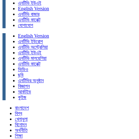
এনটিভি ইউএই
English Version
এনটিভি বাজার
এনটিভি কানেক্ট
যোগাযোগ
English Version
এনটিভি ইউরোপ
এনটিভি অস্ট্রেলিয়া
এনটিভি ইউএই
এনটিভি মালয়েশিয়া
এনটিভি কানেক্ট
ভিডিও
ছবি
এনটিভির অনুষ্ঠান
বিজ্ঞাপন
আর্কাইভ
কুইজ
বাংলাদেশ
বিশ্ব
খেলাধুলা
বিনোদন
অর্থনীতি
শিক্ষা