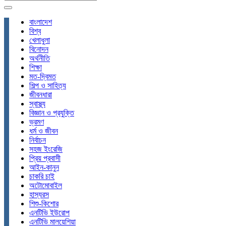
বাংলাদেশ
বিশ্ব
খেলাধুলা
বিনোদন
অর্থনীতি
শিক্ষা
মত-দ্বিমত
শিল্প ও সাহিত্য
জীবনধারা
স্বাস্থ্য
বিজ্ঞান ও প্রযুক্তি
ভ্রমণ
ধর্ম ও জীবন
নির্বাচন
সহজ ইংরেজি
প্রিয় প্রবাসী
আইন-কানুন
চাকরি চাই
অটোমোবাইল
হাস্যরস
শিশু-কিশোর
এনটিভি ইউরোপ
এনটিভি মালয়েশিয়া