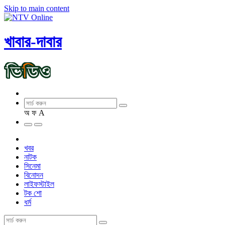
Skip to main content
খাবার-দাবার
অ
ফ
A
খবর
নাটক
সিনেমা
বিনোদন
লাইফস্টাইল
টক শো
ধর্ম