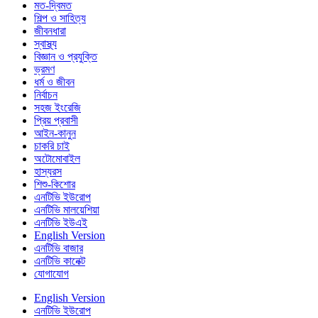
মত-দ্বিমত
শিল্প ও সাহিত্য
জীবনধারা
স্বাস্থ্য
বিজ্ঞান ও প্রযুক্তি
ভ্রমণ
ধর্ম ও জীবন
নির্বাচন
সহজ ইংরেজি
প্রিয় প্রবাসী
আইন-কানুন
চাকরি চাই
অটোমোবাইল
হাস্যরস
শিশু-কিশোর
এনটিভি ইউরোপ
এনটিভি মালয়েশিয়া
এনটিভি ইউএই
English Version
এনটিভি বাজার
এনটিভি কানেক্ট
যোগাযোগ
English Version
এনটিভি ইউরোপ