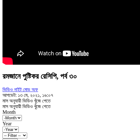
রমজানে পুষ্টিকর রেসিপি, পর্ব ৩০
ভিডিও নাইট মোড অফ
আপডেট: ১৩ মে, ২০২১, ১৬:০৭
মাস অনুযায়ী ভিডিও খুঁজে পেতে
মাস অনুযায়ী ভিডিও খুঁজে পেতে
Month
Year