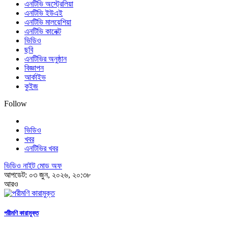
এনটিভি অস্ট্রেলিয়া
এনটিভি ইউএই
এনটিভি মালয়েশিয়া
এনটিভি কানেক্ট
ভিডিও
ছবি
এনটিভির অনুষ্ঠান
বিজ্ঞাপন
আর্কাইভ
কুইজ
Follow
ভিডিও
খবর
এনটিভির খবর
ভিডিও নাইট মোড অফ
আপডেট: ০৩ জুন, ২০২৬, ২০:৩৮
আরও
পরীমণি কারামুক্ত