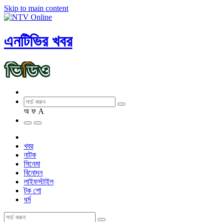
Skip to main content
এনটিভির খবর
অ
ফ
A
খবর
নাটক
সিনেমা
বিনোদন
লাইফস্টাইল
টক শো
ধর্ম