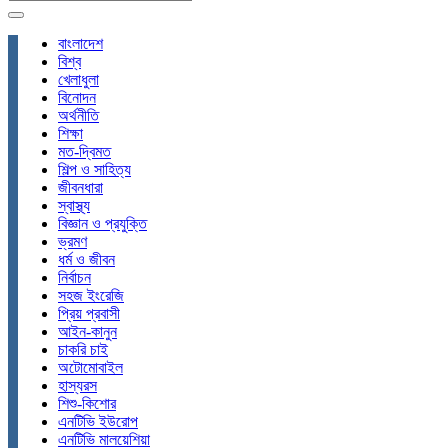
বাংলাদেশ
বিশ্ব
খেলাধুলা
বিনোদন
অর্থনীতি
শিক্ষা
মত-দ্বিমত
শিল্প ও সাহিত্য
জীবনধারা
স্বাস্থ্য
বিজ্ঞান ও প্রযুক্তি
ভ্রমণ
ধর্ম ও জীবন
নির্বাচন
সহজ ইংরেজি
প্রিয় প্রবাসী
আইন-কানুন
চাকরি চাই
অটোমোবাইল
হাস্যরস
শিশু-কিশোর
এনটিভি ইউরোপ
এনটিভি মালয়েশিয়া