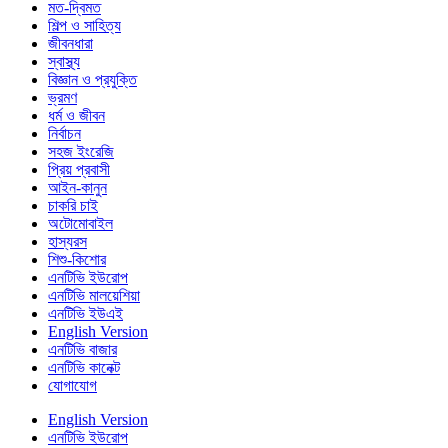
মত-দ্বিমত
শিল্প ও সাহিত্য
জীবনধারা
স্বাস্থ্য
বিজ্ঞান ও প্রযুক্তি
ভ্রমণ
ধর্ম ও জীবন
নির্বাচন
সহজ ইংরেজি
প্রিয় প্রবাসী
আইন-কানুন
চাকরি চাই
অটোমোবাইল
হাস্যরস
শিশু-কিশোর
এনটিভি ইউরোপ
এনটিভি মালয়েশিয়া
এনটিভি ইউএই
English Version
এনটিভি বাজার
এনটিভি কানেক্ট
যোগাযোগ
English Version
এনটিভি ইউরোপ