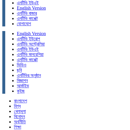
এনটিভি ইউএই
English Version
এনটিভি বাজার
এনটিভি কানেক্ট
যোগাযোগ
English Version
এনটিভি ইউরোপ
এনটিভি অস্ট্রেলিয়া
এনটিভি ইউএই
এনটিভি মালয়েশিয়া
এনটিভি কানেক্ট
ভিডিও
ছবি
এনটিভির অনুষ্ঠান
বিজ্ঞাপন
আর্কাইভ
কুইজ
বাংলাদেশ
বিশ্ব
খেলাধুলা
বিনোদন
অর্থনীতি
শিক্ষা