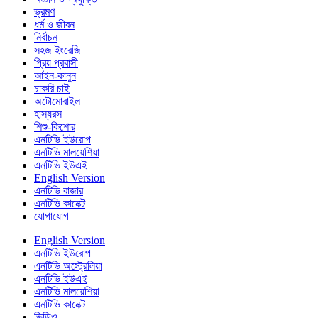
ভ্রমণ
ধর্ম ও জীবন
নির্বাচন
সহজ ইংরেজি
প্রিয় প্রবাসী
আইন-কানুন
চাকরি চাই
অটোমোবাইল
হাস্যরস
শিশু-কিশোর
এনটিভি ইউরোপ
এনটিভি মালয়েশিয়া
এনটিভি ইউএই
English Version
এনটিভি বাজার
এনটিভি কানেক্ট
যোগাযোগ
English Version
এনটিভি ইউরোপ
এনটিভি অস্ট্রেলিয়া
এনটিভি ইউএই
এনটিভি মালয়েশিয়া
এনটিভি কানেক্ট
ভিডিও