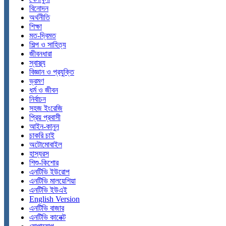
বিনোদন
অর্থনীতি
শিক্ষা
মত-দ্বিমত
শিল্প ও সাহিত্য
জীবনধারা
স্বাস্থ্য
বিজ্ঞান ও প্রযুক্তি
ভ্রমণ
ধর্ম ও জীবন
নির্বাচন
সহজ ইংরেজি
প্রিয় প্রবাসী
আইন-কানুন
চাকরি চাই
অটোমোবাইল
হাস্যরস
শিশু-কিশোর
এনটিভি ইউরোপ
এনটিভি মালয়েশিয়া
এনটিভি ইউএই
English Version
এনটিভি বাজার
এনটিভি কানেক্ট