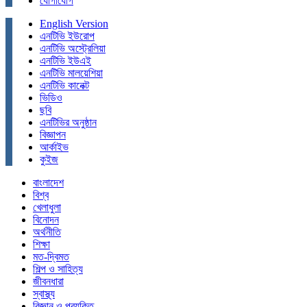
যোগাযোগ
English Version
এনটিভি ইউরোপ
এনটিভি অস্ট্রেলিয়া
এনটিভি ইউএই
এনটিভি মালয়েশিয়া
এনটিভি কানেক্ট
ভিডিও
ছবি
এনটিভির অনুষ্ঠান
বিজ্ঞাপন
আর্কাইভ
কুইজ
বাংলাদেশ
বিশ্ব
খেলাধুলা
বিনোদন
অর্থনীতি
শিক্ষা
মত-দ্বিমত
শিল্প ও সাহিত্য
জীবনধারা
স্বাস্থ্য
বিজ্ঞান ও প্রযুক্তি