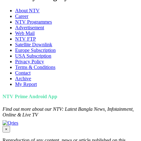
About NTV
Career
NTV Programmes
Advertisement
Web Mail
NTV FTP
Satellite Downlink
Europe Subscription
USA Subscription
Privacy Policy
Terms & Conditions
Contact
Archive
My Report
NTV Prime Android App
Find out more about our NTV: Latest Bangla News, Infotainment,
Online & Live TV
×
Reproduction of any content, news or article published on this