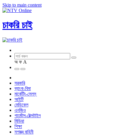
Skip to main content
চাকরি চাই
অ
ফ
A
সরকারি
ব্যাংক-বিমা
মার্কেটিং-সেলস্
আইটি
মেডিকেল
এনজিও
গার্মেন্টস-টেক্সটাইল
মিডিয়া
শিক্ষা
সশস্ত্র বাহিনী