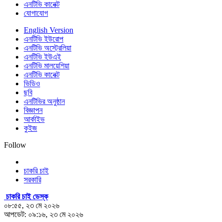
এনটিভি কানেক্ট
যোগাযোগ
English Version
এনটিভি ইউরোপ
এনটিভি অস্ট্রেলিয়া
এনটিভি ইউএই
এনটিভি মালয়েশিয়া
এনটিভি কানেক্ট
ভিডিও
ছবি
এনটিভির অনুষ্ঠান
বিজ্ঞাপন
আর্কাইভ
কুইজ
Follow
চাকরি চাই
সরকারি
চাকরি চাই ডেস্ক
০৮:৫৫, ২৩ মে ২০২৬
আপডেট: ০৯:১৬, ২৩ মে ২০২৬