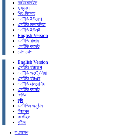
অটোমোবাইল
হাস্যরস
শিশু-কিশোর
এনটিভি ইউরোপ
এনটিভি মালয়েশিয়া
এনটিভি ইউএই
English Version
এনটিভি বাজার
এনটিভি কানেক্ট
যোগাযোগ
English Version
এনটিভি ইউরোপ
এনটিভি অস্ট্রেলিয়া
এনটিভি ইউএই
এনটিভি মালয়েশিয়া
এনটিভি কানেক্ট
ভিডিও
ছবি
এনটিভির অনুষ্ঠান
বিজ্ঞাপন
আর্কাইভ
কুইজ
বাংলাদেশ