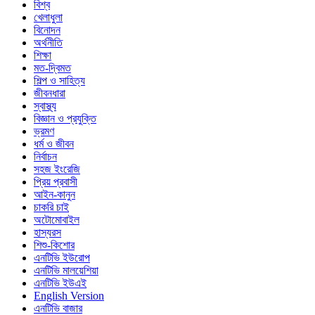
বিশ্ব
খেলাধুলা
বিনোদন
অর্থনীতি
শিক্ষা
মত-দ্বিমত
শিল্প ও সাহিত্য
জীবনধারা
স্বাস্থ্য
বিজ্ঞান ও প্রযুক্তি
ভ্রমণ
ধর্ম ও জীবন
নির্বাচন
সহজ ইংরেজি
প্রিয় প্রবাসী
আইন-কানুন
চাকরি চাই
অটোমোবাইল
হাস্যরস
শিশু-কিশোর
এনটিভি ইউরোপ
এনটিভি মালয়েশিয়া
এনটিভি ইউএই
English Version
এনটিভি বাজার