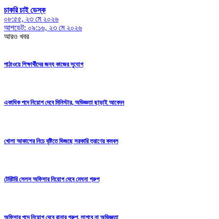
চাকরি চাই ডেস্ক
০৮:৫৫, ২৩ মে ২০২৬
আপডেট: ০৯:১৬, ২৩ মে ২০২৬
আরও খবর
পাঠাওয়ে শিক্ষার্থীদের জন্য কাজের সুযোগ
একাধিক পদে নিয়োগ দেবে মিনিস্টার, অভিজ্ঞতা ছাড়াই আবেদন
খোলা আকাশের নিচে বৃষ্টিতে ভিজছে সরকারি ত্রাণের কম্বল
টেরিটরি সেলস অফিসার নিয়োগ দেবে মেঘনা গ্রুপ
অফিসার পদে নিয়োগ দেবে রানার গ্রুপ, লাগবে না অভিজ্ঞতা