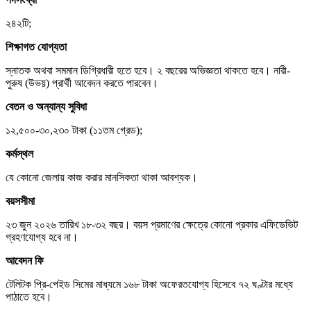
২৪২টি;
শিক্ষাগত যোগ্যতা
স্নাতক অথবা সমমান ডিগ্রিধারী হতে হবে। ২ বছরের অভিজ্ঞতা থাকতে হবে। নারী-
পুরুষ (উভয়) প্রার্থী আবেদন করতে পারবেন।
বেতন ও অন্যান্য সুবিধা
১২,৫০০-৩০,২৩০ টাকা (১১তম গ্রেড);
কর্মস্থল
যে কোনো জেলায় কাজ করার মানসিকতা থাকা আবশ্যক।
বয়সসীমা
২৩ জুন ২০২৬ তারিখ ১৮-৩২ বছর। বয়স প্রমাণের ক্ষেত্রে কোনো প্রকার এফিডেভিট
গ্রহণযোগ্য হবে না।
আবেদন ফি
টেলিটক প্রি-পেইড সিমের মাধ্যমে ১৬৮ টাকা অফেরতযোগ্য হিসেবে ৭২ ঘণ্টার মধ্যে
পাঠাতে হবে।