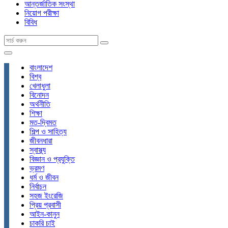
আন্তর্জাতিক সংস্থা
নিয়োগ পরীক্ষা
বিবিধ
বাংলাদেশ
বিশ্ব
খেলাধুলা
বিনোদন
অর্থনীতি
শিক্ষা
মত-দ্বিমত
শিল্প ও সাহিত্য
জীবনধারা
স্বাস্থ্য
বিজ্ঞান ও প্রযুক্তি
ভ্রমণ
ধর্ম ও জীবন
নির্বাচন
সহজ ইংরেজি
প্রিয় প্রবাসী
আইন-কানুন
চাকরি চাই