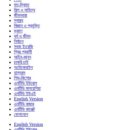
মত-দ্বিমত
শিল্প ও সাহিত্য
জীবনধারা
স্বাস্থ্য
বিজ্ঞান ও প্রযুক্তি
ভ্রমণ
ধর্ম ও জীবন
নির্বাচন
সহজ ইংরেজি
প্রিয় প্রবাসী
আইন-কানুন
চাকরি চাই
অটোমোবাইল
হাস্যরস
শিশু-কিশোর
এনটিভি ইউরোপ
এনটিভি মালয়েশিয়া
এনটিভি ইউএই
English Version
এনটিভি বাজার
এনটিভি কানেক্ট
যোগাযোগ
English Version
এনটিভি ইউরোপ