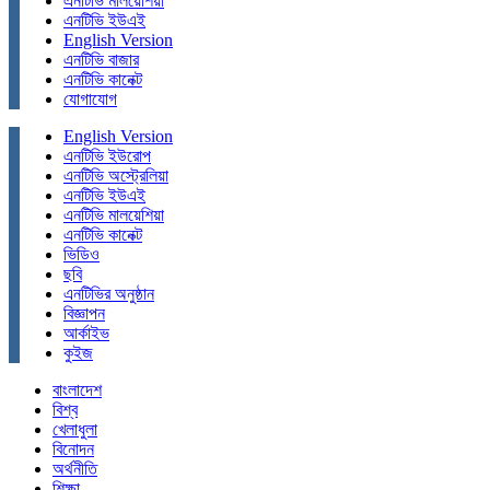
এনটিভি মালয়েশিয়া
এনটিভি ইউএই
English Version
এনটিভি বাজার
এনটিভি কানেক্ট
যোগাযোগ
English Version
এনটিভি ইউরোপ
এনটিভি অস্ট্রেলিয়া
এনটিভি ইউএই
এনটিভি মালয়েশিয়া
এনটিভি কানেক্ট
ভিডিও
ছবি
এনটিভির অনুষ্ঠান
বিজ্ঞাপন
আর্কাইভ
কুইজ
বাংলাদেশ
বিশ্ব
খেলাধুলা
বিনোদন
অর্থনীতি
শিক্ষা