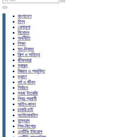
বাংলাদেশ
বিশ্ব
খেলাধুলা
বিনোদন
অর্থনীতি
শিক্ষা
মত-দ্বিমত
শিল্প ও সাহিত্য
জীবনধারা
স্বাস্থ্য
বিজ্ঞান ও প্রযুক্তি
ভ্রমণ
ধর্ম ও জীবন
নির্বাচন
সহজ ইংরেজি
প্রিয় প্রবাসী
আইন-কানুন
চাকরি চাই
অটোমোবাইল
হাস্যরস
শিশু-কিশোর
এনটিভি ইউরোপ