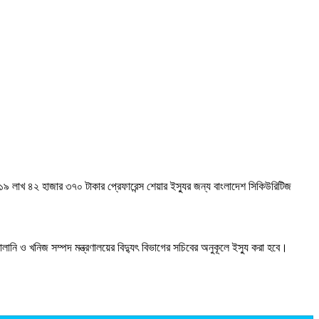
ানি ও খনিজ সম্পদ মন্ত্রণালয়ের বিদ্যুৎ বিভাগের সচিবের অনুকূলে ইস্যু করা হবে।