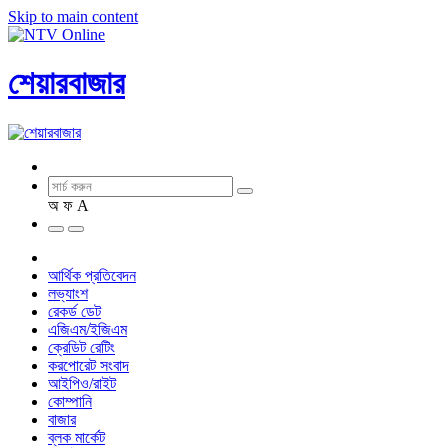
Skip to main content
শেয়ারবাজার
অ
ফ
A
আর্থিক প্রতিবেদন
লভ্যাংশ
রেকর্ড ডেট
এজিএম/ইজিএম
ক্রেডিট রেটিং
করপোরেট সংবাদ
আইপিও/রাইট
কোম্পানি
বাজার
ব্লক মার্কেট