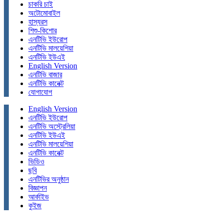
চাকরি চাই
অটোমোবাইল
হাস্যরস
শিশু-কিশোর
এনটিভি ইউরোপ
এনটিভি মালয়েশিয়া
এনটিভি ইউএই
English Version
এনটিভি বাজার
এনটিভি কানেক্ট
যোগাযোগ
English Version
এনটিভি ইউরোপ
এনটিভি অস্ট্রেলিয়া
এনটিভি ইউএই
এনটিভি মালয়েশিয়া
এনটিভি কানেক্ট
ভিডিও
ছবি
এনটিভির অনুষ্ঠান
বিজ্ঞাপন
আর্কাইভ
কুইজ