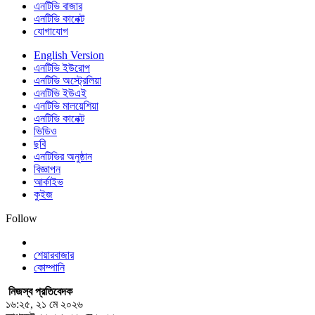
এনটিভি বাজার
এনটিভি কানেক্ট
যোগাযোগ
English Version
এনটিভি ইউরোপ
এনটিভি অস্ট্রেলিয়া
এনটিভি ইউএই
এনটিভি মালয়েশিয়া
এনটিভি কানেক্ট
ভিডিও
ছবি
এনটিভির অনুষ্ঠান
বিজ্ঞাপন
আর্কাইভ
কুইজ
Follow
শেয়ারবাজার
কোম্পানি
নিজস্ব প্রতিবেদক
১৬:২৫, ২১ মে ২০২৬