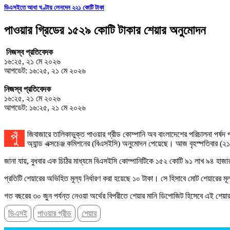
ডিএসইতে আধা ঘণ্টায় লেনদেন ২২১ কোটি টাকা
পাওয়ার গ্রিডের ১৫২৯ কোটি টাকার শেয়ার অনুমোদন
নিজস্ব প্রতিবেদক
১৬:২৫, ২১ মে ২০২৬
আপডেট: ১৬:২৫, ২১ মে ২০২৬
নিজস্ব প্রতিবেদক
১৬:২৫, ২১ মে ২০২৬
আপডেট: ১৬:২৫, ২১ মে ২০২৬
পুঁজিবাজারে তালিকাভুক্ত পাওয়ার গ্রীড কোম্পানি অব বাংলাদেশের পরিচালনা পর্ষদ পরিশোধিত মূলধন বাড়ানোর সিদ্ধান্ত নিয়েছে। এ লক্ষ্যে কোম্পানিটি এক হাজার ৫২৯ কোটি ১৯ লাখ ৪২ হাজার ৩৭০ টাকার প্রেফারেন্স শেয়ার ইস্যুর জন্য বাংলাদেশ সিকিউরিটিজ
অ্যান্ড এক্সচেঞ্জ কমিশনের (বিএসইসি) অনুমোদন পেয়েছে। আজ বৃহস্পতিবার (২১ 
জানা যায়, বুধবার এক চিঠির মাধ্যমে বিএসইসি কোম্পানিটিকে ১৫২ কোটি ৯১ লাখ ৯৪ হাজ
প্রতিটি শেয়ারের অভিহিত মূল্য নির্ধারণ করা হয়েছে ১০ টাকা। সে হিসাবে মোট শেয়ারের মূ
গত বছরের ৩০ জুন পর্যন্ত নেওয়া অর্থের বিপরীতে শেয়ার মানি ডিপোজিট হিসেবে এই শেয়ার 
ডিএসই
পাওয়ার গ্রীড
শেয়ার