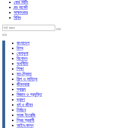
বোর্ড মিটিং
বন্ড মার্কেট
সাক্ষাৎকার
বিবিধ
বাংলাদেশ
বিশ্ব
খেলাধুলা
বিনোদন
অর্থনীতি
শিক্ষা
মত-দ্বিমত
শিল্প ও সাহিত্য
জীবনধারা
স্বাস্থ্য
বিজ্ঞান ও প্রযুক্তি
ভ্রমণ
ধর্ম ও জীবন
নির্বাচন
সহজ ইংরেজি
প্রিয় প্রবাসী
আইন-কানুন