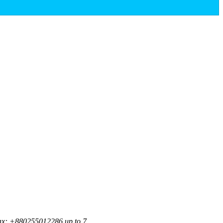
ax: +880255012286 up to 7