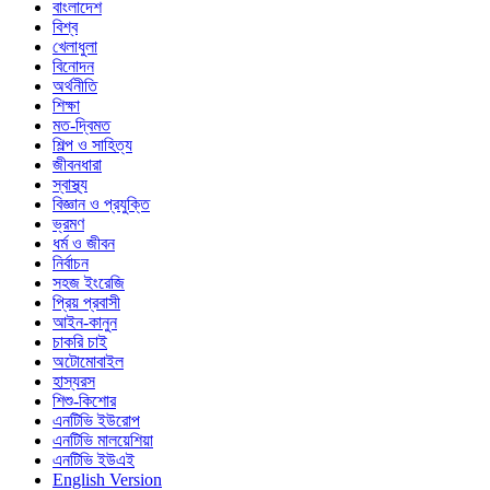
বাংলাদেশ
বিশ্ব
খেলাধুলা
বিনোদন
অর্থনীতি
শিক্ষা
মত-দ্বিমত
শিল্প ও সাহিত্য
জীবনধারা
স্বাস্থ্য
বিজ্ঞান ও প্রযুক্তি
ভ্রমণ
ধর্ম ও জীবন
নির্বাচন
সহজ ইংরেজি
প্রিয় প্রবাসী
আইন-কানুন
চাকরি চাই
অটোমোবাইল
হাস্যরস
শিশু-কিশোর
এনটিভি ইউরোপ
এনটিভি মালয়েশিয়া
এনটিভি ইউএই
English Version