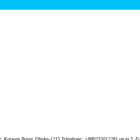
nue, Karwan Bazar, Dhaka-1215 Telephone: +880255012281 up to 5, F