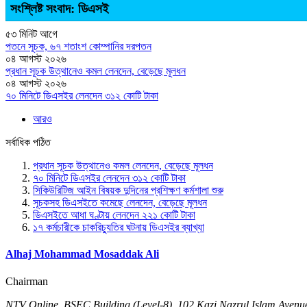
সংশ্লিষ্ট সংবাদ: ডিএসই
৫৩ মিনিট আগে
পতনে সূচক, ৬৭ শতাংশ কোম্পানির দরপতন
০৪ আগস্ট ২০২৬
প্রধান সূচক উত্থানেও কমল লেনদেন, বেড়েছে মূলধন
০৪ আগস্ট ২০২৬
৭০ মিনিটে ডিএসইর লেনদেন ৩১২ কোটি টাকা
আরও
সর্বাধিক পঠিত
প্রধান সূচক উত্থানেও কমল লেনদেন, বেড়েছে মূলধন
৭০ মিনিটে ডিএসইর লেনদেন ৩১২ কোটি টাকা
সিকিউরিটিজ আইন বিষয়ক দুদিনের প্রশিক্ষণ কর্মশালা শুরু
সূচকসহ ডিএসইতে কমেছে লেনদেন, বেড়েছে মূলধন
ডিএসইতে আধা ঘণ্টায় লেনদেন ২২১ কোটি টাকা
১৭ কর্মচারীকে চাকরিচ্যুতির ঘটনায় ডিএসইর ব্যাখ্যা
Alhaj Mohammad Mosaddak Ali
Chairman
NTV Online, BSEC Building (Level-8), 102 Kazi Nazrul Islam Ave