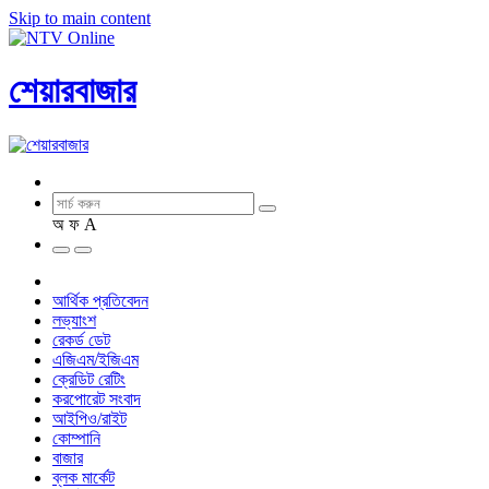
Skip to main content
শেয়ারবাজার
অ
ফ
A
আর্থিক প্রতিবেদন
লভ্যাংশ
রেকর্ড ডেট
এজিএম/ইজিএম
ক্রেডিট রেটিং
করপোরেট সংবাদ
আইপিও/রাইট
কোম্পানি
বাজার
ব্লক মার্কেট