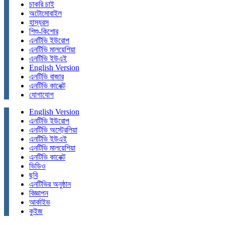
চাকরি চাই
অটোমোবাইল
হাস্যরস
শিশু-কিশোর
এনটিভি ইউরোপ
এনটিভি মালয়েশিয়া
এনটিভি ইউএই
English Version
এনটিভি বাজার
এনটিভি কানেক্ট
যোগাযোগ
English Version
এনটিভি ইউরোপ
এনটিভি অস্ট্রেলিয়া
এনটিভি ইউএই
এনটিভি মালয়েশিয়া
এনটিভি কানেক্ট
ভিডিও
ছবি
এনটিভির অনুষ্ঠান
বিজ্ঞাপন
আর্কাইভ
কুইজ