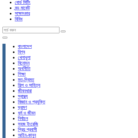
বোর্ড মিটিং
বন্ড মার্কেট
সাক্ষাৎকার
বিবিধ
বাংলাদেশ
বিশ্ব
খেলাধুলা
বিনোদন
অর্থনীতি
শিক্ষা
মত-দ্বিমত
শিল্প ও সাহিত্য
জীবনধারা
স্বাস্থ্য
বিজ্ঞান ও প্রযুক্তি
ভ্রমণ
ধর্ম ও জীবন
নির্বাচন
সহজ ইংরেজি
প্রিয় প্রবাসী
আইন-কানুন