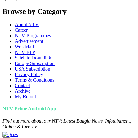
Browse by Category
About NTV
Career
NTV Programmes
Advertisement
Web Mail
NTV FTP
Satellite Downlink
Europe Subscription
USA Subscription
Privacy Policy
Terms & Conditions
Contact
Archive
My Report
NTV Prime Android App
Find out more about our NTV: Latest Bangla News, Infotainment,
Online & Live TV