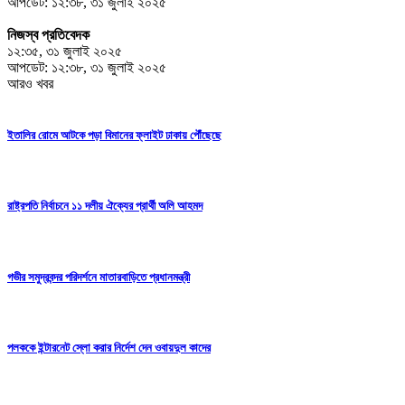
আপডেট: ১২:৩৮, ৩১ জুলাই ২০২৫
নিজস্ব প্রতিবেদক
১২:৩৫, ৩১ জুলাই ২০২৫
আপডেট: ১২:৩৮, ৩১ জুলাই ২০২৫
আরও খবর
ইতালির রোমে আটকে পড়া বিমানের ফ্লাইট ঢাকায় পৌঁছেছে
রাষ্ট্রপতি নির্বাচনে ১১ দলীয় ঐক্যের প্রার্থী অলি আহমদ
গভীর সমুদ্রবন্দর পরিদর্শনে মাতারবাড়িতে প্রধানমন্ত্রী
পলককে ইন্টারনেট স্লো করার নির্দেশ দেন ওবায়দুল কাদের