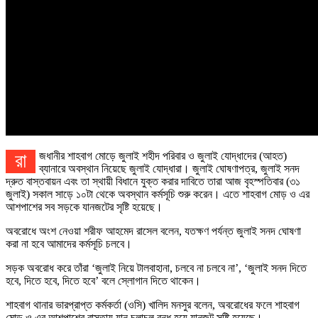
রাজধানীর শাহবাগ মোড়ে জুলাই শহীদ পরিবার ও জুলাই যোদ্ধাদের (আহত)
ব্যানারে অবস্থান নিয়েছে জুলাই যোদ্ধারা। জুলাই ঘোষণাপত্র, জুলাই সনদ
দ্রুত বাস্তবায়ন এবং তা স্থায়ী বিধানে যুক্ত করার দাবিতে তারা আজ বৃহস্পতিবার (৩১
জুলাই) সকাল সাড়ে ১০টা থেকে অবস্থান কর্মসূচি শুরু করেন। এতে শাহবাগ মোড় ও এর
আশপাশের সব সড়কে যানজটের সৃষ্টি হয়েছে।
অবরোধে অংশ নেওয়া শরীফ আহমেদ রাসেল বলেন, যতক্ষণ পর্যন্ত জুলাই সনদ ঘোষণা
করা না হবে আমাদের কর্মসূচি চলবে।
সড়ক অবরোধ করে তাঁরা ‘জুলাই নিয়ে টালবাহানা, চলবে না চলবে না’, ‘জুলাই সনদ দিতে
হবে, দিতে হবে, দিতে হবে’ বলে স্লোগান দিতে থাকেন।
শাহবাগ থানার ভারপ্রাপ্ত কর্মকর্তা (ওসি) খালিদ মনসুর বলেন, অবরোধের ফলে শাহবাগ
মোড় ও এর আশপাশের রাস্তায় যান চলাচল বন্ধ হয়ে যানজট সৃষ্টি হয়েছে।