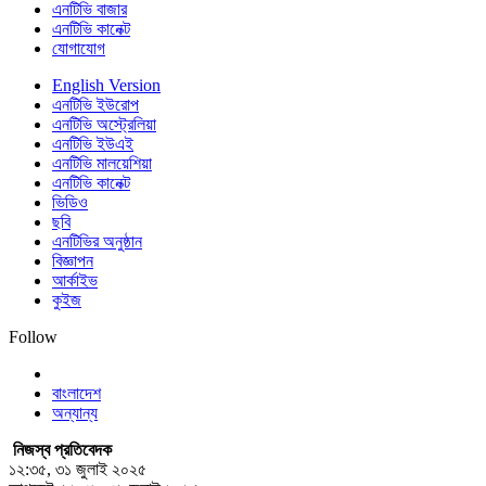
এনটিভি বাজার
এনটিভি কানেক্ট
যোগাযোগ
English Version
এনটিভি ইউরোপ
এনটিভি অস্ট্রেলিয়া
এনটিভি ইউএই
এনটিভি মালয়েশিয়া
এনটিভি কানেক্ট
ভিডিও
ছবি
এনটিভির অনুষ্ঠান
বিজ্ঞাপন
আর্কাইভ
কুইজ
Follow
বাংলাদেশ
অন্যান্য
নিজস্ব প্রতিবেদক
১২:৩৫, ৩১ জুলাই ২০২৫