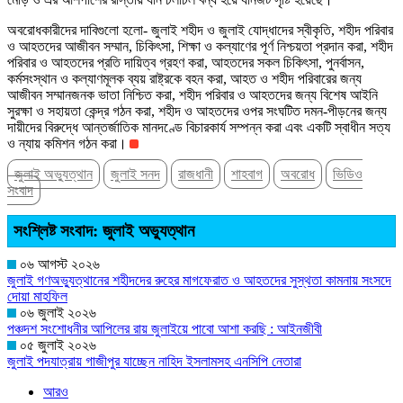
অবরোধকারীদের দাবিগুলো হলো- জুলাই শহীদ ও জুলাই যোদ্ধাদের স্বীকৃতি, শহীদ পরিবার
ও আহতদের আজীবন সম্মান, চিকিৎসা, শিক্ষা ও কল্যাণের পূর্ণ নিশ্চয়তা প্রদান করা, শহীদ
পরিবার ও আহতদের প্রতি দায়িত্ব গ্রহণ করা, আহতদের সকল চিকিৎসা, পুনর্বাসন,
কর্মসংস্থান ও কল্যাণমূলক ব্যয় রাষ্ট্রকে বহন করা, আহত ও শহীদ পরিবারের জন্য
আজীবন সম্মানজনক ভাতা নিশ্চিত করা, শহীদ পরিবার ও আহতদের জন্য বিশেষ আইনি
সুরক্ষা ও সহায়তা কেন্দ্র গঠন করা, শহীদ ও আহতদের ওপর সংঘটিত দমন-পীড়নের জন্য
দায়ীদের বিরুদ্ধে আন্তর্জাতিক মানদণ্ডে বিচারকার্য সম্পন্ন করা এবং একটি স্বাধীন সত্য
ও ন্যায় কমিশন গঠন করা।
জুলাই অভ্যুত্থান
জুলাই সনদ
রাজধানী
শাহবাগ
অবরোধ
ভিডিও
সংবাদ
সংশ্লিষ্ট সংবাদ: জুলাই অভ্যুত্থান
০৬ আগস্ট ২০২৬
জুলাই গণঅভ্যুত্থানের শহীদদের রুহের মাগফেরাত ও আহতদের সুস্থতা কামনায় সংসদে
দোয়া মাহফিল
০৬ জুলাই ২০২৬
পঞ্চদশ সংশোধনীর আপিলের রায় জুলাইয়ে পাবো আশা করছি : আইনজীবী
০৫ জুলাই ২০২৬
জুলাই পদযাত্রায় গাজীপুর যাচ্ছেন নাহিদ ইসলামসহ এনসিপি নেতারা
আরও