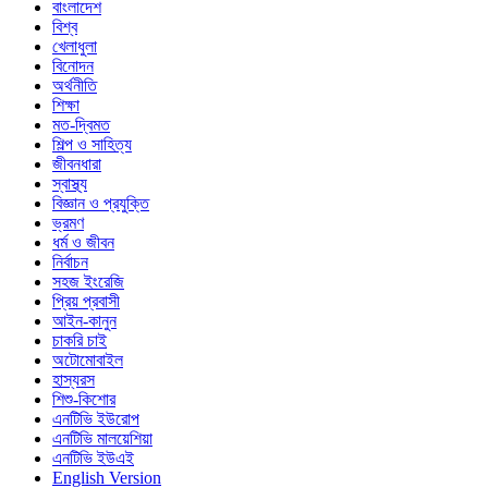
বাংলাদেশ
বিশ্ব
খেলাধুলা
বিনোদন
অর্থনীতি
শিক্ষা
মত-দ্বিমত
শিল্প ও সাহিত্য
জীবনধারা
স্বাস্থ্য
বিজ্ঞান ও প্রযুক্তি
ভ্রমণ
ধর্ম ও জীবন
নির্বাচন
সহজ ইংরেজি
প্রিয় প্রবাসী
আইন-কানুন
চাকরি চাই
অটোমোবাইল
হাস্যরস
শিশু-কিশোর
এনটিভি ইউরোপ
এনটিভি মালয়েশিয়া
এনটিভি ইউএই
English Version