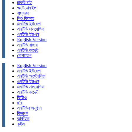
চাকরি চাই
অটোমোবাইল
হাস্যরস
শিশু-কিশোর
এনটিভি ইউরোপ
এনটিভি মালয়েশিয়া
এনটিভি ইউএই
English Version
এনটিভি বাজার
এনটিভি কানেক্ট
যোগাযোগ
English Version
এনটিভি ইউরোপ
এনটিভি অস্ট্রেলিয়া
এনটিভি ইউএই
এনটিভি মালয়েশিয়া
এনটিভি কানেক্ট
ভিডিও
ছবি
এনটিভির অনুষ্ঠান
বিজ্ঞাপন
আর্কাইভ
কুইজ