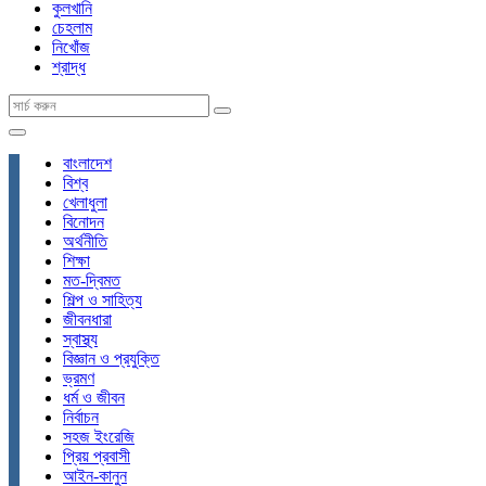
কুলখানি
চেহলাম
নিখোঁজ
শ্রাদ্ধ
বাংলাদেশ
বিশ্ব
খেলাধুলা
বিনোদন
অর্থনীতি
শিক্ষা
মত-দ্বিমত
শিল্প ও সাহিত্য
জীবনধারা
স্বাস্থ্য
বিজ্ঞান ও প্রযুক্তি
ভ্রমণ
ধর্ম ও জীবন
নির্বাচন
সহজ ইংরেজি
প্রিয় প্রবাসী
আইন-কানুন