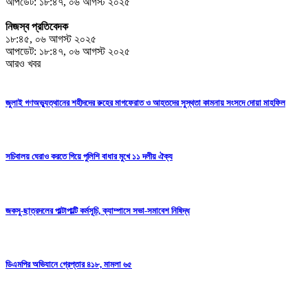
আপডেট: ১৮:৪৭, ০৬ আগস্ট ২০২৫
নিজস্ব প্রতিবেদক
১৮:৪৫, ০৬ আগস্ট ২০২৫
আপডেট: ১৮:৪৭, ০৬ আগস্ট ২০২৫
আরও খবর
জুলাই গণঅভ্যুত্থানের শহীদদের রুহের মাগফেরাত ও আহতদের সুস্থতা কামনায় সংসদে দোয়া মাহফিল
সচিবালয় ঘেরাও করতে গিয়ে পুলিশি বাধার মুখে ১১ দলীয় ঐক্য
জকসু-ছাত্রদলের পাল্টাপাল্টি কর্মসূচি, ক্যাম্পাসে সভা-সমাবেশ নিষিদ্ধ
ডিএমপির অভিযানে গ্রেপ্তার ৪১৮, মামলা ৬৫