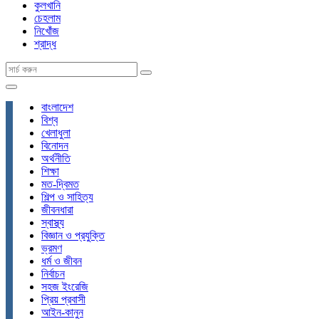
কুলখানি
চেহলাম
নিখোঁজ
শ্রাদ্ধ
বাংলাদেশ
বিশ্ব
খেলাধুলা
বিনোদন
অর্থনীতি
শিক্ষা
মত-দ্বিমত
শিল্প ও সাহিত্য
জীবনধারা
স্বাস্থ্য
বিজ্ঞান ও প্রযুক্তি
ভ্রমণ
ধর্ম ও জীবন
নির্বাচন
সহজ ইংরেজি
প্রিয় প্রবাসী
আইন-কানুন