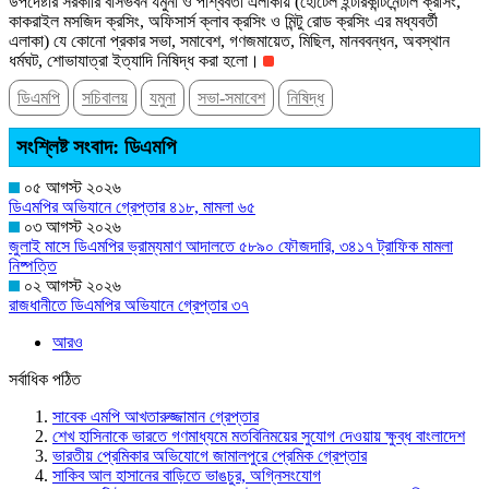
উপদেষ্টার সরকারি বাসভবন যমুনা ও পার্শ্ববর্তী এলাকায় (হোটেল ইন্টারকন্টিনেন্টাল ক্রসিং,
কাকরাইল মসজিদ ক্রসিং, অফিসার্স ক্লাব ক্রসিং ও মিন্টু রোড ক্রসিং এর মধ্যবর্তী
এলাকা) যে কোনো প্রকার সভা, সমাবেশ, গণজমায়েত, মিছিল, মানববন্ধন, অবস্থান
ধর্মঘট, শোভাযাত্রা ইত্যাদি নিষিদ্ধ করা হলো।
ডিএমপি
সচিবালয়
যমুনা
সভা-সমাবেশ
নিষিদ্ধ
সংশ্লিষ্ট সংবাদ: ডিএমপি
০৫ আগস্ট ২০২৬
ডিএমপির অভিযানে গ্রেপ্তার ৪১৮, মামলা ৬৫
০৩ আগস্ট ২০২৬
জুলাই মাসে ডিএমপির ভ্রাম্যমাণ আদালতে ৫৮৯০ ফৌজদারি, ৩৪১৭ ট্রাফিক মামলা
নিষ্পত্তি
০২ আগস্ট ২০২৬
রাজধানীতে ডিএমপির অভিযানে গ্রেপ্তার ৩৭
আরও
সর্বাধিক পঠিত
সাবেক এমপি আখতারুজ্জামান গ্রেপ্তার
শেখ হাসিনাকে ভারতে গণমাধ্যমে মতবিনিময়ের সুযোগ দেওয়ায় ক্ষুব্ধ বাংলাদেশ
ভারতীয় প্রেমিকার অভিযোগে জামালপুরে প্রেমিক গ্রেপ্তার
সাকিব আল হাসানের বাড়িতে ভাঙচুর, অগ্নিসংযোগ