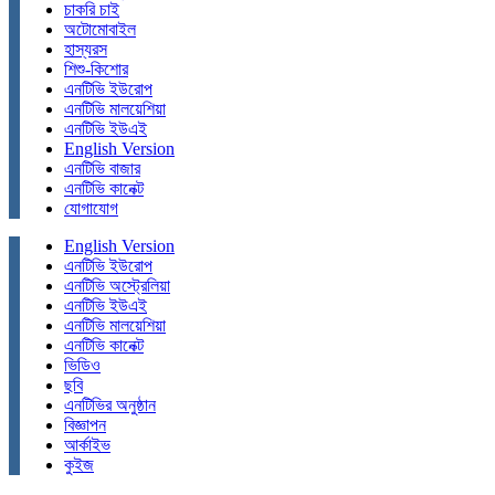
চাকরি চাই
অটোমোবাইল
হাস্যরস
শিশু-কিশোর
এনটিভি ইউরোপ
এনটিভি মালয়েশিয়া
এনটিভি ইউএই
English Version
এনটিভি বাজার
এনটিভি কানেক্ট
যোগাযোগ
English Version
এনটিভি ইউরোপ
এনটিভি অস্ট্রেলিয়া
এনটিভি ইউএই
এনটিভি মালয়েশিয়া
এনটিভি কানেক্ট
ভিডিও
ছবি
এনটিভির অনুষ্ঠান
বিজ্ঞাপন
আর্কাইভ
কুইজ