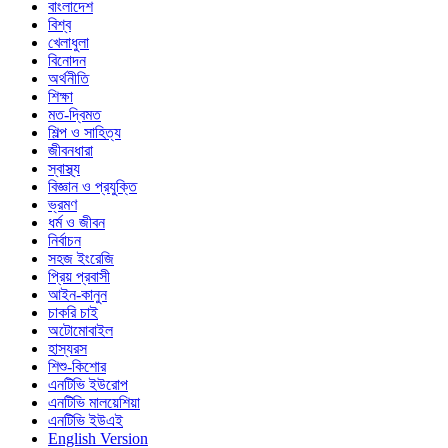
বাংলাদেশ
বিশ্ব
খেলাধুলা
বিনোদন
অর্থনীতি
শিক্ষা
মত-দ্বিমত
শিল্প ও সাহিত্য
জীবনধারা
স্বাস্থ্য
বিজ্ঞান ও প্রযুক্তি
ভ্রমণ
ধর্ম ও জীবন
নির্বাচন
সহজ ইংরেজি
প্রিয় প্রবাসী
আইন-কানুন
চাকরি চাই
অটোমোবাইল
হাস্যরস
শিশু-কিশোর
এনটিভি ইউরোপ
এনটিভি মালয়েশিয়া
এনটিভি ইউএই
English Version