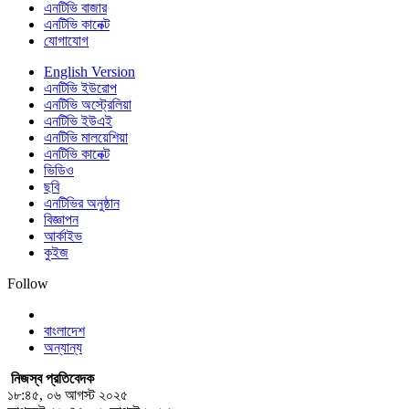
এনটিভি বাজার
এনটিভি কানেক্ট
যোগাযোগ
English Version
এনটিভি ইউরোপ
এনটিভি অস্ট্রেলিয়া
এনটিভি ইউএই
এনটিভি মালয়েশিয়া
এনটিভি কানেক্ট
ভিডিও
ছবি
এনটিভির অনুষ্ঠান
বিজ্ঞাপন
আর্কাইভ
কুইজ
Follow
বাংলাদেশ
অন্যান্য
নিজস্ব প্রতিবেদক
১৮:৪৫, ০৬ আগস্ট ২০২৫